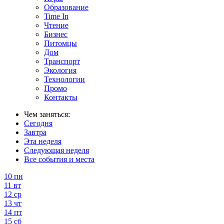
Образование
Time In
Чтение
Бизнес
Питомцы
Дом
Транспорт
Экология
Технологии
Промо
Контакты
Чем заняться:
Сегодня
Завтра
Эта неделя
Следующая неделя
Все события и места
10
пн
11
вт
12
ср
13
чт
14
пт
15
сб