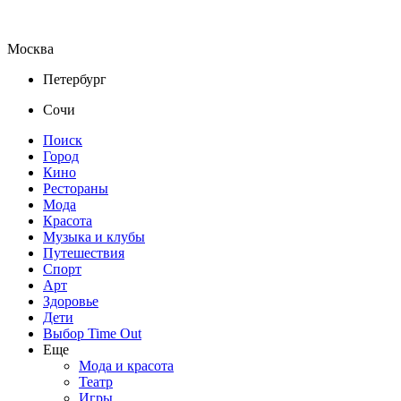
Москва
Петербург
Сочи
Поиск
Город
Кино
Рестораны
Мода
Красота
Музыка и клубы
Путешествия
Спорт
Арт
Здоровье
Дети
Выбор Time Out
Еще
Мода и красота
Театр
Игры