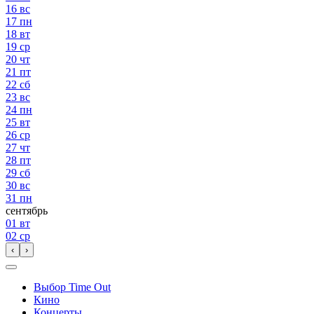
16
вс
17
пн
18
вт
19
ср
20
чт
21
пт
22
сб
23
вс
24
пн
25
вт
26
ср
27
чт
28
пт
29
сб
30
вс
31
пн
сентябрь
01
вт
02
ср
‹
›
Выбор Time Out
Кино
Концерты