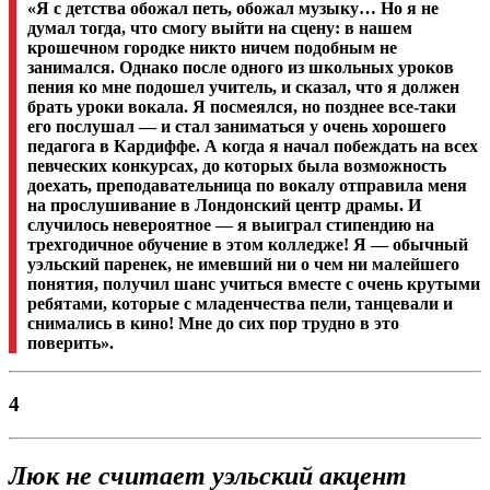
«Я с детства обожал петь, обожал музыку… Но я не
думал тогда, что смогу выйти на сцену: в нашем
крошечном городке никто ничем подобным не
занимался. Однако после одного из школьных уроков
пения ко мне подошел учитель, и сказал, что я должен
брать уроки вокала. Я посмеялся, но позднее все-таки
его послушал — и стал заниматься у очень хорошего
педагога в Кардиффе. А когда я начал побеждать на всех
певческих конкурсах, до которых была возможность
доехать, преподавательница по вокалу отправила меня
на прослушивание в Лондонский центр драмы. И
случилось невероятное — я выиграл стипендию на
трехгодичное обучение в этом колледже! Я — обычный
уэльский паренек, не имевший ни о чем ни малейшего
понятия, получил шанс учиться вместе с очень крутыми
ребятами, которые с младенчества пели, танцевали и
снимались в кино! Мне до сих пор трудно в это
поверить».
4
Люк не считает уэльский акцент