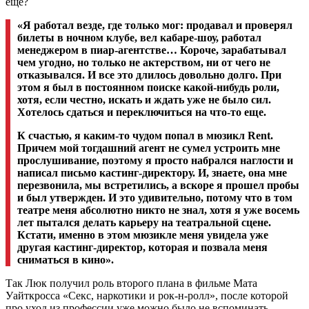
еще?
«Я работал везде, где только мог: продавал и проверял
билеты в ночном клубе, вел кабаре-шоу, работал
менеджером в пиар-агентстве… Короче, зарабатывал
чем угодно, но только не актерством, ни от чего не
отказывался. И все это длилось довольно долго. При
этом я был в постоянном поиске какой-нибудь роли,
хотя, если честно, искать и ждать уже не было сил.
Хотелось сдаться и переключиться на что-то еще.
К счастью, я каким-то чудом попал в мюзикл Rent.
Причем мой тогдашний агент не сумел устроить мне
прослушивание, поэтому я просто набрался наглости и
написал письмо кастинг-директору. И, знаете, она мне
перезвонила, мы встретились, а вскоре я прошел пробы
и был утвержден. И это удивительно, потому что в том
театре меня абсолютно никто не знал, хотя я уже восемь
лет пытался делать карьеру на театральной сцене.
Кстати, именно в этом мюзикле меня увидела уже
другая кастинг-директор, которая и позвала меня
сниматься в кино».
Так Люк получил роль второго плана в фильме Мата
Уайткросса «Секс, наркотики и рок-н-ролл», после которой
про уход из профессии уже можно было не вспоминать.