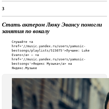
3
Стать актером Люку Эвансу помогли
занятия по вокалу
Слушайте <a
href='//music.yandex.ru/users/yamusic-
bestsongs/playlists/515075'>Лучшее: Luke
Evans</a> — <a
href='//music.yandex.ru/users/yamusic-
bestsongs'>Яндекс Музыка</a> на
Яндекс.Музыке