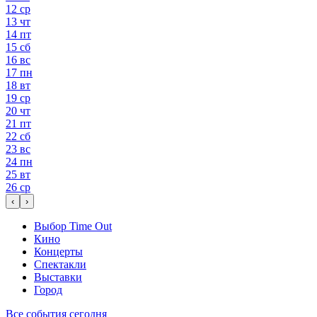
12
ср
13
чт
14
пт
15
сб
16
вс
17
пн
18
вт
19
ср
20
чт
21
пт
22
сб
23
вс
24
пн
25
вт
26
ср
‹
›
Выбор Time Out
Кино
Концерты
Спектакли
Выставки
Город
Все события сегодня