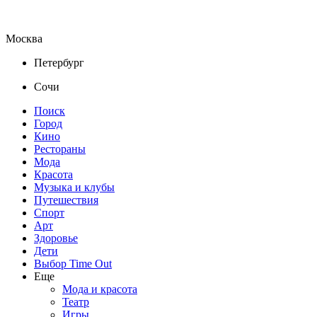
Москва
Петербург
Сочи
Поиск
Город
Кино
Рестораны
Мода
Красота
Музыка и клубы
Путешествия
Спорт
Арт
Здоровье
Дети
Выбор Time Out
Еще
Мода и красота
Театр
Игры