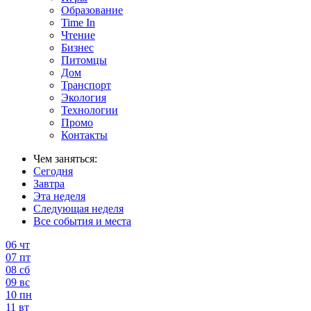
Образование
Time In
Чтение
Бизнес
Питомцы
Дом
Транспорт
Экология
Технологии
Промо
Контакты
Чем заняться:
Сегодня
Завтра
Эта неделя
Следующая неделя
Все события и места
06
чт
07
пт
08
сб
09
вс
10
пн
11
вт