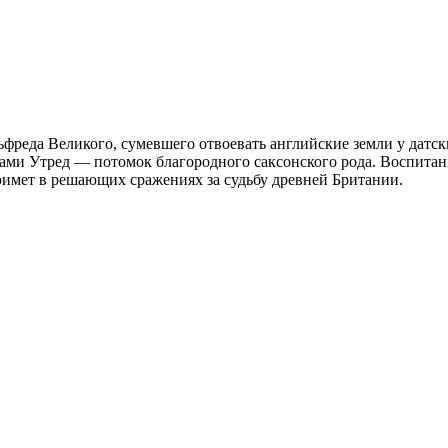
ьфреда Великого, сумевшего отвоевать английские земли у датс
ами Утред — потомок благородного саксонского рода. Воспитан
примет в решающих сражениях за судьбу древней Британии.