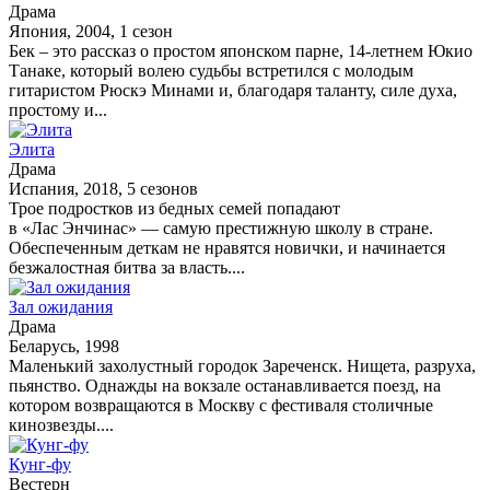
Драма
Япония, 2004, 1 сезон
Бек – это рассказ о простом японском парне, 14-летнем Юкио
Танаке, который волею судьбы встретился с молодым
гитаристом Рюскэ Минами и, благодаря таланту, силе духа,
простому и...
Элита
Драма
Испания, 2018, 5 сезонов
Трое подростков из бедных семей попадают
в «Лас Энчинас» — самую престижную школу в стране.
Обеспеченным деткам не нравятся новички, и начинается
безжалостная битва за власть....
Зал ожидания
Драма
Беларусь, 1998
Маленький захолустный городок Зареченск. Нищета, разруха,
пьянство. Однажды на вокзале останавливается поезд, на
котором возвращаются в Москву с фестиваля столичные
кинозвезды....
Кунг-фу
Вестерн