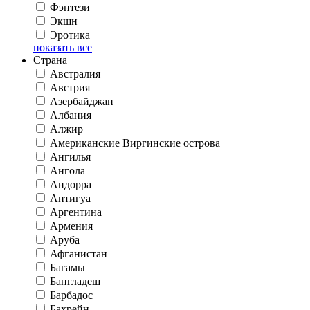
Фэнтези
Экшн
Эротика
показать все
Страна
Австралия
Австрия
Азербайджан
Албания
Алжир
Американские Виргинские острова
Ангилья
Ангола
Андорра
Антигуа
Аргентина
Армения
Аруба
Афганистан
Багамы
Бангладеш
Барбадос
Бахрейн