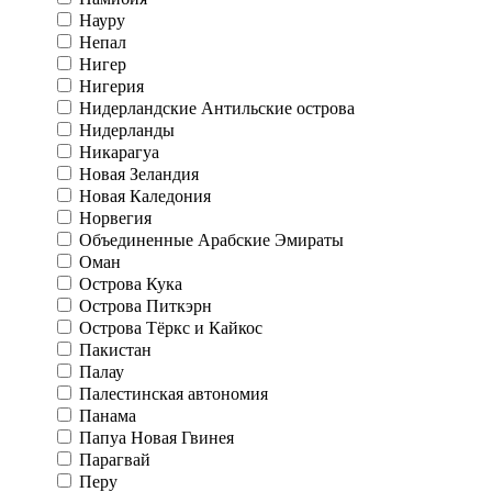
Науру
Непал
Нигер
Нигерия
Нидерландские Антильские острова
Нидерланды
Никарагуа
Новая Зеландия
Новая Каледония
Норвегия
Объединенные Арабские Эмираты
Оман
Острова Кука
Острова Питкэрн
Острова Тёркс и Кайкос
Пакистан
Палау
Палестинская автономия
Панама
Папуа Новая Гвинея
Парагвай
Перу