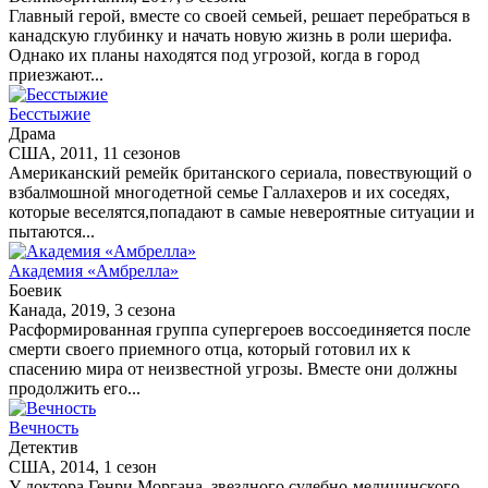
Главный герой, вместе со своей семьей, решает перебраться в
канадскую глубинку и начать новую жизнь в роли шерифа.
Однако их планы находятся под угрозой, когда в город
приезжают...
Бесстыжие
Драма
США, 2011, 11 сезонов
Американский ремейк британского сериала, повествующий о
взбалмошной многодетной семье Галлахеров и их соседях,
которые веселятся,попадают в самые невероятные ситуации и
пытаются...
Академия «Амбрелла»
Боевик
Канада, 2019, 3 сезона
Расформированная группа супергероев воссоединяется после
смерти своего приемного отца, который готовил их к
спасению мира от неизвестной угрозы. Вместе они должны
продолжить его...
Вечность
Детектив
США, 2014, 1 сезон
У доктора Генри Моргана, звездного судебно-медицинского