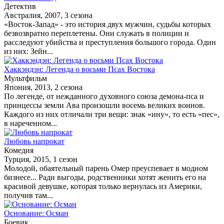
Детектив
Австралия, 2007, 3 сезона
«Восток-Запад» - это история двух мужчин, судьбы которых
безвозвратно переплетены. Они служать в полиции и
расследуют убийства и преступления большого города. Один
из них: Зейн...
Хаккэндэн: Легенда о восьми Псах Востока
Мультфильм
Япония, 2013, 2 сезона
По легенде, от нежданного духовного союза демона-пса и
принцессы земли Ава произошли восемь великих воинов.
Каждого из них отличали три вещи: знак «ину», то есть «пес»,
в нареченном...
Любовь напрокат
Комедия
Турция, 2015, 1 сезон
Молодой, обаятельный парень Омер преуспевает в модном
бизнесе... Ради выгоды, родственники хотят женить его на
красивой девушке, которая только вернулась из Америки,
получив там...
Основание: Осман
Боевик