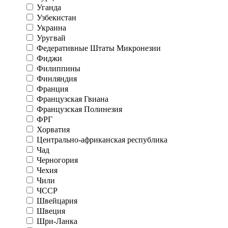
Уганда
Узбекистан
Украина
Уругвай
Федеративные Штаты Микронезии
Фиджи
Филиппины
Финляндия
Франция
Французская Гвиана
Французская Полинезия
ФРГ
Хорватия
Центрально-африканская республика
Чад
Черногория
Чехия
Чили
ЧССР
Швейцария
Швеция
Шри-Ланка