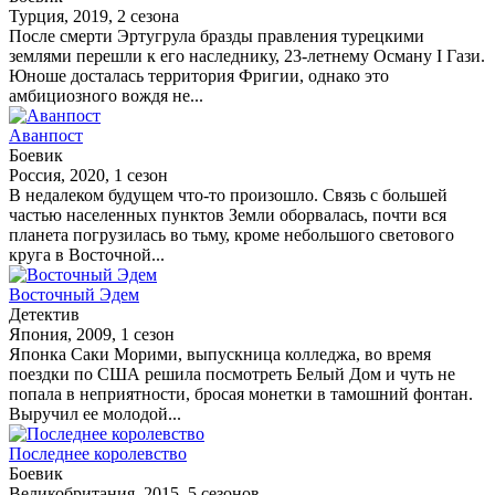
Турция, 2019, 2 сезона
После смерти Эртугрула бразды правления турецкими
землями перешли к его наследнику, 23-летнему Осману I Гази.
Юноше досталась территория Фригии, однако это
амбициозного вождя не...
Аванпост
Боевик
Россия, 2020, 1 сезон
В недалеком будущем что-то произошло. Связь с большей
частью населенных пунктов Земли оборвалась, почти вся
планета погрузилась во тьму, кроме небольшого светового
круга в Восточной...
Восточный Эдем
Детектив
Япония, 2009, 1 сезон
Японка Саки Морими, выпускница колледжа, во время
поездки по США решила посмотреть Белый Дом и чуть не
попала в неприятности, бросая монетки в тамошний фонтан.
Выручил ее молодой...
Последнее королевство
Боевик
Великобритания, 2015, 5 сезонов