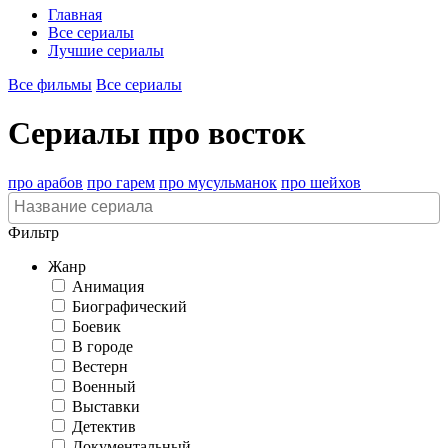
Главная
Все сериалы
Лучшие сериалы
Все фильмы
Все сериалы
Сериалы про восток
про арабов
про гарем
про мусульманок
про шейхов
Фильтр
Жанр
Анимация
Биографический
Боевик
В городе
Вестерн
Военный
Выставки
Детектив
Документальный