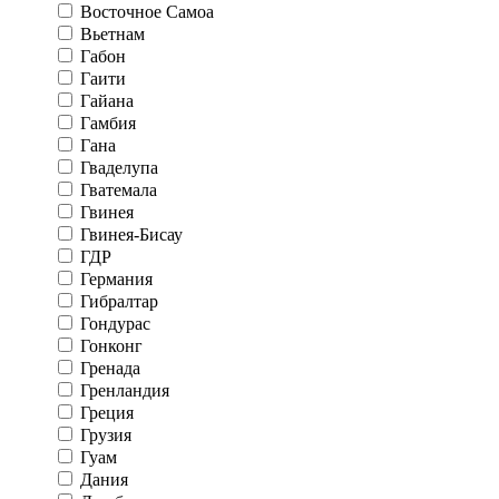
Восточное Самоа
Вьетнам
Габон
Гаити
Гайана
Гамбия
Гана
Гваделупа
Гватемала
Гвинея
Гвинея-Бисау
ГДР
Германия
Гибралтар
Гондурас
Гонконг
Гренада
Гренландия
Греция
Грузия
Гуам
Дания