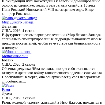
Шокирующий путь восхождения к власти и доминированию
одного из самых жестоких и развратных семейств 15 века.
Папа Римский Иннокентий VIII на смертном одре. Вице-
канцлер Римской...
Мир Дикого Запада
Детектив
США, 2016, 4 сезона
В футуристическом парке развлечений «Мир Дикого Запада»
специально сконструированные андроиды выполняют любые
прихоти посетителей, чтобы те чувствовали безнаказанность
и полную...
Монахиня-воин
Боевик
США, 2020, 2 сезона
Обычная девушка Эйва неожиданно для себя оказывается
втянута в древнюю войну таинственного ордена с силами зла.
Проснувшись в морге, она обнаруживает у себя невероятные
способности....
Рами
Драма
США, 2019, 3 сезона
Рами, молодой человек, живущий в Нью-Джерси, находится в