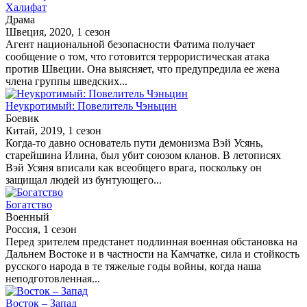
Халифат
Драма
Швеция, 2020, 1 сезон
Агент национальной безопасности Фатима получает
сообщение о том, что готовится террористическая атака
против Швеции. Она выясняет, что предупредила ее жена
члена группы шведских...
Неукротимый: Повелитель Чэньцин
Боевик
Китай, 2019, 1 сезон
Когда-то давно основатель пути демонизма Вэй Усянь,
старейшина Илина, был убит союзом кланов. В летописях
Вэй Усяня вписали как всеобщего врага, поскольку он
защищал людей из бунтующего...
Богатство
Военный
Россия, 1 сезон
Перед зрителем предстанет подлинная военная обстановка на
Дальнем Востоке и в частности на Камчатке, сила и стойкость
русского народа в те тяжелые годы войны, когда наша
неподготовленная...
Восток – Запад