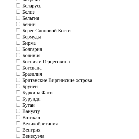
Беларусь
Белиз
Бельгия
Бенин
Берег Слоновой Кости
Бермуды
Бирма
Болгария
Боливия
Босния и Герцеговина
Ботсвана
Бразилия
Британские Виргинские острова
Бруней
Буркина Фасо
Бурунди
Бутан
Вануату
Ватикан
Великобритания
Венгрия
Венесуэла