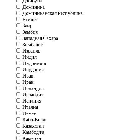
Джибути
Доминика
Доминиканская Республика
Египет
Заир
Замбия
Западная Сахара
Зимбабве
Израиль
Индия
Индонезия
Иордания
Ирак
Иран
Ирландия
Исландия
Испания
Италия
Йемен
Кабо-Верде
Казахстан
Камбоджа
Камерун