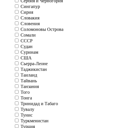
Сербия и Черногория
Сингапур
Сирия
Словакия
Словения
Соломоновы Острова
Сомали
СССР
Судан
Суринам
США
Сьерра-Леоне
Таджикистан
Таиланд
Тайвань
Танзания
Того
Тонга
Тринидад и Табаго
Тувалу
Тунис
Туркменистан
Турция