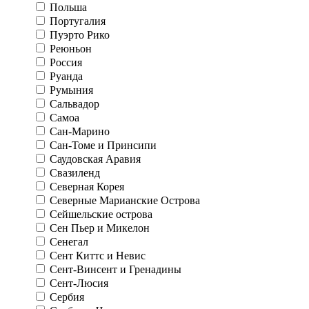
Польша
Португалия
Пуэрто Рико
Реюньон
Россия
Руанда
Румыния
Сальвадор
Самоа
Сан-Марино
Сан-Томе и Принсипи
Саудовская Аравия
Свазиленд
Северная Корея
Северные Марианские Острова
Сейшельские острова
Сен Пьер и Микелон
Сенегал
Сент Киттс и Невис
Сент-Винсент и Гренадины
Сент-Люсия
Сербия