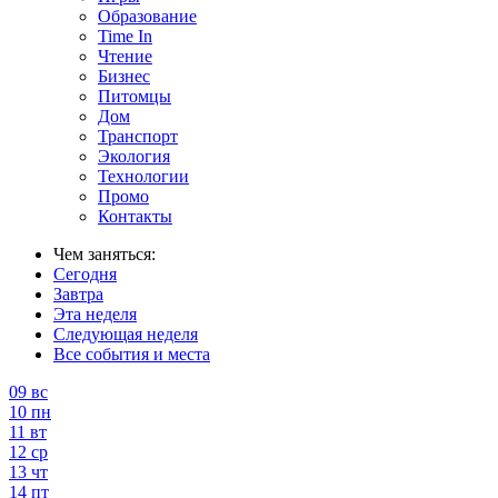
Образование
Time In
Чтение
Бизнес
Питомцы
Дом
Транспорт
Экология
Технологии
Промо
Контакты
Чем заняться:
Сегодня
Завтра
Эта неделя
Следующая неделя
Все события и места
09
вс
10
пн
11
вт
12
ср
13
чт
14
пт