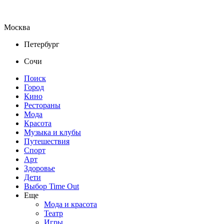
Москва
Петербург
Сочи
Поиск
Город
Кино
Рестораны
Мода
Красота
Музыка и клубы
Путешествия
Спорт
Арт
Здоровье
Дети
Выбор Time Out
Еще
Мода и красота
Театр
Игры