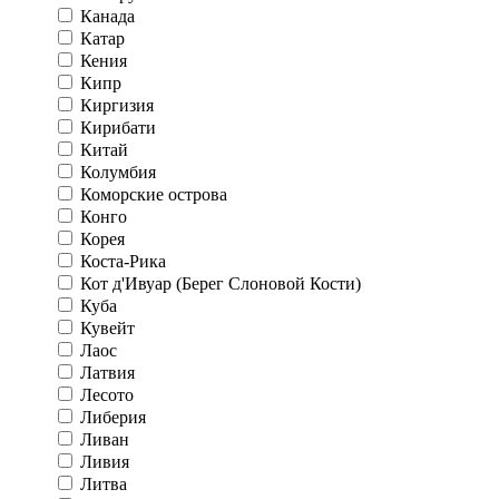
Канада
Катар
Кения
Кипр
Киргизия
Кирибати
Китай
Колумбия
Коморские острова
Конго
Корея
Коста-Рика
Кот д'Ивуар (Берег Слоновой Кости)
Куба
Кувейт
Лаос
Латвия
Лесото
Либерия
Ливан
Ливия
Литва