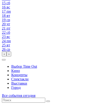
15
сб
16
вс
17
пн
18
вт
19
ср
20
чт
21
пт
22
сб
23
вс
24
пн
25
вт
26
ср
‹
›
Выбор Time Out
Кино
Концерты
Спектакли
Выставки
Город
Все события сегодня