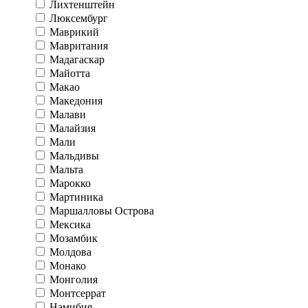
Лихтенштейн
Люксембург
Маврикий
Мавритания
Мадагаскар
Майотта
Макао
Македония
Малави
Малайзия
Мали
Мальдивы
Мальта
Марокко
Мартиника
Маршалловы Острова
Мексика
Мозамбик
Молдова
Монако
Монголия
Монтсеррат
Намибия