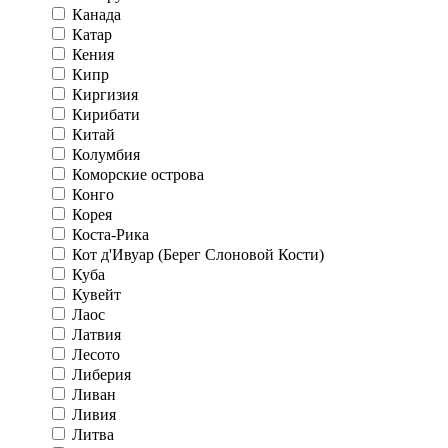
Канада
Катар
Кения
Кипр
Киргизия
Кирибати
Китай
Колумбия
Коморские острова
Конго
Корея
Коста-Рика
Кот д'Ивуар (Берег Слоновой Кости)
Куба
Кувейт
Лаос
Латвия
Лесото
Либерия
Ливан
Ливия
Литва