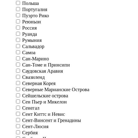
Польша
Португалия
Пуэрто Рико
Реюньон
Россия
Руанда
Румыния
Сальвадор
Самоа
Сан-Марино
Сан-Томе и Принсипи
Саудовская Аравия
Свазиленд
Северная Корея
Северные Марианские Острова
Сейшельские острова
Сен Пьер и Микелон
Сенегал
Сент Киттс и Невис
Сент-Винсент и Гренадины
Сент-Люсия
Сербия