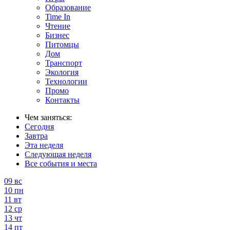
Образование
Time In
Чтение
Бизнес
Питомцы
Дом
Транспорт
Экология
Технологии
Промо
Контакты
Чем заняться:
Сегодня
Завтра
Эта неделя
Следующая неделя
Все события и места
09
вс
10
пн
11
вт
12
ср
13
чт
14
пт