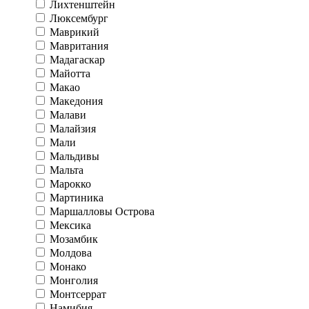
Лихтенштейн
Люксембург
Маврикий
Мавритания
Мадагаскар
Майотта
Макао
Македония
Малави
Малайзия
Мали
Мальдивы
Мальта
Марокко
Мартиника
Маршалловы Острова
Мексика
Мозамбик
Молдова
Монако
Монголия
Монтсеррат
Намибия