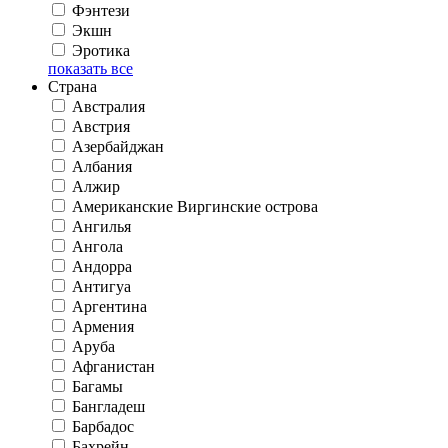
Фэнтези
Экшн
Эротика
показать все
Страна
Австралия
Австрия
Азербайджан
Албания
Алжир
Американские Виргинские острова
Ангилья
Ангола
Андорра
Антигуа
Аргентина
Армения
Аруба
Афганистан
Багамы
Бангладеш
Барбадос
Бахрейн