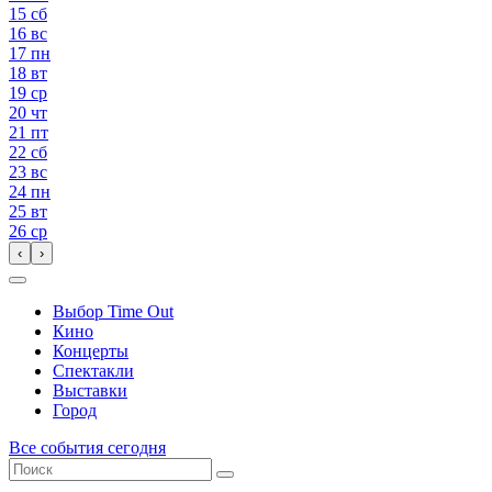
15
сб
16
вс
17
пн
18
вт
19
ср
20
чт
21
пт
22
сб
23
вс
24
пн
25
вт
26
ср
‹
›
Выбор Time Out
Кино
Концерты
Спектакли
Выставки
Город
Все события сегодня