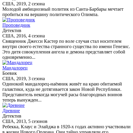
США, 2019, 2 сезона
Молодой амбициозный политик из Санта-Барбары мечтает
пробиться на вершину политического Олимпа.
Проповедник
Детектив
США, 2016, 4 сезона
Священник Джесси Кастер по воле случая стал носителем
внутри своего естества странного существа по имени Генезис.
Это дитя совокупления ангела и демона представляет собой
одновременно...
Мандалорец
Боевик
США, 2019, 3 сезона
Одинокий мандалорец-наёмник живёт на краю обитаемой
галактики, куда не дотягивается закон Новой Республики.
Представитель некогда могучей расы благородных воинов
теперь вынужден...
Древние
Детектив
США, 2013, 5 сезонов
Ребекка, Клаус и Элайджа в 1920-х годах активно участвовали
в жизни Нового Орлеана. Они тайно управляли его