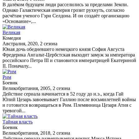
В далёком будущем люди расселились за пределами Земли.
Однако Галактическая империя грозит рухнуть, согласно
расчётам ученого Гэри Селдона. И он создаёт организацию
«Основание»,...
Великая
Комедия
Австралия, 2020, 2 сезона
Юная дочь обедневшего немецкого князя София Августа
Фредерика Ангальт-Цербстская выходит замуж за императора
российского Петра III и становится императрицей Екатериной
II. Поначалу...
Рим
Боевик
Великобритания, 2005, 2 сезона
Действие сериала начинается в 52 году до н.э., когда Гай
Юлий Цезарь завоевывает Галлию после восьмилетней войны
и готовится возвращаться в Рим. Племянница Цезаря Атия с
тревогой...
Тайная власть
Боевик
Великобритания, 2018, 2 сезона
Действие сериала развертывается вокруг Макса Истона,