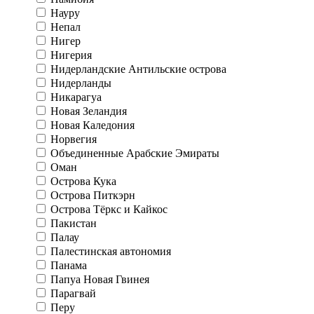
Науру
Непал
Нигер
Нигерия
Нидерландские Антильские острова
Нидерланды
Никарагуа
Новая Зеландия
Новая Каледония
Норвегия
Объединенные Арабские Эмираты
Оман
Острова Кука
Острова Питкэрн
Острова Тёркс и Кайкос
Пакистан
Палау
Палестинская автономия
Панама
Папуа Новая Гвинея
Парагвай
Перу