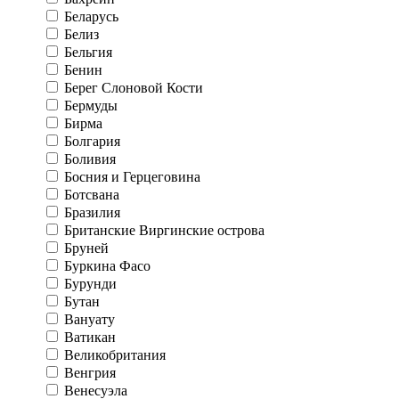
Беларусь
Белиз
Бельгия
Бенин
Берег Слоновой Кости
Бермуды
Бирма
Болгария
Боливия
Босния и Герцеговина
Ботсвана
Бразилия
Британские Виргинские острова
Бруней
Буркина Фасо
Бурунди
Бутан
Вануату
Ватикан
Великобритания
Венгрия
Венесуэла