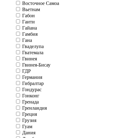
Восточное Самоа
Вьетнам
Габон
Гаити
Гайана
Гамбия
Гана
Гваделупа
Гватемала
Гвинея
Гвинея-Бисау
ГДР
Германия
Гибралтар
Гондурас
Гонконг
Гренада
Гренландия
Греция
Грузия
Гуам
Дания