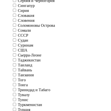
Сербия и Черногория
Сингапур
Сирия
Словакия
Словения
Соломоновы Острова
Сомали
СССР
Судан
Суринам
США
Сьерра-Леоне
Таджикистан
Таиланд
Тайвань
Танзания
Того
Тонга
Тринидад и Табаго
Тувалу
Тунис
Туркменистан
Турция