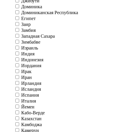
Джибути
Доминика
Доминиканская Республика
Египет
Заир
Замбия
Западная Сахара
Зимбабве
Израиль
Индия
Индонезия
Иордания
Ирак
Иран
Ирландия
Исландия
Испания
Италия
Йемен
Кабо-Верде
Казахстан
Камбоджа
Камерун