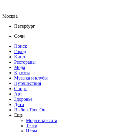
Москва
Петербург
Сочи
Поиск
Город
Кино
Рестораны
Мода
Красота
Музыка и клубы
Путешествия
Спорт
Арт
Здоровье
Дети
Выбор Time Out
Еще
Мода и красота
Театр
Игры