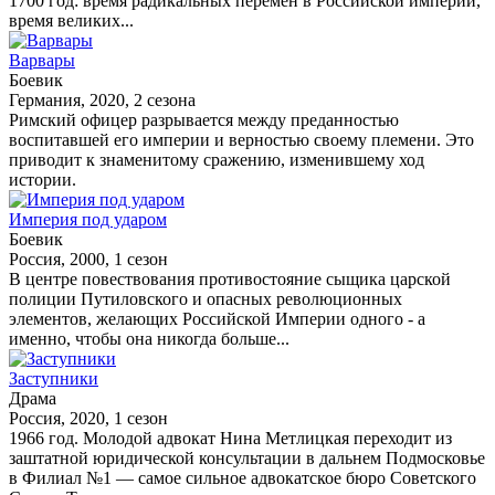
1700 год: время радикальных перемен в Российской империи,
время великих...
Варвары
Боевик
Германия, 2020, 2 сезона
Римский офицер разрывается между преданностью
воспитавшей его империи и верностью своему племени. Это
приводит к знаменитому сражению, изменившему ход
истории.
Империя под ударом
Боевик
Россия, 2000, 1 сезон
В центре повествования противостояние сыщика царской
полиции Путиловского и опасных революционных
элементов, желающих Российской Империи одного - а
именно, чтобы она никогда больше...
Заступники
Драма
Россия, 2020, 1 сезон
1966 год. Молодой адвокат Нина Метлицкая переходит из
заштатной юридической консультации в дальнем Подмосковье
в Филиал №1 — самое сильное адвокатское бюро Советского