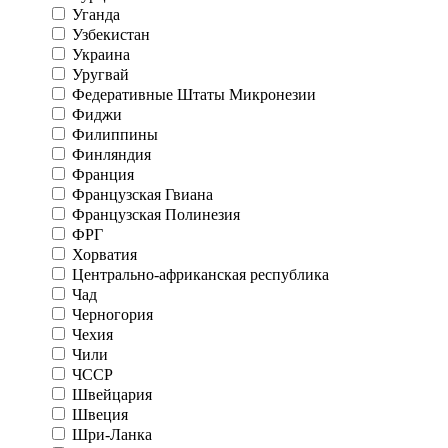
Уганда
Узбекистан
Украина
Уругвай
Федеративные Штаты Микронезии
Фиджи
Филиппины
Финляндия
Франция
Французская Гвиана
Французская Полинезия
ФРГ
Хорватия
Центрально-африканская республика
Чад
Черногория
Чехия
Чили
ЧССР
Швейцария
Швеция
Шри-Ланка