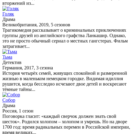
вторжений из...
Голяк
Драма
Великобритания, 2019, 5 сезонов
Трагикомедия рассказывает о криминальных приключениях
группы друзей из английского графства Ланкашир. Однако,
это не просто обычный сериал о местных гангстерах. Фильм
затрагивает...
Тьма
Детектив
Германия, 2017, 3 сезона
История четырёх семей, живущих спокойной и размеренной
жизнью в маленьком немецком городке. Видимая идиллия
рушится, когда бесследно исчезают двое детей и воскресают
тёмные тайны...
Собор
Драма
Россия, 1 сезон
Поговорка гласит: «каждый сверчок должен знать свой
шесток». Родился холопом – холопом и умрешь. Но на дворе
1700 год: время радикальных перемен в Российской империи,
время великих...