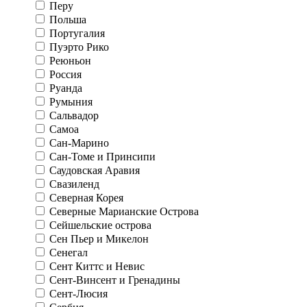
Перу
Польша
Португалия
Пуэрто Рико
Реюньон
Россия
Руанда
Румыния
Сальвадор
Самоа
Сан-Марино
Сан-Томе и Принсипи
Саудовская Аравия
Свазиленд
Северная Корея
Северные Марианские Острова
Сейшельские острова
Сен Пьер и Микелон
Сенегал
Сент Киттс и Невис
Сент-Винсент и Гренадины
Сент-Люсия