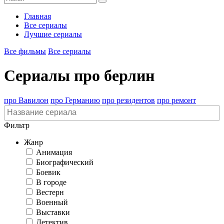
Главная
Все сериалы
Лучшие сериалы
Все фильмы
Все сериалы
Сериалы про берлин
про Вавилон
про Германию
про резидентов
про ремонт
Фильтр
Жанр
Анимация
Биографический
Боевик
В городе
Вестерн
Военный
Выставки
Детектив