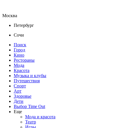
Москва
Петербург
Сочи
Поиск
Город
Кино
Рестораны
Мода
Красота
Музыка и клубы
Путешествия
Спорт
Арт
Здоровье
Дети
Выбор Time Out
Еще
Мода и красота
Театр
Игры