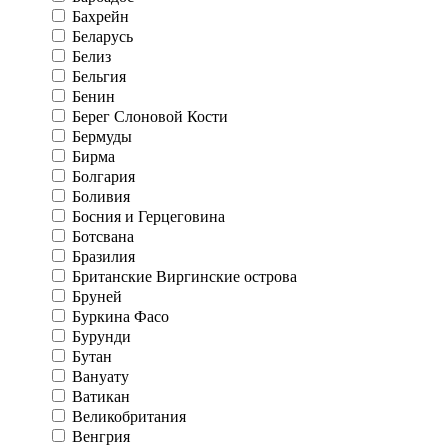
Бахрейн
Беларусь
Белиз
Бельгия
Бенин
Берег Слоновой Кости
Бермуды
Бирма
Болгария
Боливия
Босния и Герцеговина
Ботсвана
Бразилия
Британские Виргинские острова
Бруней
Буркина Фасо
Бурунди
Бутан
Вануату
Ватикан
Великобритания
Венгрия