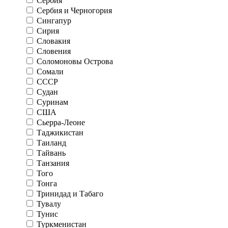
Сербия
Сербия и Черногория
Сингапур
Сирия
Словакия
Словения
Соломоновы Острова
Сомали
СССР
Судан
Суринам
США
Сьерра-Леоне
Таджикистан
Таиланд
Тайвань
Танзания
Того
Тонга
Тринидад и Табаго
Тувалу
Тунис
Туркменистан