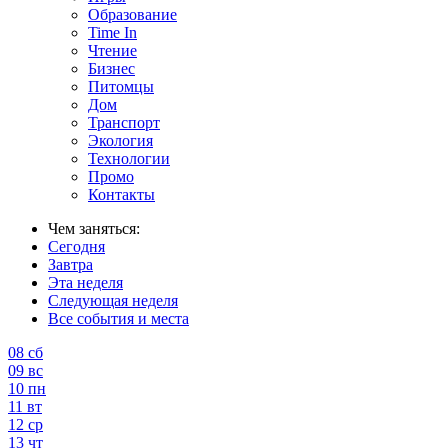
Образование
Time In
Чтение
Бизнес
Питомцы
Дом
Транспорт
Экология
Технологии
Промо
Контакты
Чем заняться:
Сегодня
Завтра
Эта неделя
Следующая неделя
Все события и места
08
сб
09
вс
10
пн
11
вт
12
ср
13
чт