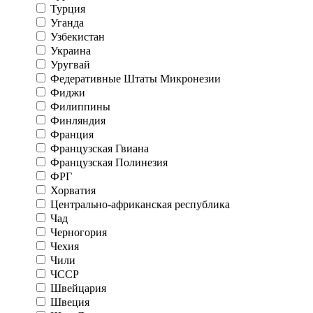
Турция
Уганда
Узбекистан
Украина
Уругвай
Федеративные Штаты Микронезии
Фиджи
Филиппины
Финляндия
Франция
Французская Гвиана
Французская Полинезия
ФРГ
Хорватия
Центрально-африканская республика
Чад
Черногория
Чехия
Чили
ЧССР
Швейцария
Швеция