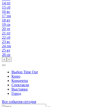
14
пт
15
сб
16
вс
17
пн
18
вт
19
ср
20
чт
21
пт
22
сб
23
вс
24
пн
25
вт
26
ср
‹
›
Выбор Time Out
Кино
Концерты
Спектакли
Выставки
Город
Все события сегодня