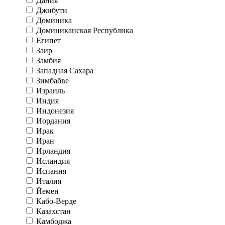
Дания
Джибути
Доминика
Доминиканская Республика
Египет
Заир
Замбия
Западная Сахара
Зимбабве
Израиль
Индия
Индонезия
Иордания
Ирак
Иран
Ирландия
Исландия
Испания
Италия
Йемен
Кабо-Верде
Казахстан
Камбоджа