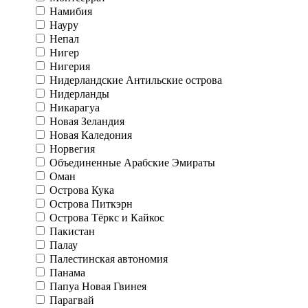
Намибия
Науру
Непал
Нигер
Нигерия
Нидерландские Антильские острова
Нидерланды
Никарагуа
Новая Зеландия
Новая Каледония
Норвегия
Объединенные Арабские Эмираты
Оман
Острова Кука
Острова Питкэрн
Острова Тёркс и Кайкос
Пакистан
Палау
Палестинская автономия
Панама
Папуа Новая Гвинея
Парагвай