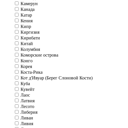
Камерун
Канада
Катар
Кения
Кипр
Киргизия
Кирибати
Китай
Колумбия
Коморские острова
Конго
Корея
Коста-Рика
Кот д'Ивуар (Берег Слоновой Кости)
Куба
Кувейт
Лаос
Латвия
Лесото
Либерия
Ливан
Ливия