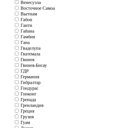
Венесуэла
Восточное Самоа
Вьетнам
Габон
Гаити
Гайана
Гамбия
Гана
Гваделупа
Гватемала
Гвинея
Гвинея-Бисау
ГДР
Германия
Гибралтар
Гондурас
Гонконг
Гренада
Гренландия
Греция
Грузия
Гуам