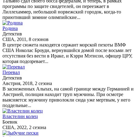
Тальяно сдал своего босса федералам, и теперь, в рамках
программы по защите свидетелей, он переезжает в
Лиллехаммер, небольшой норвежский городок, когда-то
приютивший зимние олимпийские...
Родина
Детектив
США, 2011, 8 сезонов
В центре сюжета находятся сержант морской пехоты ВМФ
США Николас Броуди, вернувшийся домой после восьми лет
отсутствия без вести в Ираке, и Кэрри Мэтисон, офицер ЦРУ,
которая подозревает...
Перевал
Детектив
Австрия, 2018, 2 сезона
В заснеженных Альпах, на самой границе между Германией и
Австрией, полиция находит труп мужчины. При осмотре
выясняется: мужчину приволокли сюда уже мертвым, у него
поддельные...
Властелин колец
Боевик
США, 2022, 2 сезона