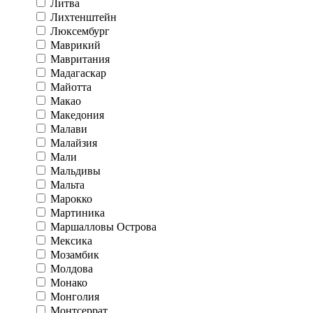
Литва
Лихтенштейн
Люксембург
Маврикий
Мавритания
Мадагаскар
Майотта
Макао
Македония
Малави
Малайзия
Мали
Мальдивы
Мальта
Марокко
Мартиника
Маршалловы Острова
Мексика
Мозамбик
Молдова
Монако
Монголия
Монтсеррат