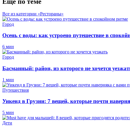
Еще по теме
Все из категории «Рестораны»
Город
Осень с воды: как устроено путешествие в спокой
6 мин
Город
Басманный: район, из которого не хочется уезжат
1 мин
Путешествия
Уикенд в Грузии: 7 вещей, которые почти наверн
5 мин
Дети