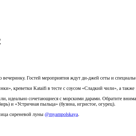
2
ю вечеринку. Гостей мероприятия ждут ди-джей сеты и специаль
», креветки Kataifi в тесте с соусом «Сладкий чили», а также
йли, идеально сочетающиеся с морскими дарами. Обратите внима
ирь) и «Устричная пыльца» (бузина, игристое, огурец).
ьница сиреневой луны
@myampolskaya
.