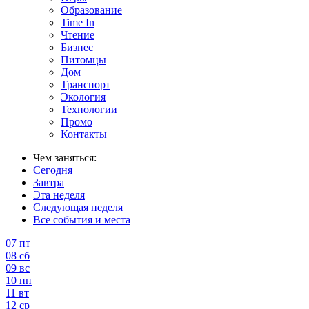
Образование
Time In
Чтение
Бизнес
Питомцы
Дом
Транспорт
Экология
Технологии
Промо
Контакты
Чем заняться:
Сегодня
Завтра
Эта неделя
Следующая неделя
Все события и места
07
пт
08
сб
09
вс
10
пн
11
вт
12
ср