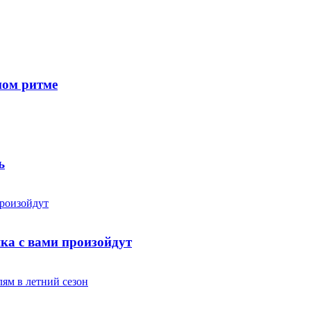
ном ритме
ь
яка с вами произойдут