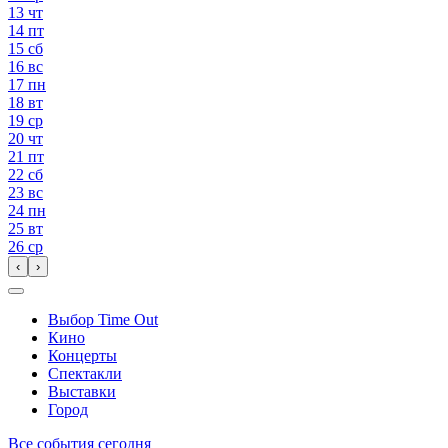
13
чт
14
пт
15
сб
16
вс
17
пн
18
вт
19
ср
20
чт
21
пт
22
сб
23
вс
24
пн
25
вт
26
ср
‹
›
Выбор Time Out
Кино
Концерты
Спектакли
Выставки
Город
Все события сегодня