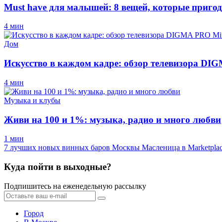
Must have для малышей: 8 вещей, которые пригод
4 мин
Дом
Искусство в каждом кадре: обзор телевизора D
4 мин
Музыка и клубы
Живи на 100 и 1%: музыка, радио и много любви
1 мин
7 лучших новых винных баров Москвы
Масленица в Marketpla
Куда пойти в выходные?
Подпишитесь на еженедельную рассылку
Город