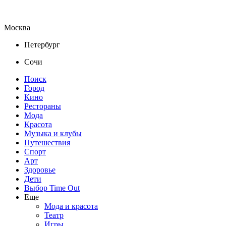
Москва
Петербург
Сочи
Поиск
Город
Кино
Рестораны
Мода
Красота
Музыка и клубы
Путешествия
Спорт
Арт
Здоровье
Дети
Выбор Time Out
Еще
Мода и красота
Театр
Игры