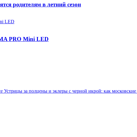
ятся родителям в летний сезон
IGMA PRO Mini LED
ce
Устрицы за полцены и эклеры с черной икрой: как московски