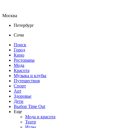
Москва
Петербург
Сочи
Поиск
Город
Кино
Рестораны
Мода
Красота
Музыка и клубы
Путешествия
Спорт
Арт
Здоровье
Дети
Выбор Time Out
Еще
Мода и красота
Театр
Игры