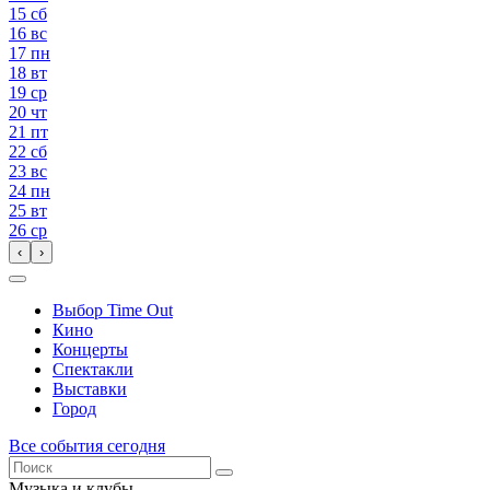
15
сб
16
вс
17
пн
18
вт
19
ср
20
чт
21
пт
22
сб
23
вс
24
пн
25
вт
26
ср
‹
›
Выбор Time Out
Кино
Концерты
Спектакли
Выставки
Город
Все события сегодня
Музыка и клубы