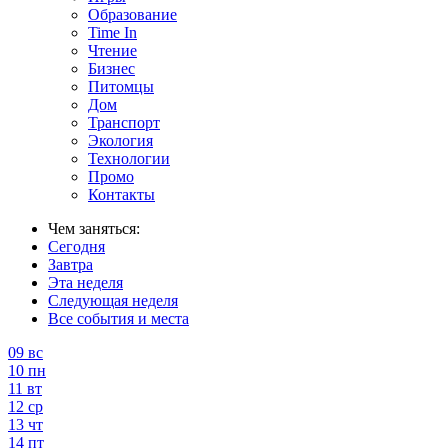
Образование
Time In
Чтение
Бизнес
Питомцы
Дом
Транспорт
Экология
Технологии
Промо
Контакты
Чем заняться:
Сегодня
Завтра
Эта неделя
Следующая неделя
Все события и места
09
вс
10
пн
11
вт
12
ср
13
чт
14
пт