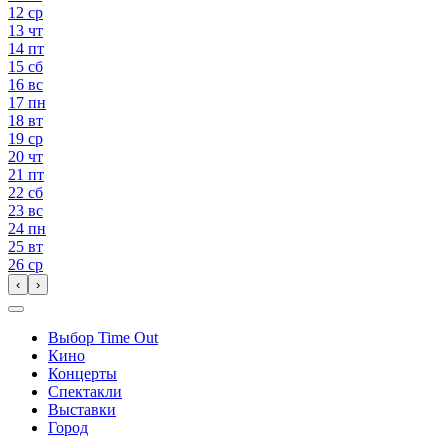
12
ср
13
чт
14
пт
15
сб
16
вс
17
пн
18
вт
19
ср
20
чт
21
пт
22
сб
23
вс
24
пн
25
вт
26
ср
‹
›
Выбор Time Out
Кино
Концерты
Спектакли
Выставки
Город