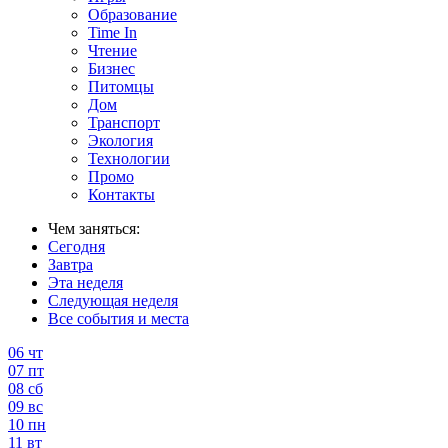
Образование
Time In
Чтение
Бизнес
Питомцы
Дом
Транспорт
Экология
Технологии
Промо
Контакты
Чем заняться:
Сегодня
Завтра
Эта неделя
Следующая неделя
Все события и места
06
чт
07
пт
08
сб
09
вс
10
пн
11
вт