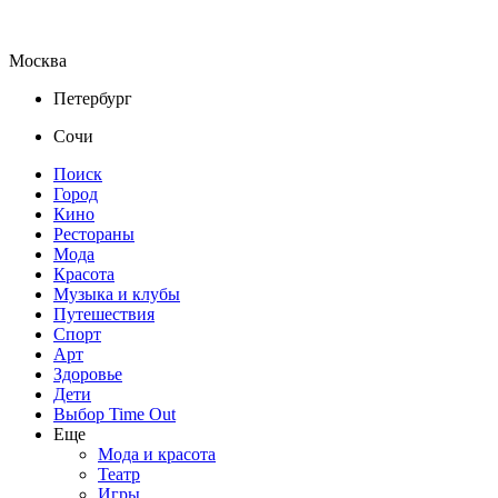
Москва
Петербург
Сочи
Поиск
Город
Кино
Рестораны
Мода
Красота
Музыка и клубы
Путешествия
Спорт
Арт
Здоровье
Дети
Выбор Time Out
Еще
Мода и красота
Театр
Игры