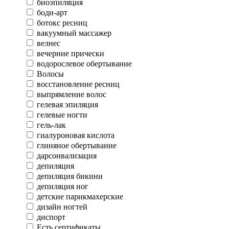
биоэпиляция
боди-арт
ботокс ресниц
вакуумный массажер
велнес
вечерние прически
водорослевое обертывание
Волосы
восстановление ресниц
выпрямление волос
гелевая эпиляция
гелевые ногти
гель-лак
гиалуроновая кислота
глиняное обертывание
дарсонвализация
депиляция
депиляция бикини
депиляция ног
детские парикмахерские
дизайн ногтей
диспорт
Есть сертификаты