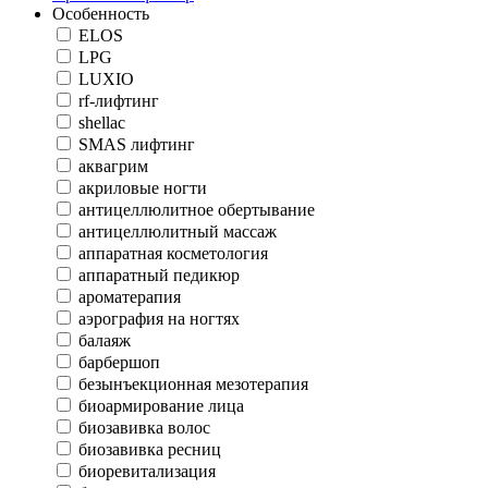
Особенность
ELOS
LPG
LUXIO
rf-лифтинг
shellac
SMAS лифтинг
аквагрим
акриловые ногти
антицеллюлитное обертывание
антицеллюлитный массаж
аппаратная косметология
аппаратный педикюр
ароматерапия
аэрография на ногтях
балаяж
барбершоп
безынъекционная мезотерапия
биоармирование лица
биозавивка волос
биозавивка ресниц
биоревитализация