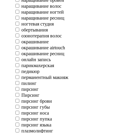
наращивание бровей
наращивание волос
наращивание ногтей
наращивание ресниц
ногтевая студия
обертывания
озонотерапия волос
окрашивание
окрашивание airtouch
окрашивание ресниц
онлайн запись
парикмахерская
педикюр
перманентный макияж
пилинг
пирсинг
Пирсинг
пирсинг брови
пирсинг губы
пирсинг носа
пирсинг пупка
пирсинг языка
плазмолифтинг