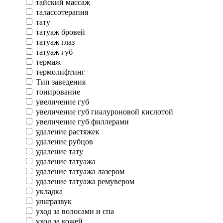
тайский массаж
талассотерапия
тату
татуаж бровей
татуаж глаз
татуаж губ
термаж
термолифтинг
Тип заведения
тонирование
увеличение губ
увеличение губ гиалуроновой кислотой
увеличение губ филлерами
удаление растяжек
удаление рубцов
удаление тату
удаление татуажа
удаление татуажа лазером
удаление татуажа ремувером
укладка
ультразвук
уход за волосами и спа
уход за кожей