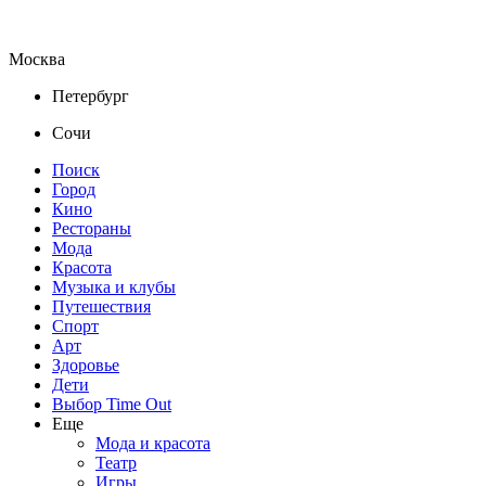
Москва
Петербург
Сочи
Поиск
Город
Кино
Рестораны
Мода
Красота
Музыка и клубы
Путешествия
Спорт
Арт
Здоровье
Дети
Выбор Time Out
Еще
Мода и красота
Театр
Игры