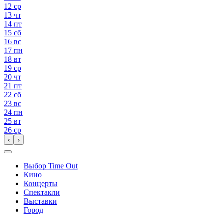
12
ср
13
чт
14
пт
15
сб
16
вс
17
пн
18
вт
19
ср
20
чт
21
пт
22
сб
23
вс
24
пн
25
вт
26
ср
‹
›
Выбор Time Out
Кино
Концерты
Спектакли
Выставки
Город