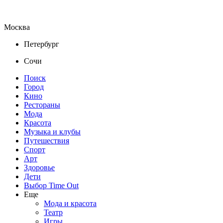
Москва
Петербург
Сочи
Поиск
Город
Кино
Рестораны
Мода
Красота
Музыка и клубы
Путешествия
Спорт
Арт
Здоровье
Дети
Выбор Time Out
Еще
Мода и красота
Театр
Игры