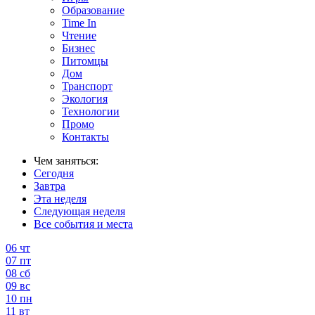
Образование
Time In
Чтение
Бизнес
Питомцы
Дом
Транспорт
Экология
Технологии
Промо
Контакты
Чем заняться:
Сегодня
Завтра
Эта неделя
Следующая неделя
Все события и места
06
чт
07
пт
08
сб
09
вс
10
пн
11
вт