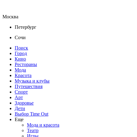
Москва
Петербург
Сочи
Поиск
Город
Кино
Рестораны
Мода
Красота
Музыка и клубы
Путешествия
Спорт
Арт
Здоровье
Дети
Выбор Time Out
Еще
Мода и красота
Театр
Игры