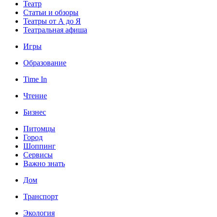
Театр
Статьи и обзоры
Театры от А до Я
Театральная афиша
Игры
Образование
Time In
Чтение
Бизнес
Питомцы
Город
Шоппинг
Сервисы
Важно знать
Дом
Транспорт
Экология