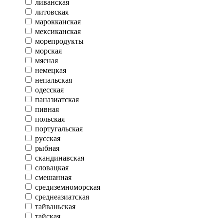
ливанская
литовская
марокканская
мексиканская
морепродукты
морская
мясная
немецкая
непальская
одесская
паназиатская
пивная
польская
португальская
русская
рыбная
скандинавская
словацкая
смешанная
средиземноморская
среднеазиатская
тайваньская
тайская