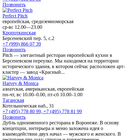
Позвонить
Perfect Pitch
европейская, средиземноморская
ср-вс 12.00—23.00
Кропоткинская
Берсеневский пер. 5, с.2
+7 (999) 866 07 39
Позвонить
Pitch — элегантный ресторан европейской кухни в
Берсеневском переулке. Мы находимся на территории
исторического здания, в котором сейчас расположен арт-
кластер — завод «Красный...
Harvey & Monica
азиатская, американская, европейская
пн-чт, вс 10.00–0.00, пт-сб 10.00–1.00
Таганская
Котельническая наб., 31
+7 (495) 778 80 99, +7 (495) 778 81 99
Позвонить
Дубль одноименного ресторана в Воронеже. В основу
концепции, интерьера и меню заложена идея о
взаимодействии двух начал — мужского и женского. В
ресторане три зала: строгое и торжественное...