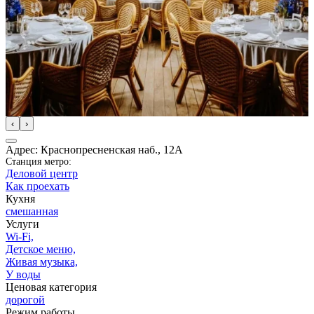
‹
›
Адрес: Краснопресненская наб., 12А
Станция метро:
Деловой центр
Как проехать
Кухня
смешанная
Услуги
Wi-Fi,
Детское меню,
Живая музыка,
У воды
Ценовая категория
дорогой
Режим работы