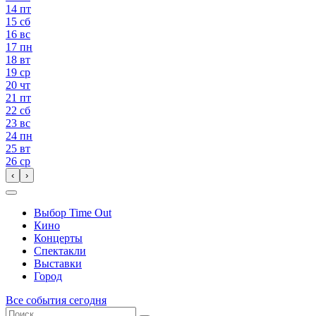
14
пт
15
сб
16
вс
17
пн
18
вт
19
ср
20
чт
21
пт
22
сб
23
вс
24
пн
25
вт
26
ср
‹
›
Выбор Time Out
Кино
Концерты
Спектакли
Выставки
Город
Все события сегодня