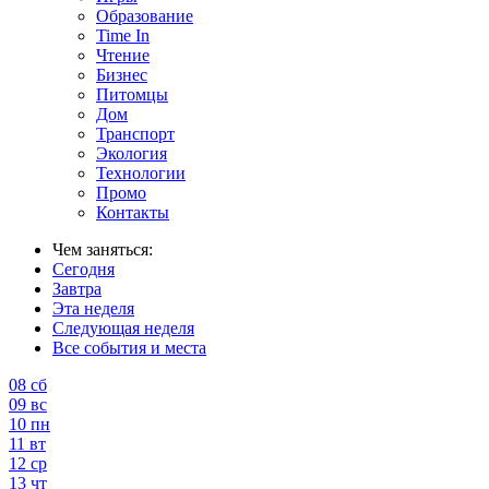
Образование
Time In
Чтение
Бизнес
Питомцы
Дом
Транспорт
Экология
Технологии
Промо
Контакты
Чем заняться:
Сегодня
Завтра
Эта неделя
Следующая неделя
Все события и места
08
сб
09
вс
10
пн
11
вт
12
ср
13
чт