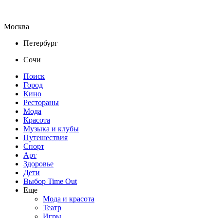
Москва
Петербург
Сочи
Поиск
Город
Кино
Рестораны
Мода
Красота
Музыка и клубы
Путешествия
Спорт
Арт
Здоровье
Дети
Выбор Time Out
Еще
Мода и красота
Театр
Игры