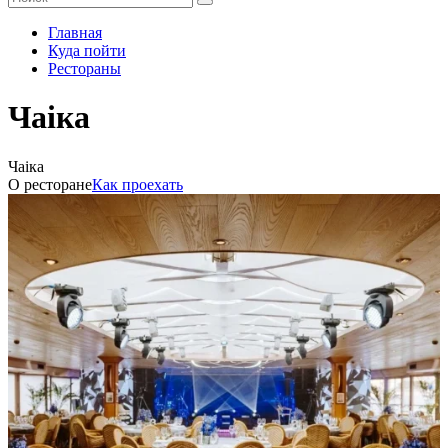
Главная
Куда пойти
Рестораны
Чаiка
Чаiка
О ресторане
Как проехать