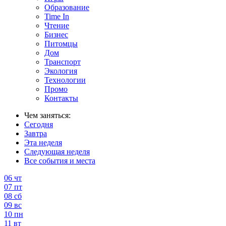
Образование
Time In
Чтение
Бизнес
Питомцы
Дом
Транспорт
Экология
Технологии
Промо
Контакты
Чем заняться:
Сегодня
Завтра
Эта неделя
Следующая неделя
Все события и места
06
чт
07
пт
08
сб
09
вс
10
пн
11
вт