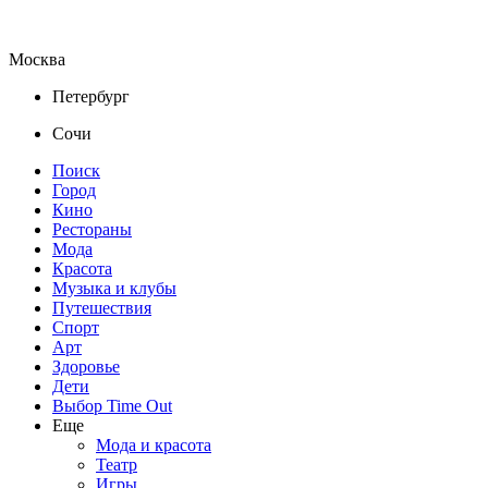
Москва
Петербург
Сочи
Поиск
Город
Кино
Рестораны
Мода
Красота
Музыка и клубы
Путешествия
Спорт
Арт
Здоровье
Дети
Выбор Time Out
Еще
Мода и красота
Театр
Игры