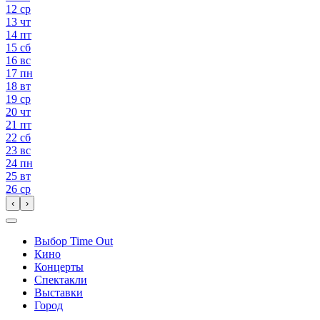
12
ср
13
чт
14
пт
15
сб
16
вс
17
пн
18
вт
19
ср
20
чт
21
пт
22
сб
23
вс
24
пн
25
вт
26
ср
‹
›
Выбор Time Out
Кино
Концерты
Спектакли
Выставки
Город