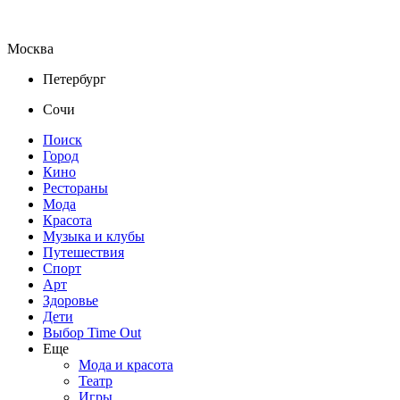
Москва
Петербург
Сочи
Поиск
Город
Кино
Рестораны
Мода
Красота
Музыка и клубы
Путешествия
Спорт
Арт
Здоровье
Дети
Выбор Time Out
Еще
Мода и красота
Театр
Игры