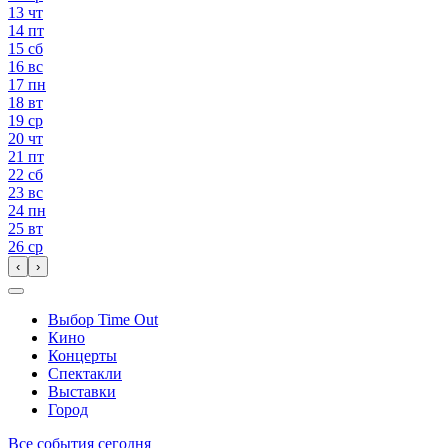
13
чт
14
пт
15
сб
16
вс
17
пн
18
вт
19
ср
20
чт
21
пт
22
сб
23
вс
24
пн
25
вт
26
ср
‹
›
Выбор Time Out
Кино
Концерты
Спектакли
Выставки
Город
Все события сегодня