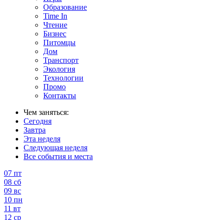
Образование
Time In
Чтение
Бизнес
Питомцы
Дом
Транспорт
Экология
Технологии
Промо
Контакты
Чем заняться:
Сегодня
Завтра
Эта неделя
Следующая неделя
Все события и места
07
пт
08
сб
09
вс
10
пн
11
вт
12
ср