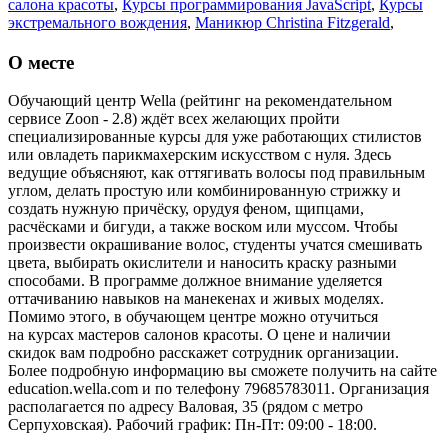
салона красоты
,
Курсы программирования JavaScript
,
Курсы
экстремального вождения
,
Маникюр Christina Fitzgerald
,
Маникюр Essie
,
Маникюр ORLY
,
Наращивание бровей
,
Наращивание нижних ресниц
,
Окрашивание седых волос
,
О месте
Пересадка волос FUE-методом
,
Профессиональные курсы
,
Салоны красоты
,
Японский маникюр Masura
Обучающий центр Wella (рейтинг на рекомендательном
сервисе Zoon - 2.8) ждёт всех желающих пройти
специализированные курсы для уже работающих стилистов
или овладеть парикмахерским искусством с нуля. Здесь
ведущие объясняют, как оттягивать волосы под правильным
углом, делать простую или комбинированную стрижку и
создать нужную причёску, орудуя феном, щипцами,
расчёсками и бигуди, а также воском или муссом. Чтобы
произвести окрашивание волос, студенты учатся смешивать
цвета, выбирать окислители и наносить краску разными
способами. В программе должное внимание уделяется
оттачиванию навыков на манекенах и живых моделях.
Помимо этого, в обучающем центре можно отучиться
на курсах мастеров салонов красоты. О цене и наличии
скидок вам подробно расскажет сотрудник организации.
Более подробную информацию вы сможете получить на сайте
education.wella.com и по телефону 79685783011. Организация
располагается по адресу Валовая, 35 (рядом с метро
Серпуховская). Рабочий график: Пн-Пт: 09:00 - 18:00.