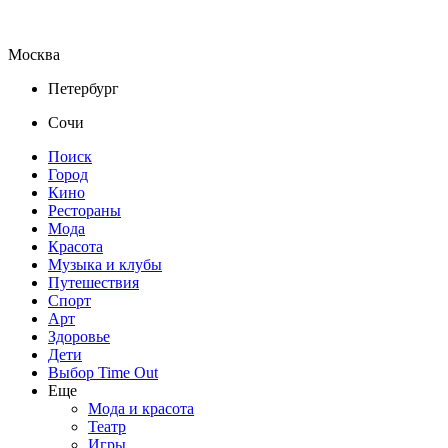
Москва
Петербург
Сочи
Поиск
Город
Кино
Рестораны
Мода
Красота
Музыка и клубы
Путешествия
Спорт
Арт
Здоровье
Дети
Выбор Time Out
Еще
Мода и красота
Театр
Игры