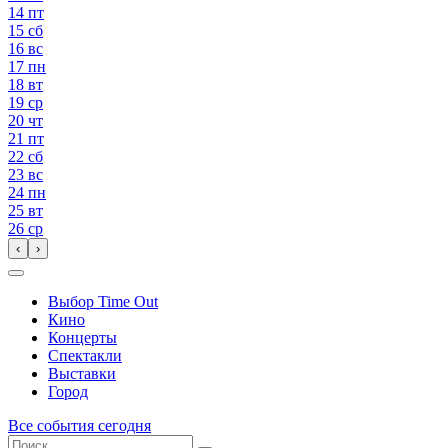
14
пт
15
сб
16
вс
17
пн
18
вт
19
ср
20
чт
21
пт
22
сб
23
вс
24
пн
25
вт
26
ср
‹
›
Выбор Time Out
Кино
Концерты
Спектакли
Выставки
Город
Все события сегодня