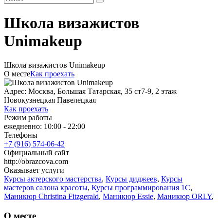
Школа визажистов
Unimakeup
Школа визажистов Unimakeup
О месте
Как проехать
Адрес: Москва, Большая Татарская, 35 ст7-9, 2 этаж
Новокузнецкая
Павелецкая
Как проехать
Режим работы
ежедневно: 10:00 - 22:00
Телефоны
+7 (916) 574-06-42
Официальный сайт
http://obrazcova.com
Оказывает услуги
Курсы актерского мастерства
,
Курсы диджеев
,
Курсы
мастеров салона красоты
,
Курсы программирования 1С
,
Маникюр Christina Fitzgerald
,
Маникюр Essie
,
Маникюр ORLY
,
Наращивание нижних ресниц
,
Профессиональные курсы
,
Японский маникюр Masura
О месте