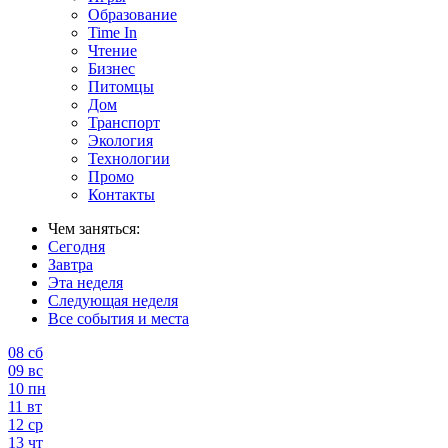
Образование
Time In
Чтение
Бизнес
Питомцы
Дом
Транспорт
Экология
Технологии
Промо
Контакты
Чем заняться:
Сегодня
Завтра
Эта неделя
Следующая неделя
Все события и места
08
сб
09
вс
10
пн
11
вт
12
ср
13
чт