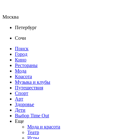
Москва
Петербург
Сочи
Поиск
Город
Кино
Рестораны
Мода
Красота
Музыка и клубы
Путешествия
Спорт
Арт
Здоровье
Дети
Выбор Time Out
Еще
Мода и красота
Театр
Игры