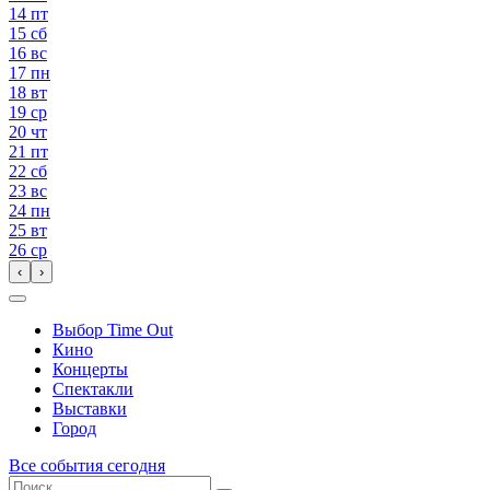
14
пт
15
сб
16
вс
17
пн
18
вт
19
ср
20
чт
21
пт
22
сб
23
вс
24
пн
25
вт
26
ср
‹
›
Выбор Time Out
Кино
Концерты
Спектакли
Выставки
Город
Все события сегодня