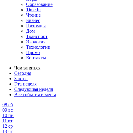
Образование
Time In
Чтение
Бизнес
Питомцы
Дом
Транспорт
Экология
Технологии
Промо
Контакты
Чем заняться:
Сегодня
Завтра
Эта неделя
Следующая неделя
Все события и места
08
сб
09
вс
10
пн
11
вт
12
ср
13
чт