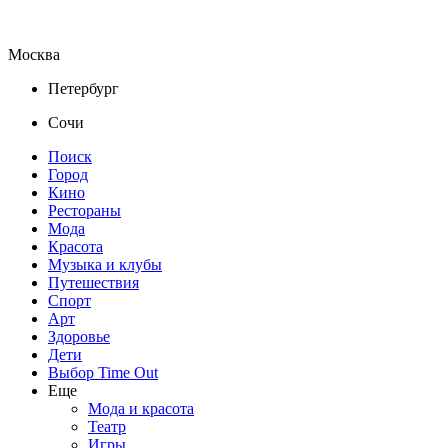
Москва
Петербург
Сочи
Поиск
Город
Кино
Рестораны
Мода
Красота
Музыка и клубы
Путешествия
Спорт
Арт
Здоровье
Дети
Выбор Time Out
Еще
Мода и красота
Театр
Игры