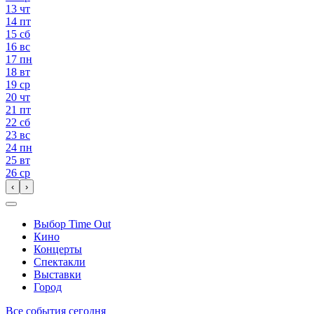
13
чт
14
пт
15
сб
16
вс
17
пн
18
вт
19
ср
20
чт
21
пт
22
сб
23
вс
24
пн
25
вт
26
ср
‹
›
Выбор Time Out
Кино
Концерты
Спектакли
Выставки
Город
Все события сегодня