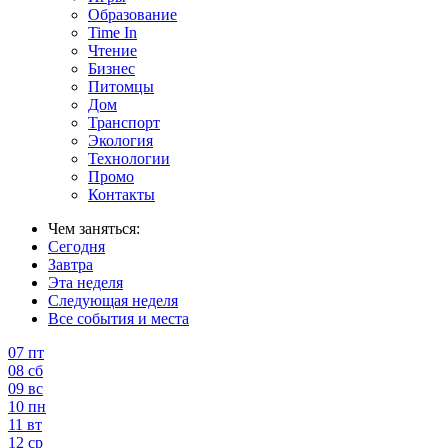
Образование
Time In
Чтение
Бизнес
Питомцы
Дом
Транспорт
Экология
Технологии
Промо
Контакты
Чем заняться:
Сегодня
Завтра
Эта неделя
Следующая неделя
Все события и места
07
пт
08
сб
09
вс
10
пн
11
вт
12
ср