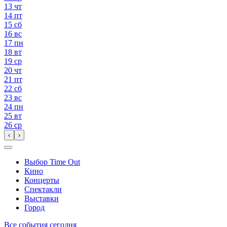
13
чт
14
пт
15
сб
16
вс
17
пн
18
вт
19
ср
20
чт
21
пт
22
сб
23
вс
24
пн
25
вт
26
ср
‹
›
Выбор Time Out
Кино
Концерты
Спектакли
Выставки
Город
Все события сегодня