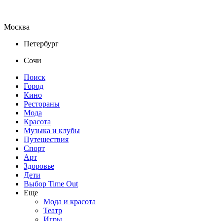
Москва
Петербург
Сочи
Поиск
Город
Кино
Рестораны
Мода
Красота
Музыка и клубы
Путешествия
Спорт
Арт
Здоровье
Дети
Выбор Time Out
Еще
Мода и красота
Театр
Игры