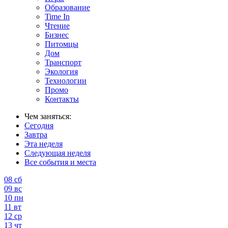
Образование
Time In
Чтение
Бизнес
Питомцы
Дом
Транспорт
Экология
Технологии
Промо
Контакты
Чем заняться:
Сегодня
Завтра
Эта неделя
Следующая неделя
Все события и места
08
сб
09
вс
10
пн
11
вт
12
ср
13
чт