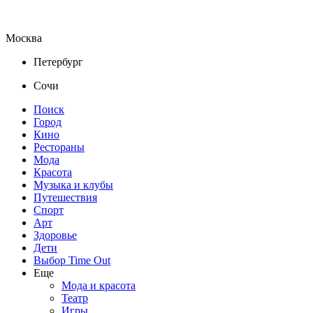
Москва
Петербург
Сочи
Поиск
Город
Кино
Рестораны
Мода
Красота
Музыка и клубы
Путешествия
Спорт
Арт
Здоровье
Дети
Выбор Time Out
Еще
Мода и красота
Театр
Игры