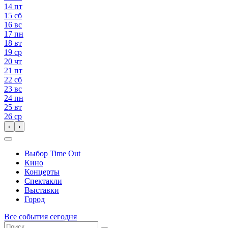
14
пт
15
сб
16
вс
17
пн
18
вт
19
ср
20
чт
21
пт
22
сб
23
вс
24
пн
25
вт
26
ср
‹
›
Выбор Time Out
Кино
Концерты
Спектакли
Выставки
Город
Все события сегодня