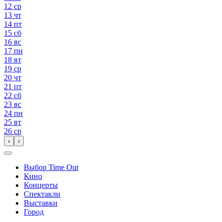
12
ср
13
чт
14
пт
15
сб
16
вс
17
пн
18
вт
19
ср
20
чт
21
пт
22
сб
23
вс
24
пн
25
вт
26
ср
‹
›
Выбор Time Out
Кино
Концерты
Спектакли
Выставки
Город