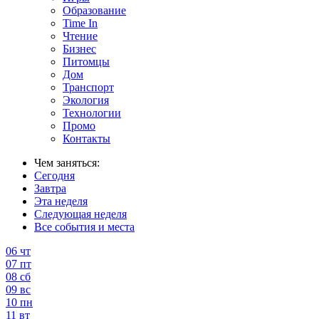
Образование
Time In
Чтение
Бизнес
Питомцы
Дом
Транспорт
Экология
Технологии
Промо
Контакты
Чем заняться:
Сегодня
Завтра
Эта неделя
Следующая неделя
Все события и места
06
чт
07
пт
08
сб
09
вс
10
пн
11
вт