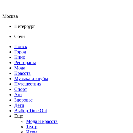
Москва
Петербург
Сочи
Поиск
Город
Кино
Рестораны
Мода
Красота
Музыка и клубы
Путешествия
Спорт
Арт
Здоровье
Дети
Выбор Time Out
Еще
Мода и красота
Театр
Игры