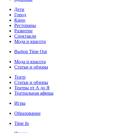
Дети
Город
Кино
Рестораны
Развитие
Спектакли
Мода и красота
Выбор Time Out
Мода и красота
Статьи и обзоры
Театр
Статьи и обзоры
Театры от А до Я
Театральная афиша
Игры
Образование
Time In