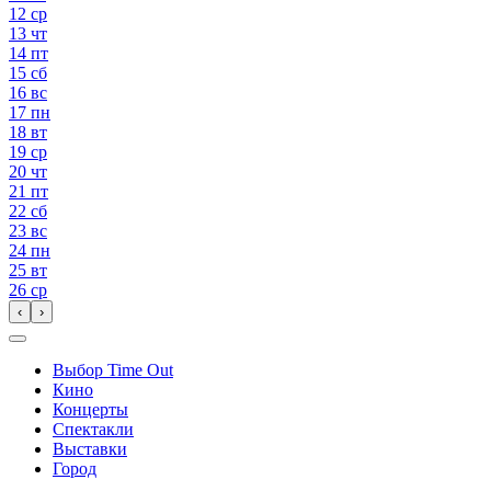
12
ср
13
чт
14
пт
15
сб
16
вс
17
пн
18
вт
19
ср
20
чт
21
пт
22
сб
23
вс
24
пн
25
вт
26
ср
‹
›
Выбор Time Out
Кино
Концерты
Спектакли
Выставки
Город