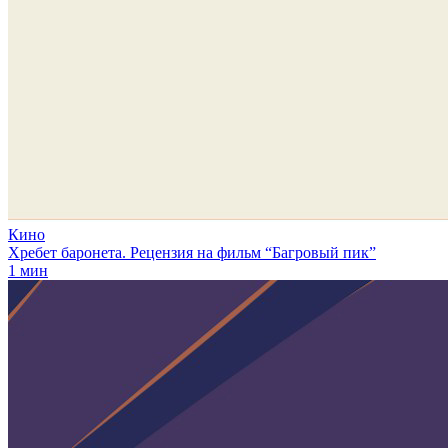
Кино
Хребет баронета. Рецензия на фильм “Багровый пик”
1 мин