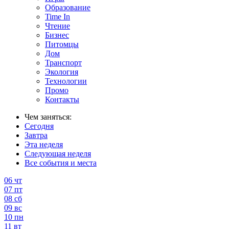
Образование
Time In
Чтение
Бизнес
Питомцы
Дом
Транспорт
Экология
Технологии
Промо
Контакты
Чем заняться:
Сегодня
Завтра
Эта неделя
Следующая неделя
Все события и места
06
чт
07
пт
08
сб
09
вс
10
пн
11
вт