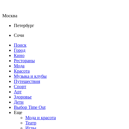
Москва
Петербург
Сочи
Поиск
Город
Кино
Рестораны
Мода
Красота
Музыка и клубы
Путешествия
Спорт
Арт
Здоровье
Дети
Выбор Time Out
Еще
Мода и красота
Театр
Игры