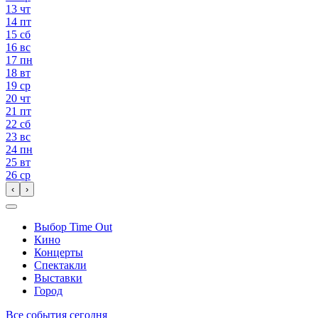
13
чт
14
пт
15
сб
16
вс
17
пн
18
вт
19
ср
20
чт
21
пт
22
сб
23
вс
24
пн
25
вт
26
ср
‹
›
Выбор Time Out
Кино
Концерты
Спектакли
Выставки
Город
Все события сегодня