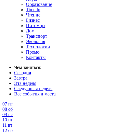
Образование
Time In
Чтение
Бизнес
Питомцы
Дом
Транспорт
Экология
Технологии
Промо
Контакты
Чем заняться:
Сегодня
Завтра
Эта неделя
Следующая неделя
Все события и места
07
пт
08
сб
09
вс
10
пн
11
вт
12
ср