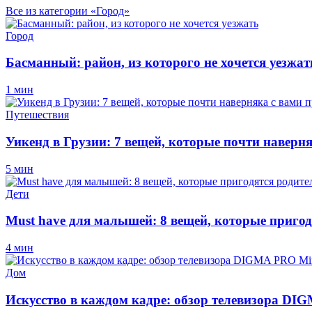
Все из категории «Город»
Город
Басманный: район, из которого не хочется уезжат
1 мин
Путешествия
Уикенд в Грузии: 7 вещей, которые почти наверн
5 мин
Дети
Must have для малышей: 8 вещей, которые пригод
4 мин
Дом
Искусство в каждом кадре: обзор телевизора D