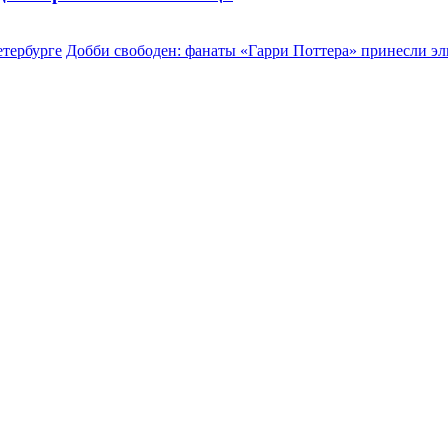
етербурге
Добби свободен: фанаты «Гарри Поттера» принесли эл