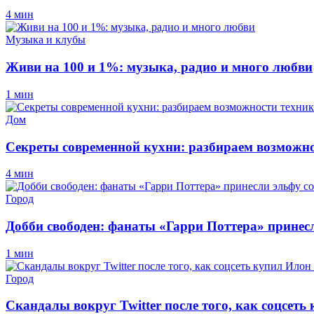
4 мин
Музыка и клубы
Живи на 100 и 1%: музыка, радио и много любви
1 мин
Дом
Секреты современной кухни: разбираем возможно
4 мин
Город
Добби свободен: фанаты «Гарри Поттера» принес
1 мин
Город
Скандалы вокруг Twitter после того, как соцсет