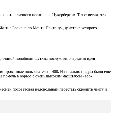
 не против личного поединка с Цукербергом. Тот ответил, что
и «Житие Брайана по Монти Пайтону», действие которого
к. Причиной подобным шуткам послужила очередная идея
фицированные пользователи – 400. Изначально цифры были еще
ы помочь в борьбе с очень высоким масштабом «веб-
несмен посоветовал недовольным перестать скролить ленту и