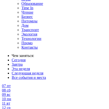
Образование
Time In
Чтение
Бизнес
Питомцы
Дом
Транспорт
Экология
Технологии
Промо
Контакты
Чем заняться:
Сегодня
Завтра
Эта неделя
Следующая неделя
Все события и места
07
пт
08
сб
09
вс
10
пн
11
вт
12
ср