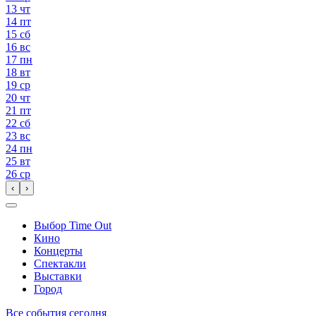
13
чт
14
пт
15
сб
16
вс
17
пн
18
вт
19
ср
20
чт
21
пт
22
сб
23
вс
24
пн
25
вт
26
ср
‹
›
Выбор Time Out
Кино
Концерты
Спектакли
Выставки
Город
Все события сегодня