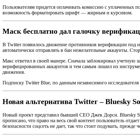
Пользователям придется оплачивать комиссию с уплаченных под
возможность форматировать шрифт — жирным и курсивом.
Маск бесплатно дал галочку верификац
В Twitter появилось движение противников верификации под на
автоматически отправлять в бан нежелательные аккаунты. Стор
Макс ответил в своей манере. Сначала заблокировал учетную за
верифицированных аккаунтов и тем самым лишил их инструмен
движения.
Подписку Twitter Blue, по данным независимого исследователя 
Новая альтернатива Twitter – Bluesky So
Новый проект представил бывший СЕО Джек Дорси. Bluesky So
прописано, что право на весь свой контент пользователь отдае
безопасности соцсеть не дает, так что стоит подумать, прежде