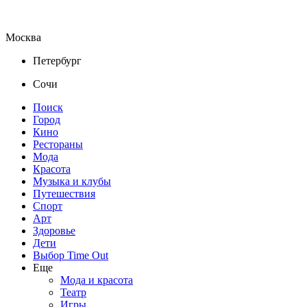
Москва
Петербург
Сочи
Поиск
Город
Кино
Рестораны
Мода
Красота
Музыка и клубы
Путешествия
Спорт
Арт
Здоровье
Дети
Выбор Time Out
Еще
Мода и красота
Театр
Игры