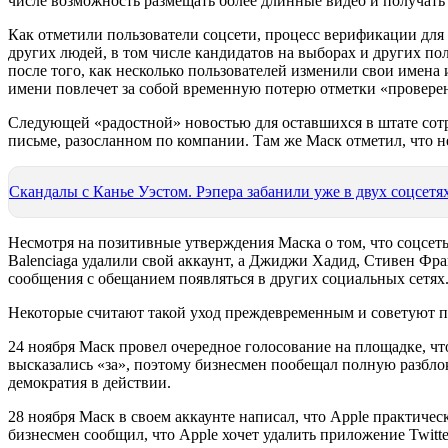
числе возможность размещать более длинные видео и получать
Как отметили пользователи соцсети, процесс верификации для 
других людей, в том числе кандидатов на выборах и других пол
после того, как несколько пользователей изменили свои имена
имени повлечет за собой временную потерю отметки «провере
Следующей «радостной» новостью для оставшихся в штате сотр
письме, разосланном по компании. Там же Маск отметил, что не
Скандалы с Канье Уэстом. Рэпера забанили уже в двух соцсетя
Несмотря на позитивные утверждения Маска о том, что соцсеть 
Balenciaga удалили свой аккаунт, а Джиджи Хадид, Стивен Фра
сообщения с обещанием появляться в других социальных сетях
Некоторые считают такой уход преждевременным и советуют по
24 ноября Маск провел очередное голосование на площадке, ч
высказались «за», поэтому бизнесмен пообещал полную разбл
демократия в действии.
28 ноября Маск в своем аккаунте написал, что Apple практичес
бизнесмен сообщил, что Apple хочет удалить приложение Twitte