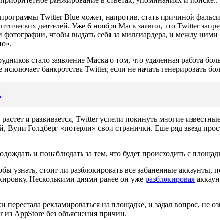
 приоритетное ранжирование в ответах, упоминаниях и поиске..
программы Twitter Blue может, напротив, стать причиной фальси
итических деятелей. Уже 6 ноября Маск заявил, что Twitter запр
 и фотографии, чтобы выдать себя за миллиардера, и между ними
но».
удников стало заявление Маска о том, что удаленная работа бо
 исключает банкротства Twitter, если не начать генерировать бо
х
растет и развивается, Twitter успели покинуть многие известные
й, Вупи Голдберг «потерли» свои странички. Еще ряд звезд прос
.
дождать и понаблюдать за тем, что будет происходить с площад
тобы узнать, стоит ли разблокировать все забаненные аккаунты,
окировку. Несколькими днями ранее он уже
разблокировал
аккаун
ки перестала рекламироваться на площадке, и задал вопрос, не оз
r из AppStore без объяснения причин.