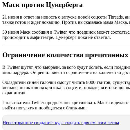
Маск против Цукерберга
21 июня в ответ на новость о запуске новой соцсети Threads, а
также готов и ждет локацию. Против высказалась мама Маска, 
30 июня Маск сообщил в Twitter, что поединок может состоять
происходит в амфитеатре. Цукерберг пока не ответил.
Ограничение количества прочитанных
В Twitter шутят, что выбрали, за кого будут болеть, если по
миллиардера. Он решил ввести ограничения на количество дос
Обладатели синей галочки смогут читать 8000 твитов, сущес
меньше, но активная критика в соцсети, похоже, все-таки дош
скрапинга».
Пользователи Twitter продолжают критиковать Маска и делают 
выйти погулять и пообщаться с близкими.
Нересторанное свидание: куда сходить вдвоем этим летом