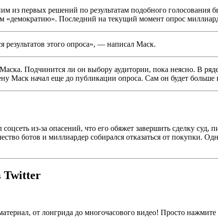
ним из первых решений по результатам подобного голосования б
ом «демократию». Последний на текущий момент опрос миллиард
ся результатов этого опроса», — написал Маск.
 Маска. Подчинится ли он выбору аудитории, пока неясно. В ря
мену Маск начал еще до публикации опроса. Сам он будет больше
 соцсеть из-за опасений, что его обяжет завершить сделку суд, 
ество ботов и миллиардер собирался отказаться от покупки. Одна
 Twitter
материал, от лонгрида до многочасового видео! Просто нажмит