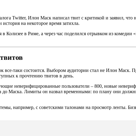
налога Twitter, Илон Маск написал твит с критикой и заявил, что
и история на некоторое время затихла.
ся в Колизее в Риме, а через час поделился отрывком из комеди
 твитов
единок все-таки состоится. Выбором аудитории стал не Илон Мас
тупных к прочтению твитов в день.
твующие неверифицированные пользователи – 800, новые невери
ла до Маска. Лимиты он назвал временными: по плану они должн
темы, например, с советскими талонами на просмотр ленты. Биз