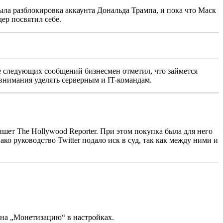
ыла разблокировка аккаунта Дональда Трампа, и пока что Маск
ер посвятил себе.
де следующих сообщений бизнесмен отметил, что займется
 внимания уделять серверным и IT-командам.
пишет
The Hollywood Reporter
. При этом покупка была для него
ко руководство Twitter подало иск в суд, так как между ними и
е на „Монетизацию“ в настройках.