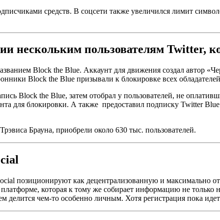
писчиками средств. В соцсети также увеличился лимит символов
ии нескольким пользователям Twitter, к
званием Block the Blue. Аккаунт для движения создал автор «Ч
онники Block the Blue призывали к блокировке всех обладателе
пись Block the Blue, затем отобрал у пользователей, не оплатив
та для блокировки. А также предоставил подписку Twitter Bl
Трэвиса Брауна, приобрели около 630 тыс. пользователей.
cial
cial позиционируют как децентрализованную и максимально от
т платформе, которая к тому же собирает информацию не только н
 чем делится чем-то особенно личным. Хотя регистрация пока иде