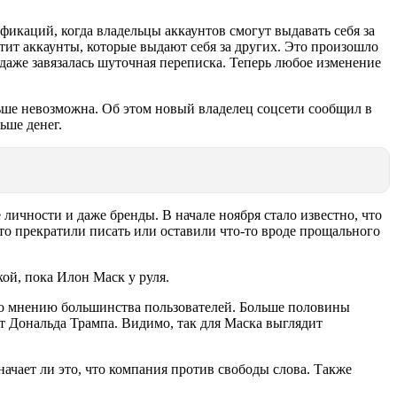
фикаций, когда владельцы аккаунтов смогут выдавать себя за
етит аккаунты, которые выдают себя за других. Это произошло
 даже завязалась шуточная переписка. Теперь любое изменение
льше невозможна. Об этом новый владелец соцсети сообщил в
льше денег.
 личности и даже бренды. В начале ноября стало известно, что
то прекратили писать или оставили что-то вроде прощального
кой, пока Илон Маск у руля.
 по мнению большинства пользователей. Больше половины
т Дональда Трампа. Видимо, так для Маска выглядит
начает ли это, что компания против свободы слова. Также