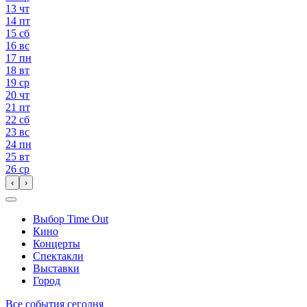
13
чт
14
пт
15
сб
16
вс
17
пн
18
вт
19
ср
20
чт
21
пт
22
сб
23
вс
24
пн
25
вт
26
ср
‹
›
Выбор Time Out
Кино
Концерты
Спектакли
Выставки
Город
Все события сегодня