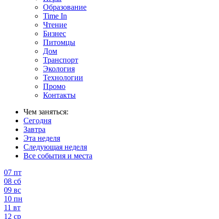
Образование
Time In
Чтение
Бизнес
Питомцы
Дом
Транспорт
Экология
Технологии
Промо
Контакты
Чем заняться:
Сегодня
Завтра
Эта неделя
Следующая неделя
Все события и места
07
пт
08
сб
09
вс
10
пн
11
вт
12
ср