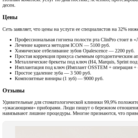
десен.
Цены
Сеть заявляет, что цены на услуги ее специалистов на 32% ниж
Профессиональная гигиена полости рта ClinPro стоит в «
Лечение кариеса методом ICON — 5100 руб.
Химическое отбеливание зубов Opalescence — 2200 руб.
Простая коррекция прикуса съемным ортодонтическим а
Металлические брекеты под ключ (H4, Marquis, Sprint под
Имплантация под ключ (Имплант OSSTEM + операция + ф
Простое удаление зуба — 3 500 руб.
Композитные виниры (1 зуб) — 9000 руб.
Отзывы
Удивительные для стоматологической клиники 99,9% положител
«ужасающими» приборами. Люди пишут о бережном отношении к
навязывают лишние процедуры. Многие признаются, что привел