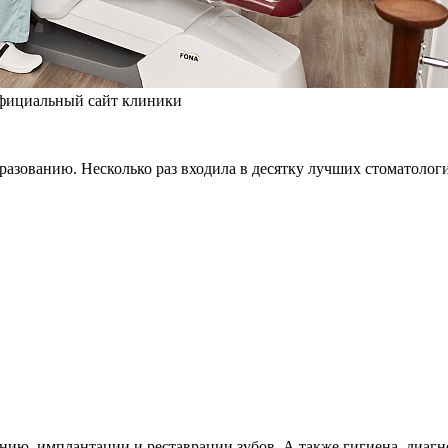
официальный сайт клиники
бразованию. Несколько раз входила в десятку лучших стомато
нию, имплантации и реставрации зубов. А также гигиена, диагн