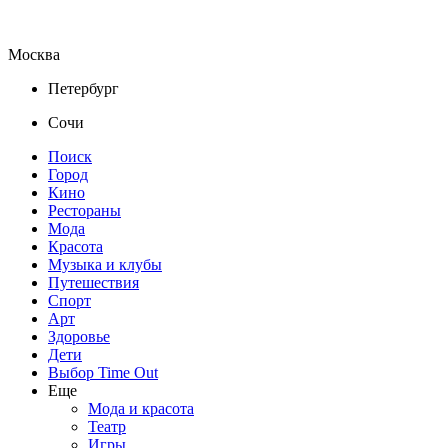
Москва
Петербург
Сочи
Поиск
Город
Кино
Рестораны
Мода
Красота
Музыка и клубы
Путешествия
Спорт
Арт
Здоровье
Дети
Выбор Time Out
Еще
Мода и красота
Театр
Игры