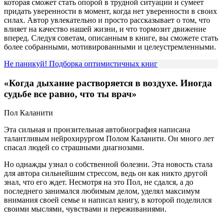
которая сможет стать опорой в трудной ситуации и сумеет
придать уверенности в момент, когда нет уверенности в своих
силах. Автор увлекательно и просто рассказывает о том, что
влияет на качество нашей жизни, и что тормозит движение
вперед. Следуя советам, описанным в книге, вы сможете стать
более собранными, мотивированными и целеустремленными.
Не паникуй! Подборка оптимистичных книг
«Когда дыхание растворяется в воздухе. Иногда
судьбе все равно, что ты врач»
Пол Каланити
Эта сильная и пронзительная автобиография написана
талантливым нейрохирургом Полом Каланити. Он много лет
спасал людей со страшными диагнозами.
Но однажды узнал о собственной болезни. Эта новость стала
для автора сильнейшим стрессом, ведь он как никто другой
знал, что его ждет. Несмотря на это Пол, не сдался, а до
последнего занимался любимым делом, уделял максимум
внимания своей семье и написал книгу, в которой поделился
своими мыслями, чувствами и переживаниями.