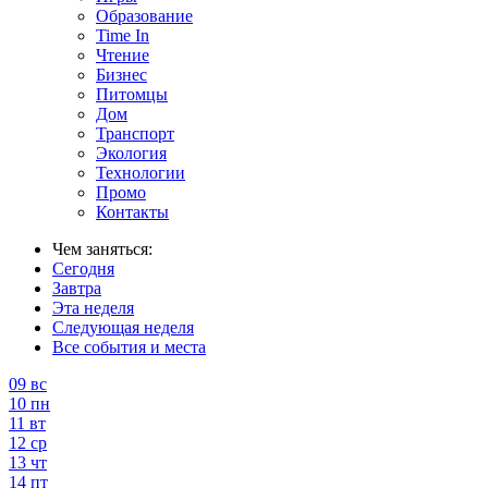
Образование
Time In
Чтение
Бизнес
Питомцы
Дом
Транспорт
Экология
Технологии
Промо
Контакты
Чем заняться:
Сегодня
Завтра
Эта неделя
Следующая неделя
Все события и места
09
вс
10
пн
11
вт
12
ср
13
чт
14
пт