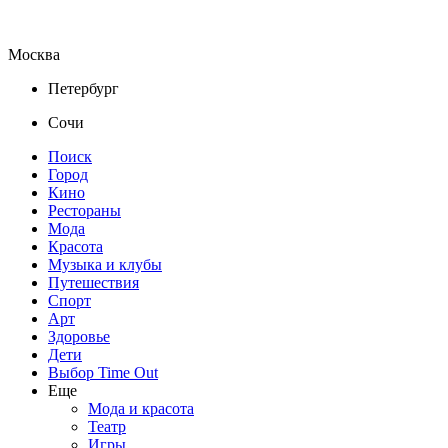
Москва
Петербург
Сочи
Поиск
Город
Кино
Рестораны
Мода
Красота
Музыка и клубы
Путешествия
Спорт
Арт
Здоровье
Дети
Выбор Time Out
Еще
Мода и красота
Театр
Игры