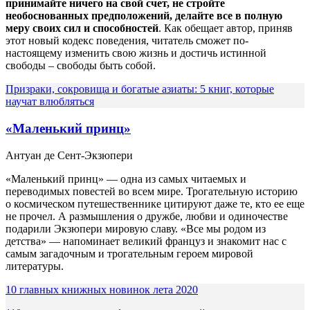
принимайте ничего на свой счет, не стройте
необоснованных предположений, делайте все в полную
меру своих сил и способностей
. Как обещает автор, приняв
этот новый кодекс поведения, читатель сможет по-
настоящему изменить свою жизнь и достичь истинной
свободы – свободы быть собой.
Призраки, сокровища и богатые азиаты: 5 книг, которые
научат влюбляться
«Маленький принц»
Антуан де Сент-Экзюпери
«Маленький принц» ― одна из самых читаемых и
переводимых повестей во всем мире. Трогательную историю
о космическом путешественнике цитируют даже те, кто ее еще
не прочел. А размышления о дружбе, любви и одиночестве
подарили Экзюпери мировую славу. «Все мы родом из
детства» — напоминает великий француз и знакомит нас с
самым загадочным и трогательным героем мировой
литературы.
10 главных книжных новинок лета 2020