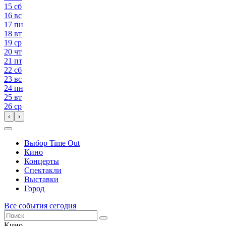
15
сб
16
вс
17
пн
18
вт
19
ср
20
чт
21
пт
22
сб
23
вс
24
пн
25
вт
26
ср
‹
›
Выбор Time Out
Кино
Концерты
Спектакли
Выставки
Город
Все события сегодня
Кино