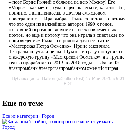
– поэт Борис Рыжий с балкона на всю Москву! Его
«Море» – как мечта, куда ныряешь легко и, казалось бы,
понятно, а выныриваешь в другом смысловом
пространстве. ⠀ Ира выбрала Рыжего не только потому
что это один из важнейших авторов 1990-х годов,
оказавший огромное влияние на всех современных
поэтов, но еще и потому что она играла в спектакле по
произведениям Рыжего в родном для неё театре
«Мастерская Петра Фоменко». Ирина закончила
Театральное училище им. Щукина и сразу поступила в
стажёрскую группу «Мастерской Фоменко», а в труппе
театра проработала с 2013 по 2018 годы. ⠀ #balkonfest
#газпромбанк #театрсгазпромбанком #меняйсяиграя
Публикация от Balkon (@balkon.fest) 17 Май 2020 в 6:01
PDT
Еще по теме
Все из категории «Город»
Город