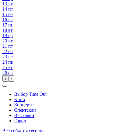
13
чт
14
пт
15
сб
16
вс
17
пн
18
вт
19
ср
20
чт
21
пт
22
сб
23
вс
24
пн
25
вт
26
ср
‹
›
Выбор Time Out
Кино
Концерты
Спектакли
Выставки
Город
Все события сегодня