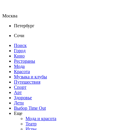
Москва
Петербург
Сочи
Поиск
Город
Кино
Рестораны
Мода
Красота
Музыка и клубы
Путешествия
Спорт
Арт
Здоровье
Дети
Выбор Time Out
Еще
Мода и красота
Театр
Игры