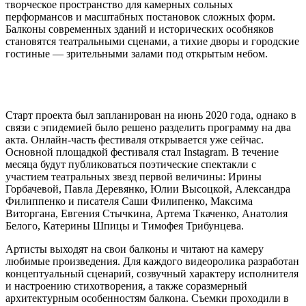
творческое пространство для камерных сольных
перформансов и масштабных постановок сложных форм.
Балконы современных зданий и исторических особняков
становятся театральными сценами, а тихие дворы и городские
гостиные — зрительными залами под открытым небом.
Старт проекта был запланирован на июнь 2020 года, однако в
связи с эпидемией было решено разделить программу на два
акта. Онлайн-часть фестиваля открывается уже сейчас.
Основной площадкой фестиваля стал Instagram. В течение
месяца будут публиковаться поэтические спектакли с
участием театральных звезд первой величины: Ирины
Горбачевой, Павла Деревянко, Юлии Высоцкой, Александра
Филиппенко и писателя Саши Филипенко, Максима
Виторгана, Евгения Стычкина, Артема Ткаченко, Анатолия
Белого, Катерины Шпицы и Тимофея Трибунцева.
Артисты выходят на свои балконы и читают на камеру
любимые произведения. Для каждого видеоролика разработан
концептуальный сценарий, созвучный характеру исполнителя
и настроению стихотворения, а также соразмерный
архитектурным особенностям балкона. Съемки проходили в