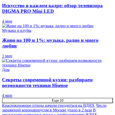
Искусство в каждом кадре: обзор телевизора
DIGMA PRO Mini LED
4 мин
Музыка и клубы
Живи на 100 и 1%: музыка, радио и много
любви
1 мин
Дом
Секреты современной кухни: разбираем
возможности техники Hisense
4 мин
Еще 10
Краснокнижные птицы начали гнездиться на ВДНХ
Число
заражений коронавирусом в Москве упало в 2 раза
В
инстаграме появились маски с изображениями ВДНХ