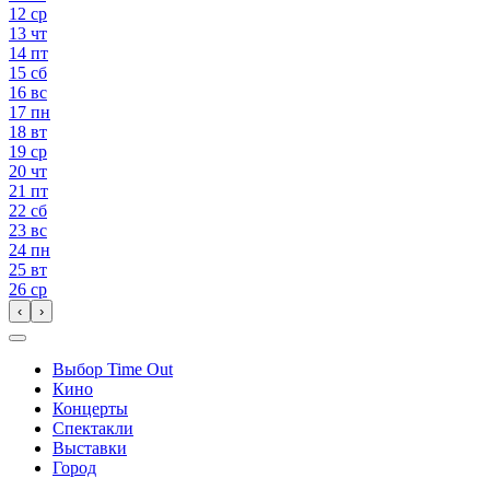
12
ср
13
чт
14
пт
15
сб
16
вс
17
пн
18
вт
19
ср
20
чт
21
пт
22
сб
23
вс
24
пн
25
вт
26
ср
‹
›
Выбор Time Out
Кино
Концерты
Спектакли
Выставки
Город