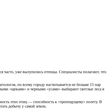
тся часто, уже вылупились птенцы. Специалисты полагают, что
тологов, по всему городу насчитывается не больше 15 пар
елыми «щеками» и черными «усами» выбирают светлые леса в
нность этих птиц — способность к «трепещущему» полету. В
атать добычу у самой земли.