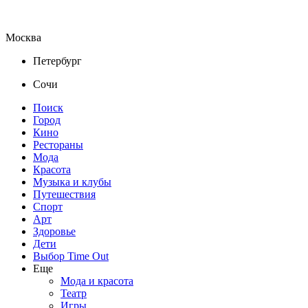
Москва
Петербург
Сочи
Поиск
Город
Кино
Рестораны
Мода
Красота
Музыка и клубы
Путешествия
Спорт
Арт
Здоровье
Дети
Выбор Time Out
Еще
Мода и красота
Театр
Игры