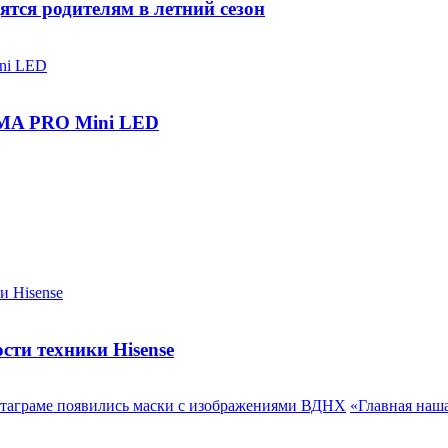
ятся родителям в летний сезон
IGMA PRO Mini LED
сти техники Hisense
таграме появились маски с изображениями ВДНХ
«Главная наш