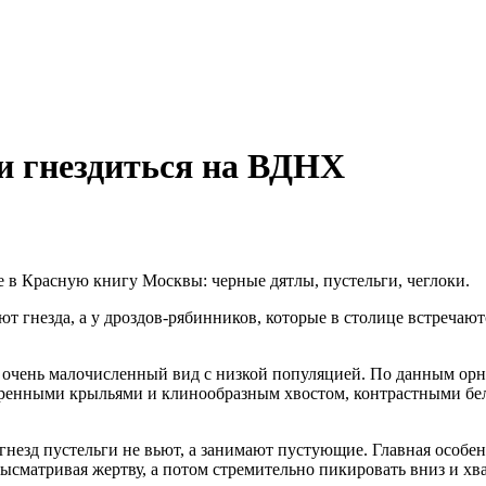
 гнездиться на ВДНХ
 в Красную книгу Москвы: черные дятлы, пустельги, чеглоки.
т гнезда, а у дроздов-рябинников, которые в столице встречаю
 очень малочисленный вид с низкой популяцией. По данным орни
стренными крыльями и клинообразным хвостом, контрастными б
гнезд пустельги не вьют, а занимают пустующие. Главная особе
высматривая жертву, а потом стремительно пикировать вниз и хв