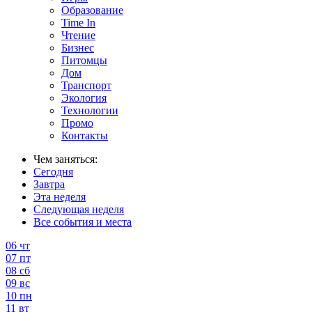
Образование
Time In
Чтение
Бизнес
Питомцы
Дом
Транспорт
Экология
Технологии
Промо
Контакты
Чем заняться:
Сегодня
Завтра
Эта неделя
Следующая неделя
Все события и места
06
чт
07
пт
08
сб
09
вс
10
пн
11
вт