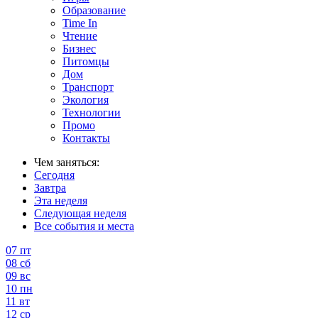
Образование
Time In
Чтение
Бизнес
Питомцы
Дом
Транспорт
Экология
Технологии
Промо
Контакты
Чем заняться:
Сегодня
Завтра
Эта неделя
Следующая неделя
Все события и места
07
пт
08
сб
09
вс
10
пн
11
вт
12
ср