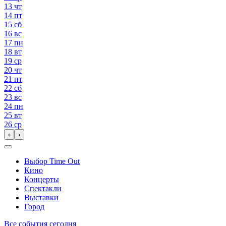
13
чт
14
пт
15
сб
16
вс
17
пн
18
вт
19
ср
20
чт
21
пт
22
сб
23
вс
24
пн
25
вт
26
ср
‹
›
Выбор Time Out
Кино
Концерты
Спектакли
Выставки
Город
Все события сегодня