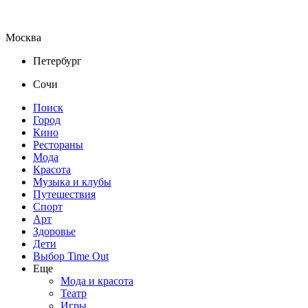
Москва
Петербург
Сочи
Поиск
Город
Кино
Рестораны
Мода
Красота
Музыка и клубы
Путешествия
Спорт
Арт
Здоровье
Дети
Выбор Time Out
Еще
Мода и красота
Театр
Игры