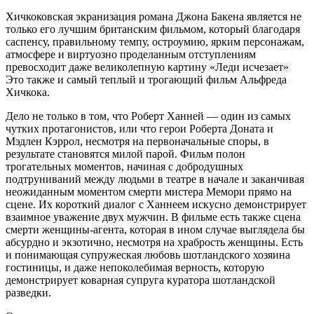
Хичкоковская экранизация романа Джона Бакена является не
только его лучшим британским фильмом, который благодаря
саспенсу, правильному темпу, остроумию, ярким персонажам,
атмосфере и виртуозно проделанным отступлениям
превосходит даже великолепную картину «Леди исчезает»
Это также и самый теплый и трогающий фильм Альфреда
Хичкока.
Дело не только в том, что Роберт Ханней — один из самых
чутких протагонистов, или что герои Роберта Доната и
Мэдлен Кэррол, несмотря на первоначальные споры, в
результате становятся милой парой. Фильм полон
трогательных моментов, начиная с добродушных
подтруниваний между людьми в театре в начале и заканчивая
неожиданным моментом смерти мистера Мемори прямо на
сцене. Их короткий диалог с Ханнеем искусно демонстрирует
взаимное уважение двух мужчин. В фильме есть также сцена
смерти женщины-агента, которая в ином случае выглядела бы
абсурдно и экзотично, несмотря на храбрость женщины. Есть
и понимающая супружеская любовь шотландского хозяина
гостиницы, и даже непоколебимая верность, которую
демонстрирует коварная супруга куратора шотландской
разведки.