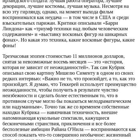
ирландского солдата: лучшая работа оператора, лучшие
декорации, лучшие костюмы, лучшая музыка. Несмотря на
всю эту гирлянду, однако, на момент выхода фильм
воспринимался как неудача — в том числе в США и среди
взыскательных парижан. Критики описывали «Барри
Линдона» как «триумф техники над любым человеческим
содержанием» и «выставку восковых фигур на шикарных
фонах». Но какая это техника, какие восковые фигуры, какие
фоны!
Трехчасовая эпопея стоимостью 11 миллионов долларов,
снятая за невозможные восемь месяцев — это «история,
которая не зависит от неожиданностей». Так сам Кубрик
описывал свою картину Мишелю Сименту в одном из своих
редких интервью: «Важно не то, что произойдет, а то, как это
произойдет. Я думаю, что Теккерей использует преимущество
неожиданности, чтобы получить в результате чувство
неизбежности и сделать более естественным то, что в
противном случае могло бы показаться мелодраматическим
или надуманным». Точно так же со временем собственные
находки Кубрика — навязчивая техничность, внешне
напоминающая кукольные спектакли, кажущиеся
бесконечными странствия, приключения и все более
бесполезные амбиции Райана О'Нила — воспринимаются как
способ показать что-то совершенно необычное: жизненный