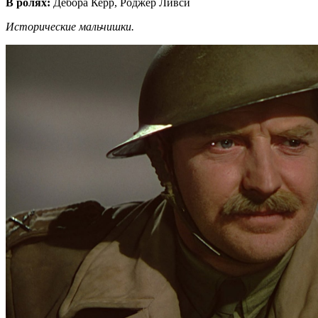
В ролях:
Дебора Керр, Роджер Ливси
Исторические мальчишки.