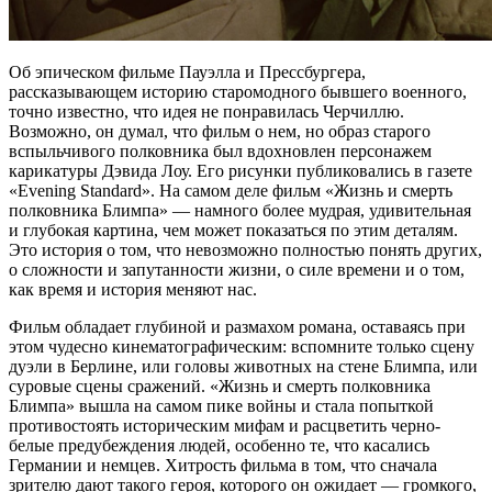
Об эпическом фильме Пауэлла и Прессбургера,
рассказывающем историю старомодного бывшего военного,
точно известно, что идея не понравилась Черчиллю.
Возможно, он думал, что фильм о нем, но образ старого
вспыльчивого полковника был вдохновлен персонажем
карикатуры Дэвида Лоу. Его рисунки публиковались в газете
«Evening Standard». На самом деле фильм «Жизнь и смерть
полковника Блимпа» — намного более мудрая, удивительная
и глубокая картина, чем может показаться по этим деталям.
Это история о том, что невозможно полностью понять других,
о сложности и запутанности жизни, о силе времени и о том,
как время и история меняют нас.
Фильм обладает глубиной и размахом романа, оставаясь при
этом чудесно кинематографическим: вспомните только сцену
дуэли в Берлине, или головы животных на стене Блимпа, или
суровые сцены сражений. «Жизнь и смерть полковника
Блимпа» вышла на самом пике войны и стала попыткой
противостоять историческим мифам и расцветить черно-
белые предубеждения людей, особенно те, что касались
Германии и немцев. Хитрость фильма в том, что сначала
зрителю дают такого героя, которого он ожидает — громкого,