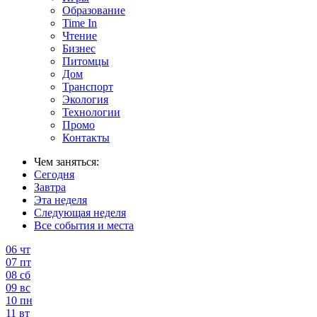
Образование
Time In
Чтение
Бизнес
Питомцы
Дом
Транспорт
Экология
Технологии
Промо
Контакты
Чем заняться:
Сегодня
Завтра
Эта неделя
Следующая неделя
Все события и места
06
чт
07
пт
08
сб
09
вс
10
пн
11
вт