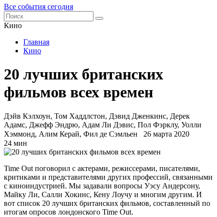
Все события сегодня
Кино
Главная
Кино
20 лучших британских
фильмов всех времен
Дэйв Кэлхоун, Том Хаддлстон, Дэвид Дженкинс, Дерек
Адамс, Джефф Эндрю, Адам Ли Дэвис, Пол Фэрклу, Уолли
Хэммонд, Алим Керай, Фил де Сэмльен
26 марта 2020
24 мин
Time Out поговорил с актерами, режиссерами, писателями,
критиками и представителями других профессий, связанными
с киноиндустрией. Мы задавали вопросы Уэсу Андерсону,
Майку Ли, Салли Хокинс, Кену Лоучу и многим другим. И
вот список 20 лучших британских фильмов, составленный по
итогам опросов лондонского Time Out.