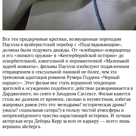
Все эти придирчивые критики, возмущенные переходом
Пауэлла в вуайеристский перебор с «Подглядывающим»,
должны были подумать дважды. От «клейщика»-извращенца
и его «липкого оружия» в «Кентерберийской истории» до
оскорбительной, алкогольной и неромантичной «Маленькой
задней комнаты», фильмы Пауэлла изобилуют подавленным
отвращением и сексуальной паникой не более, чем эта
тревожная адаптация романов Румера Годдена «Черный
нарцисс». Этот фильм мог стать вершиной тенденции
зрителей к осуждению подобного: действие разворачивается в
Дарджилинге, но снято в Западном Сассексе. Фильм кажется
столь же далеким от времени, сколько и неуместным, избегая
жанровых рамок (что это: мелодрама? историческая драма?
ужасы? социальная сатира?) в пользу чистой атмосферы и
непревзойденного чувства нарастающей истерики. И лучшая
актерская игра Деборы Керр за всю ее карьеру — всего лишь
вершина айсберга.