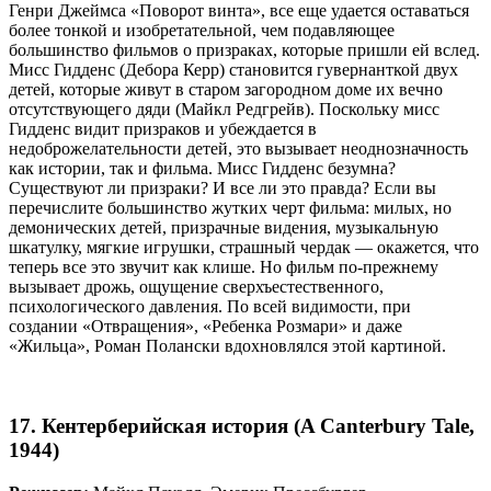
Генри Джеймса «Поворот винта», все еще удается оставаться
более тонкой и изобретательной, чем подавляющее
большинство фильмов о призраках, которые пришли ей вслед.
Мисс Гидденс (Дебора Керр) становится гувернанткой двух
детей, которые живут в старом загородном доме их вечно
отсутствующего дяди (Майкл Редгрейв). Поскольку мисс
Гидденс видит призраков и убеждается в
недоброжелательности детей, это вызывает неоднозначность
как истории, так и фильма. Мисс Гидденс безумна?
Существуют ли призраки? И все ли это правда? Если вы
перечислите большинство жутких черт фильма: милых, но
демонических детей, призрачные видения, музыкальную
шкатулку, мягкие игрушки, страшный чердак — окажется, что
теперь все это звучит как клише. Но фильм по-прежнему
вызывает дрожь, ощущение сверхъестественного,
психологического давления. По всей видимости, при
создании «Отвращения», «Ребенка Розмари» и даже
«Жильца», Роман Полански вдохновлялся этой картиной.
17. Кентерберийская история (A Canterbury Tale,
1944)