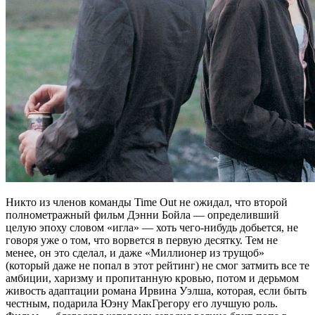
Никто из членов команды Time Out не ожидал, что второй
полнометражный фильм Дэнни Бойла — определивший
целую эпоху словом «игла» — хоть чего-нибудь добьется, не
говоря уже о том, что ворвется в первую десятку. Тем не
менее, он это сделал, и даже «Миллионер из трущоб»
(который даже не попал в этот рейтинг) не смог затмить все те
амбиции, харизму и пропитанную кровью, потом и дерьмом
живость адаптации романа Ирвина Уэлша, которая, если быть
честным, подарила Юэну МакГрегору его лучшую роль.