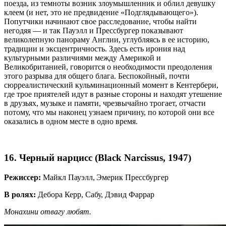
поезда, из темноты возник злоумышленник и облил девушку
клеем (и нет, это не предвидение «Подглядывающего»).
Попутчики начинают свое расследование, чтобы найти
негодяя — и так Пауэлл и Прессбургер показывают
великолепную панораму Англии, углубляясь в ее историю,
традиции и эксцентричность. Здесь есть ирония над
культурными различиями между Америкой и
Великобританией, говорится о необходимости преодоления
этого разрыва для общего блага. Беспокойный, почти
сюрреалистический кульминационный момент в Кентербери,
где трое приятелей идут в разные стороны и находят утешение
в друзьях, музыке и памяти, чрезвычайно трогает, отчасти
потому, что мы наконец узнаем причину, по которой они все
оказались в одном месте в одно время.
16. Черный нарцисс (Black Narcissus, 1947)
Режиссер:
Майкл Пауэлл, Эмерик Прессбургер
В ролях:
Дебора Керр, Сабу, Дэвид Фаррар
Монахини отвагу любят.