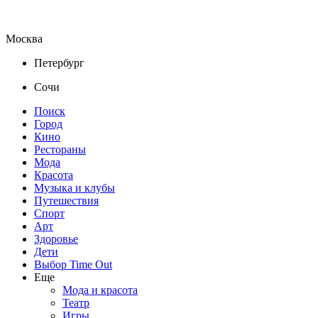
Москва
Петербург
Сочи
Поиск
Город
Кино
Рестораны
Мода
Красота
Музыка и клубы
Путешествия
Спорт
Арт
Здоровье
Дети
Выбор Time Out
Еще
Мода и красота
Театр
Игры