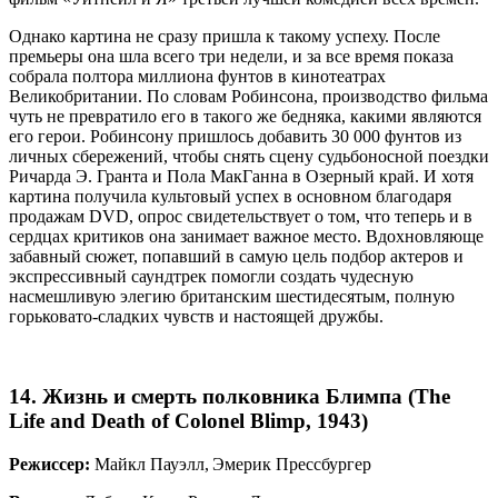
Однако картина не сразу пришла к такому успеху. После
премьеры она шла всего три недели, и за все время показа
собрала полтора миллиона фунтов в кинотеатрах
Великобритании. По словам Робинсона, производство фильма
чуть не превратило его в такого же бедняка, какими являются
его герои. Робинсону пришлось добавить 30 000 фунтов из
личных сбережений, чтобы снять сцену судьбоносной поездки
Ричарда Э. Гранта и Пола МакГанна в Озерный край. И хотя
картина получила культовый успех в основном благодаря
продажам DVD, опрос свидетельствует о том, что теперь и в
сердцах критиков она занимает важное место. Вдохновляюще
забавный сюжет, попавший в самую цель подбор актеров и
экспрессивный саундтрек помогли создать чудесную
насмешливую элегию британским шестидесятым, полную
горьковато-сладких чувств и настоящей дружбы.
14. Жизнь и смерть полковника Блимпа (The
Life and Death of Colonel Blimp, 1943)
Режиссер:
Майкл Пауэлл, Эмерик Прессбургер