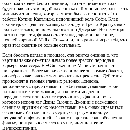
большом экране, было очевидно, что он еще многие годы
будет появляться в подобных списках. Тем не менее, здесь есть
минимум три вещи, которые могли бы его испортить. Это
работы Кэтрин Картлидж, исполнившей роль Софи, Клер
Скиннер, сыгравшей вопящую Сандру, и Грегга Краттуэлла в
роли жестокого, ненормального яппи Джереми. Но несмотря
на эти недочеты, фильм остается шедевром и, наверное,
лучшей картиной Майка Ли — или, по крайней мере, той, что
нравится скептикам больше остальных.
Если бросить взгляд в прошлое, становится очевидно, что
картина также отметила начало более зрелого периода в
карьере режиссера. В «Обнаженной» Майк Ли начинает
погружаться в более мифические и менее знакомые области,
он отбрасывает идею о том, что жизнь прекрасна. Действия
происходят в темных злачных районах Лондона,
заполоненных предателями и грабителями; главные герои —
или жестокие, или жалкие, и над ними медленно
передвигается или ползает где-то внизу Джонни, роль
которого исполняет Дэвид Тьюлис. Джонни с насмешкой
следит за другими с их недостатками, не в силах справиться
со своими. Усатый ангел смерти, чей разум изобилует
ненужной информацией, Тьюлис на долгие годы обеспечил
фильму центральное место в культурном пантеоне
Великобритании.