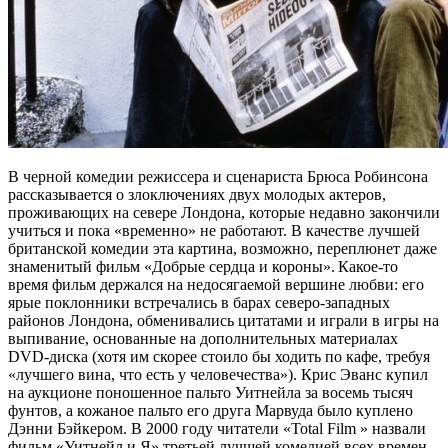
В черной комедии режиссера и сценариста Брюса Робинсона
рассказывается о злоключениях двух молодых актеров,
проживающих на севере Лондона, которые недавно закончили
учиться и пока «временно» не работают. В качестве лучшей
британской комедии эта картина, возможно, переплюнет даже
знаменитый фильм «Добрые сердца и короны». Какое-то
время фильм держался на недосягаемой вершине любви: его
ярые поклонники встречались в барах северо-западных
районов Лондона, обменивались цитатами и играли в игры на
выпивание, основанные на дополнительных материалах
DVD-диска (хотя им скорее стоило бы ходить по кафе, требуя
«лучшего вина, что есть у человечества»). Крис Эванс купил
на аукционе поношенное пальто Уитнейла за восемь тысяч
фунтов, а кожаное пальто его друга Марвуда было куплено
Дэнни Бэйкером. В 2000 году читатели «Total Film » назвали
фильм «Уитнейл и Я» третьей лучшей комедией всех времен.