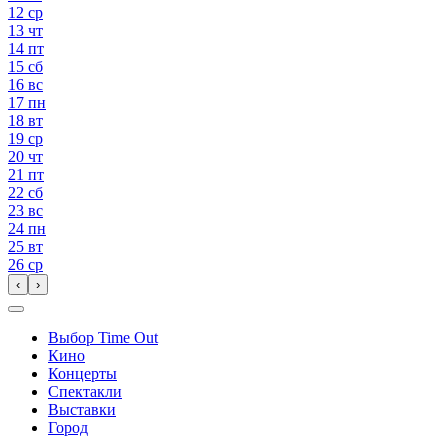
12
ср
13
чт
14
пт
15
сб
16
вс
17
пн
18
вт
19
ср
20
чт
21
пт
22
сб
23
вс
24
пн
25
вт
26
ср
‹
›
Выбор Time Out
Кино
Концерты
Спектакли
Выставки
Город