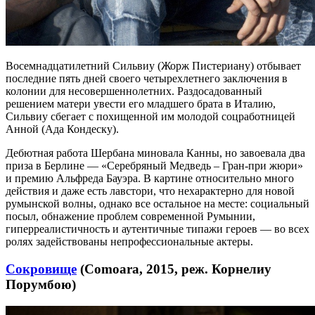
Восемнадцатилетний Сильвиу (Жорж Пистериану) отбывает
последние пять дней своего четырехлетнего заключения в
колонии для несовершеннолетних. Раздосадованный
решением матери увести его младшего брата в Италию,
Сильвиу сбегает с похищенной им молодой соцработницей
Анной (Ада Кондеску).
Дебютная работа Шербана миновала Канны, но завоевала два
приза в Берлине — «Серебряный Медведь – Гран-при жюри»
и премию Альфреда Бауэра. В картине относительно много
действия и даже есть лавстори, что нехарактерно для новой
румынской волны, однако все остальное на месте: социальный
посыл, обнажение проблем современной Румынии,
гиперреалистичность и аутентичные типажи героев — во всех
ролях задействованы непрофессиональные актеры.
Сокровище
(Comoara, 2015, реж. Корнелиу
Порумбою)