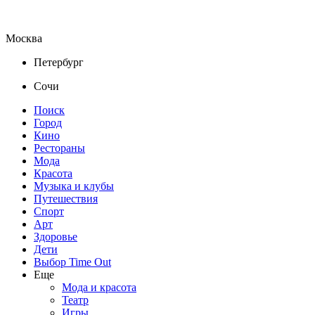
Москва
Петербург
Сочи
Поиск
Город
Кино
Рестораны
Мода
Красота
Музыка и клубы
Путешествия
Спорт
Арт
Здоровье
Дети
Выбор Time Out
Еще
Мода и красота
Театр
Игры