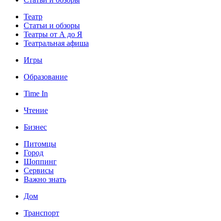
Театр
Статьи и обзоры
Театры от А до Я
Театральная афиша
Игры
Образование
Time In
Чтение
Бизнес
Питомцы
Город
Шоппинг
Сервисы
Важно знать
Дом
Транспорт