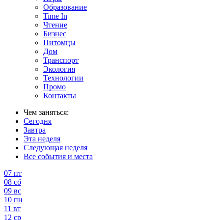
Образование
Time In
Чтение
Бизнес
Питомцы
Дом
Транспорт
Экология
Технологии
Промо
Контакты
Чем заняться:
Сегодня
Завтра
Эта неделя
Следующая неделя
Все события и места
07
пт
08
сб
09
вс
10
пн
11
вт
12
ср