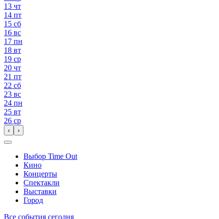
13
чт
14
пт
15
сб
16
вс
17
пн
18
вт
19
ср
20
чт
21
пт
22
сб
23
вс
24
пн
25
вт
26
ср
‹
›
Выбор Time Out
Кино
Концерты
Спектакли
Выставки
Город
Все события сегодня