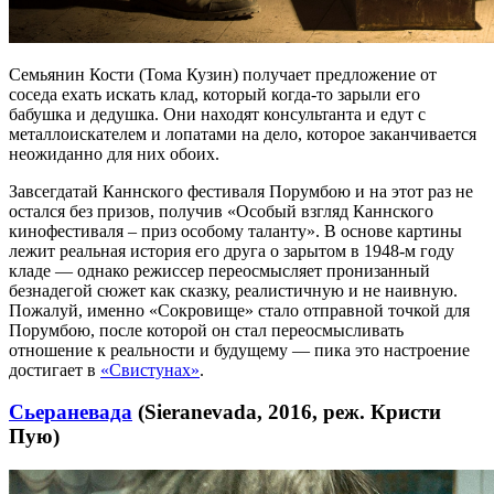
Семьянин Кости (Тома Кузин) получает предложение от
соседа ехать искать клад, который когда-то зарыли его
бабушка и дедушка. Они находят консультанта и едут с
металлоискателем и лопатами на дело, которое заканчивается
неожиданно для них обоих.
Завсегдатай Каннского фестиваля Порумбою и на этот раз не
остался без призов, получив «Особый взгляд Каннского
кинофестиваля – приз особому таланту». В основе картины
лежит реальная история его друга о зарытом в 1948-м году
кладе — однако режиссер переосмысляет пронизанный
безнадегой сюжет как сказку, реалистичную и не наивную.
Пожалуй, именно «Сокровище» стало отправной точкой для
Порумбою, после которой он стал переосмысливать
отношение к реальности и будущему — пика это настроение
достигает в
«Свистунах»
.
Сьераневада
(Sieranevada, 2016, реж. Кристи
Пую)