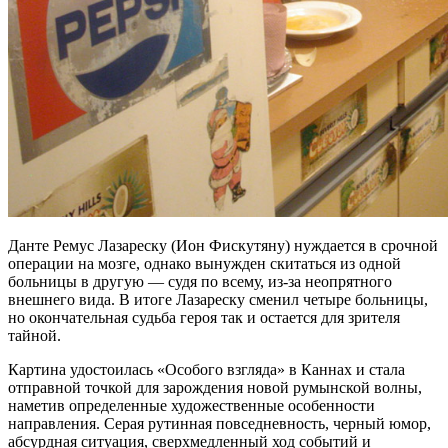
Данте Ремус Лазареску (Ион Фискутяну) нуждается в срочной
операции на мозге, однако вынужден скитаться из одной
больницы в другую — судя по всему, из-за неопрятного
внешнего вида. В итоге Лазареску сменил четыре больницы,
но окончательная судьба героя так и остается для зрителя
тайной.
Картина удостоилась «Особого взгляда» в Каннах и стала
отправной точкой для зарождения новой румынской волны,
наметив определенные художественные особенности
направления. Серая рутинная повседневность, черный юмор,
абсурдная ситуация, сверхмедленный ход событий и