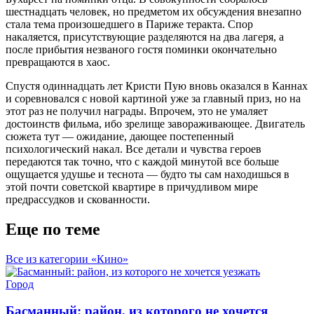
шестнадцать человек, но предметом их обсуждения внезапно
стала тема произошедшего в Париже теракта. Спор
накаляется, присутствующие разделяются на два лагеря, а
после прибытия незваного гостя поминки окончательно
превращаются в хаос.
Спустя одиннадцать лет Кристи Пую вновь оказался в Каннах
и соревновался с новой картиной уже за главный приз, но на
этот раз не получил награды. Впрочем, это не умаляет
достоинств фильма, ибо зрелище завораживающее. Двигатель
сюжета тут — ожидание, дающее постепенный
психологический накал. Все детали и чувства героев
передаются так точно, что с каждой минутой все больше
ощущается удушье и теснота — будто ты сам находишься в
этой почти советской квартире в причудливом мире
предрассудков и скованности.
Еще по теме
Все из категории «Кино»
Город
Басманный: район, из которого не хочется