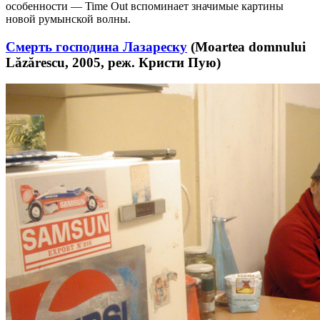
особенности — Time Out вспоминает значимые картины
новой румынской волны.
Смерть господина Лазареску
(Moartea domnului
Lăzărescu, 2005, реж. Кристи Пую)