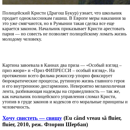
Полицейский Кристи (Драгош Букур) узнает, что школьник
продает одноклассникам гашиш. В Европе меры наказания за
это уже смягчаются, но в Румынии такая сделка все еще
карается законом. Начальник приказывает Кристи арестовать
парня — но совесть не позволяет полицейскому ломать жизнь
молодому человеку.
Картина завоевала в Каннах два приза — «Особый взгляд –
приз жюри» и «Приз ФИПРЕССИ – особый взгляд». На
протяжении всего фильма режиссер упорно фиксирует
бюрократические процессы, рутинную жизнь главного героя
и его внутреннюю дисгармонию. Невероятно меланхоличная
лента, разбивающая надежды на справедливость — так же,
как начальник полицейского управления сломал Кристи,
утопив в груде законов и кодексов его моральные принципы и
человечность.
Хочу свистеть — свищу
(Eu când vreau să fluier,
fluier, 2010, реж. Флорин Шербан)