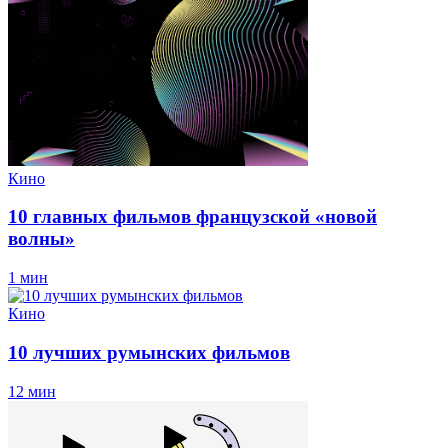
Кино
10 главных фильмов французской «новой
волны»
1 мин
Кино
10 лучших румынских фильмов
12 мин