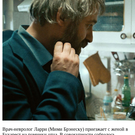
Врач-невролог Ларри (Мими Брэнеску) приезжает с женой в
Бухарест на поминки отца. В совокупности собралось