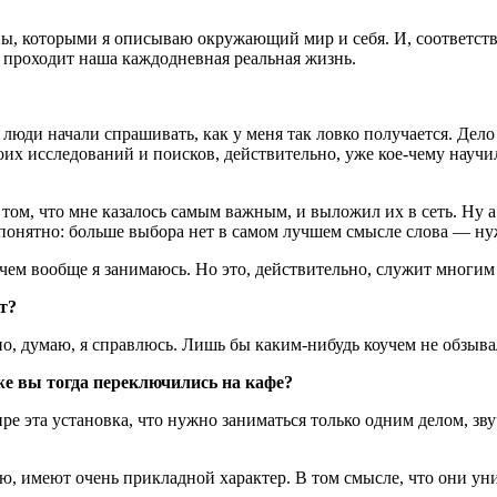
, которыми я описываю окружающий мир и себя. И, соответстве
и проходит наша каждодневная реальная жизнь.
о люди начали спрашивать, как у меня так ловко получается. Дел
своих исследований и поисков, действительно, уже кое-чему науч
том, что мне казалось самым важным, и выложил их в сеть. Ну а
о понятно: больше выбора нет в самом лучшем смысле слова — н
и чем вообще я занимаюсь. Но это, действительно, служит многим
т?
но, думаю, я справлюсь. Лишь бы каким-нибудь коучем не обзыва
 же вы тогда переключились на кафе?
мире эта установка, что нужно заниматься только одним делом, 
иваю, имеют очень прикладной характер. В том смысле, что они 