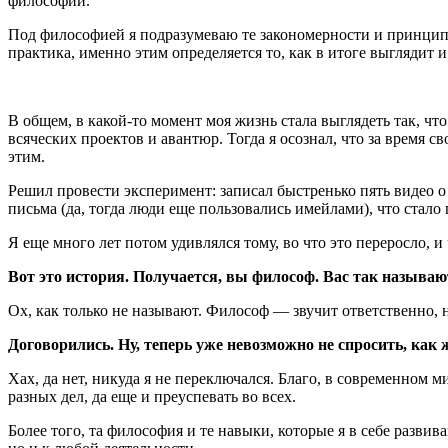
философии.
Под философией я подразумеваю те закономерности и принципы
практика, именно этим определяется то, как в итоге выглядит 
В общем, в какой-то момент моя жизнь стала выглядеть так, чт
всяческих проектов и авантюр. Тогда я осознал, что за время 
этим.
Решил провести эксперимент: записал быстренько пять видео о 
письма (да, тогда люди еще пользовались имейлами), что стал
Я еще много лет потом удивлялся тому, во что это переросло, 
Вот это история. Получается, вы философ. Вас так называю
Ох, как только не называют. Философ — звучит ответственно, 
Договорились. Ну, теперь уже невозможно не спросить, как
Хах, да нет, никуда я не переключался. Благо, в современном 
разных дел, да еще и преуспевать во всех.
Более того, та философия и те навыки, которые я в себе разв