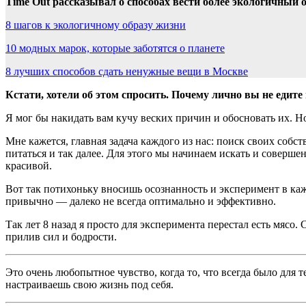
Time Out рассказывал о способах вести более экологичный 
8 шагов к экологичному образу жизни
10 модных марок, которые заботятся о планете
8 лучших способов сдать ненужные вещи в Москве
Кстати, хотели об этом спросить. Почему лично вы не едите
Я мог бы накидать вам кучу веских причин и обосновать их. Но
Мне кажется, главная задача каждого из нас: поиск своих собс
питаться и так далее. Для этого мы начинаем искать и соверше
красивой.
Вот так потихоньку вносишь осознанность и эксперимент в кажд
привычно — далеко не всегда оптимально и эффективно.
Так лет 8 назад я просто для эксперимента перестал есть мясо.
прилив сил и бодрости.
Это очень любопытное чувство, когда то, что всегда было для 
настраиваешь свою жизнь под себя.