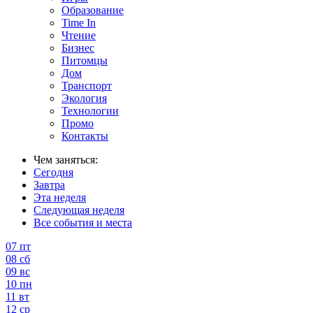
Образование
Time In
Чтение
Бизнес
Питомцы
Дом
Транспорт
Экология
Технологии
Промо
Контакты
Чем заняться:
Сегодня
Завтра
Эта неделя
Следующая неделя
Все события и места
07
пт
08
сб
09
вс
10
пн
11
вт
12
ср