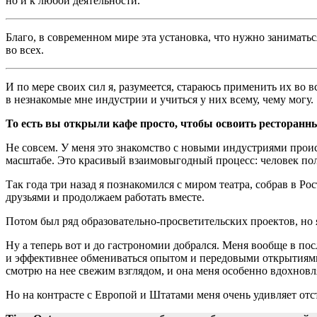
но и к любой деятельности.
Благо, в современном мире эта установка, что нужно занимать
во всех.
И по мере своих сил я, разумеется, стараюсь применить их во 
в незнакомые мне индустрии и учиться у них всему, чему могу.
То есть вы открыли кафе просто, чтобы освоить ресторанн
Не совсем. У меня это знакомство с новыми индустриями прои
масштабе. Это красивый взаимовыгодный процесс: человек полу
Так года три назад я познакомился с миром театра, собрав в 
друзьями и продолжаем работать вместе.
Потом был ряд образовательно-просветительских проектов, но 
Ну а теперь вот и до гастрономии добрался. Меня вообще в пос
и эффективнее обмениваться опытом и передовыми открытиями 
смотрю на нее свежим взглядом, и она меня особенно вдохновл
Но на контрасте с Европой и Штатами меня очень удивляет отст