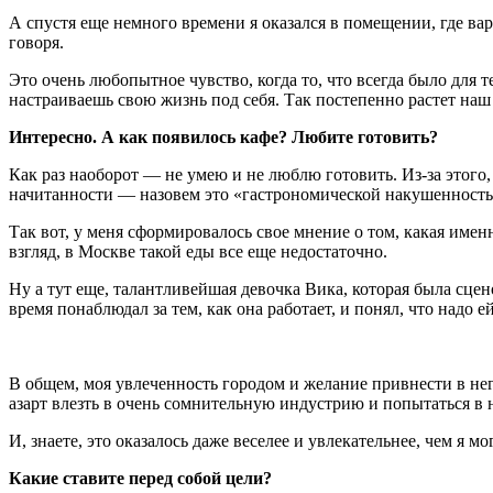
А спустя еще немного времени я оказался в помещении, где вар
говоря.
Это очень любопытное чувство, когда то, что всегда было для 
настраиваешь свою жизнь под себя. Так постепенно растет наш
Интересно. А как появилось кафе? Любите готовить?
Как раз наоборот — не умею и не люблю готовить. Из-за этого,
начитанности — назовем это «гастрономической накушенностью
Так вот, у меня сформировалось свое мнение о том, какая име
взгляд, в Москве такой еды все еще недостаточно.
Ну а тут еще, талантливейшая девочка Вика, которая была сце
время понаблюдал за тем, как она работает, и понял, что надо
В общем, моя увлеченность городом и желание привнести в не
азарт влезть в очень сомнительную индустрию и попытаться в 
И, знаете, это оказалось даже веселее и увлекательнее, чем я м
Какие ставите перед собой цели?