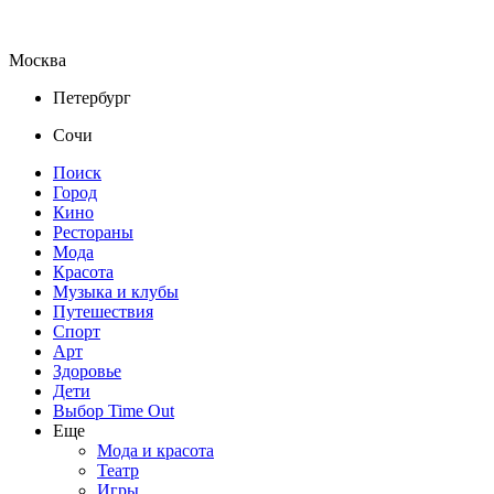
Москва
Петербург
Сочи
Поиск
Город
Кино
Рестораны
Мода
Красота
Музыка и клубы
Путешествия
Спорт
Арт
Здоровье
Дети
Выбор Time Out
Еще
Мода и красота
Театр
Игры