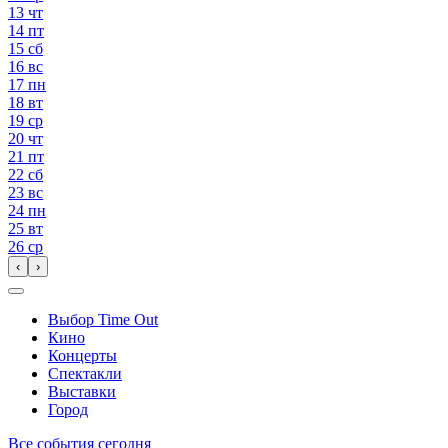
13
чт
14
пт
15
сб
16
вс
17
пн
18
вт
19
ср
20
чт
21
пт
22
сб
23
вс
24
пн
25
вт
26
ср
‹
›
Выбор Time Out
Кино
Концерты
Спектакли
Выставки
Город
Все события сегодня