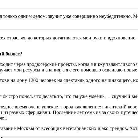
ся только одним делом, звучит уже совершенно неубедительно. М
всех отраслях, до которых дотягиваются мои руки и вдохновение
ый бизнес?
сходит через продюсерские проекты, когда я вижу талантливого 
чает мои ресурсы и знания, а я с его помощью осваиваю новые и
Ростове-на-дону 1200 человек на спектакль одного начинающего,
я быстро понял,
что делать то, что ты уже умеешь — скучный вы
леднее время очень увлекает город как явление: гигантский ково
из разных сфер жизни. Последние лет семь из-за своих путешес
яет.
авание Москвы от всеобщих вегетарианских и эко-трендов. Хотя з