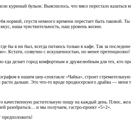
или куриный бульон. Выяснилось, что мясо перестало казаться м
тебя нормой, спустя немного времени перестает быть таковой. Ты
 вкус, наша чувствительность, наш уровень жизни.
 где бы я ни был, всегда питаюсь только в кафе. Так за последн
». Кстати, созвучно с искушенностью, но менее претенциозно!
нно еда делает город комфортным и дружелюбным для тех, кто пр
нографом в нашем шоу-спектакле «Чайка», строит стремительную
 ей расти дальше. Это что-то вроде продюсерского драйва — мен
го качественную растительную пищу на каждый день. Плюс, жел
ней разобраться… и мы получаем, гастро-проект «5+2».
ог предположить!