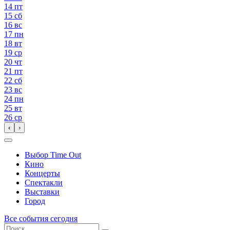
14
пт
15
сб
16
вс
17
пн
18
вт
19
ср
20
чт
21
пт
22
сб
23
вс
24
пн
25
вт
26
ср
‹
›
Выбор Time Out
Кино
Концерты
Спектакли
Выставки
Город
Все события сегодня