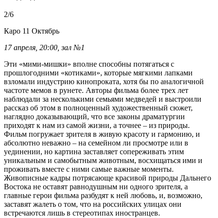
2/6
Каро 11 Октябрь
17 апреля, 20:00, зал №1
Эти «мими-мишки» вполне способны потягаться с
прошлогодними «котиками», которые мягкими лапками
взломали индустрию кинопроката, хотя бы по аналогичной
частоте мемов в рунете. Авторы фильма более трех лет
наблюдали за несколькими семьями медведей и выстроили
рассказ об этом в полноценный художественный сюжет,
наглядно доказывающий, что все законы драматургии
приходят к нам из самой жизни, а точнее – из природы.
Фильм погружает зрителя в живую красоту и гармонию, и
абсолютно неважно – на семейном ли просмотре или в
уединении, но картина заставляет сопереживать этим
уникальным и самобытным животным, восхищаться ими и
проживать вместе с ними самые важные моменты.
Живописные кадры потрясающе красивой природы Дальнего
Востока не оставят равнодушным ни одного зрителя, а
главные герои фильма разбудят к ней любовь, и, возможно,
заставят жалеть о том, что на российских улицах они
встречаются лишь в стереотипах иностранцев.