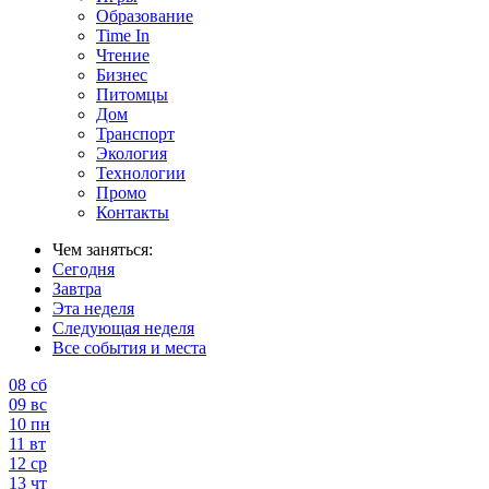
Образование
Time In
Чтение
Бизнес
Питомцы
Дом
Транспорт
Экология
Технологии
Промо
Контакты
Чем заняться:
Сегодня
Завтра
Эта неделя
Следующая неделя
Все события и места
08
сб
09
вс
10
пн
11
вт
12
ср
13
чт