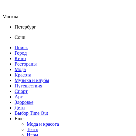
Москва
Петербург
Сочи
Поиск
Город
Кино
Рестораны
Мода
Красота
Музыка и клубы
Путешествия
Спорт
Арт
Здоровье
Дети
Выбор Time Out
Еще
Мода и красота
Театр
Игры