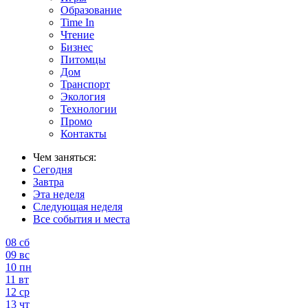
Образование
Time In
Чтение
Бизнес
Питомцы
Дом
Транспорт
Экология
Технологии
Промо
Контакты
Чем заняться:
Сегодня
Завтра
Эта неделя
Следующая неделя
Все события и места
08
сб
09
вс
10
пн
11
вт
12
ср
13
чт