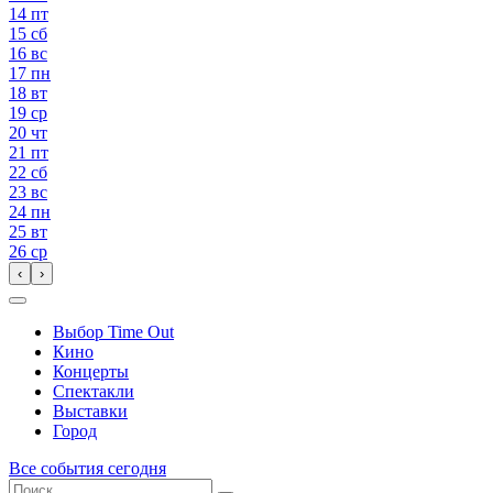
14
пт
15
сб
16
вс
17
пн
18
вт
19
ср
20
чт
21
пт
22
сб
23
вс
24
пн
25
вт
26
ср
‹
›
Выбор Time Out
Кино
Концерты
Спектакли
Выставки
Город
Все события сегодня