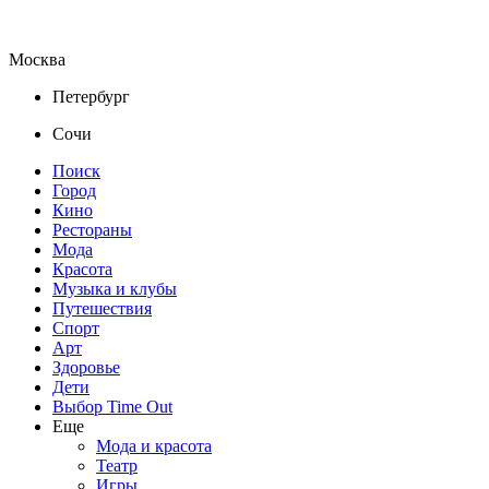
Москва
Петербург
Сочи
Поиск
Город
Кино
Рестораны
Мода
Красота
Музыка и клубы
Путешествия
Спорт
Арт
Здоровье
Дети
Выбор Time Out
Еще
Мода и красота
Театр
Игры