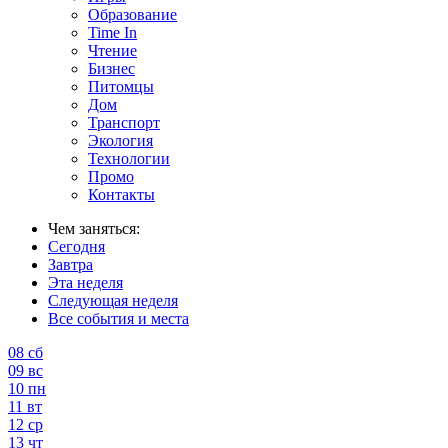
Образование
Time In
Чтение
Бизнес
Питомцы
Дом
Транспорт
Экология
Технологии
Промо
Контакты
Чем заняться:
Сегодня
Завтра
Эта неделя
Следующая неделя
Все события и места
08
сб
09
вс
10
пн
11
вт
12
ср
13
чт