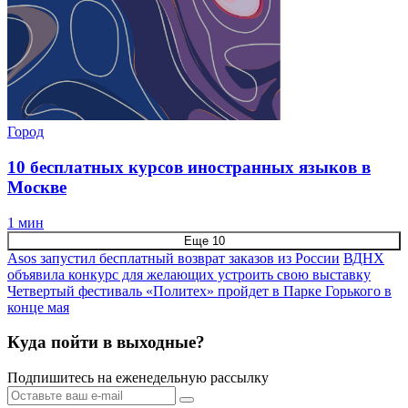
Город
10 бесплатных курсов иностранных языков в
Москве
1 мин
Еще 10
Asos запустил бесплатный возврат заказов из России
ВДНХ
объявила конкурс для желающих устроить свою выставку
Четвертый фестиваль «Политех» пройдет в Парке Горького в
конце мая
Куда пойти в выходные?
Подпишитесь на еженедельную рассылку