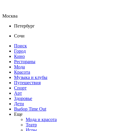
Москва
Петербург
Сочи
Поиск
Город
Кино
Рестораны
Мода
Красота
Музыка и клубы
Путешествия
Спорт
Арт
Здоровье
Дети
Выбор Time Out
Еще
Мода и красота
Театр
Игры