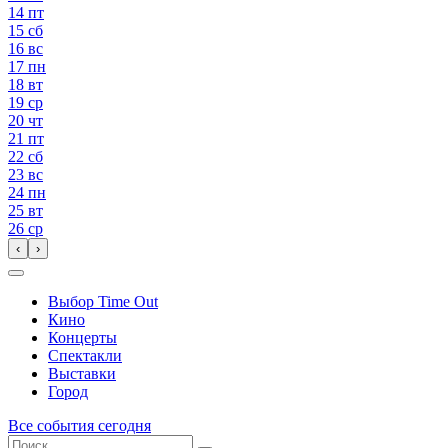
14
пт
15
сб
16
вс
17
пн
18
вт
19
ср
20
чт
21
пт
22
сб
23
вс
24
пн
25
вт
26
ср
‹
›
Выбор Time Out
Кино
Концерты
Спектакли
Выставки
Город
Все события сегодня