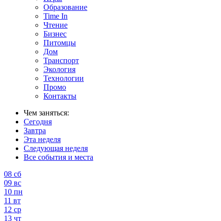
Образование
Time In
Чтение
Бизнес
Питомцы
Дом
Транспорт
Экология
Технологии
Промо
Контакты
Чем заняться:
Сегодня
Завтра
Эта неделя
Следующая неделя
Все события и места
08
сб
09
вс
10
пн
11
вт
12
ср
13
чт