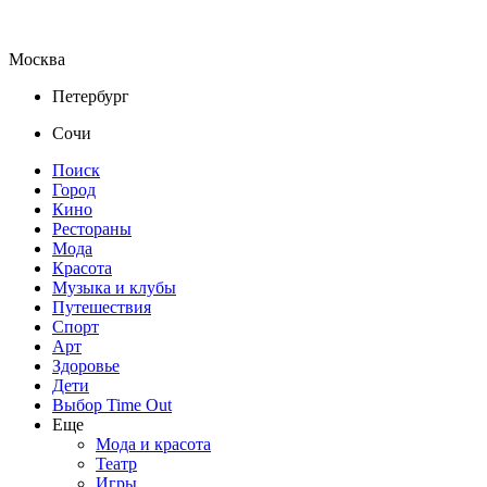
Москва
Петербург
Сочи
Поиск
Город
Кино
Рестораны
Мода
Красота
Музыка и клубы
Путешествия
Спорт
Арт
Здоровье
Дети
Выбор Time Out
Еще
Мода и красота
Театр
Игры