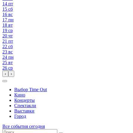
14
пт
15
сб
16
вс
17
пн
18
вт
19
ср
20
чт
21
пт
22
сб
23
вс
24
пн
25
вт
26
ср
‹
›
Выбор Time Out
Кино
Концерты
Спектакли
Выставки
Город
Все события сегодня