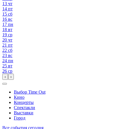
13
чт
14
пт
15
сб
16
вс
17
пн
18
вт
19
ср
20
чт
21
пт
22
сб
23
вс
24
пн
25
вт
26
ср
‹
›
Выбор Time Out
Кино
Концерты
Спектакли
Выставки
Город
Все события сегодня