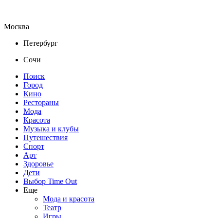
Москва
Петербург
Сочи
Поиск
Город
Кино
Рестораны
Мода
Красота
Музыка и клубы
Путешествия
Спорт
Арт
Здоровье
Дети
Выбор Time Out
Еще
Мода и красота
Театр
Игры