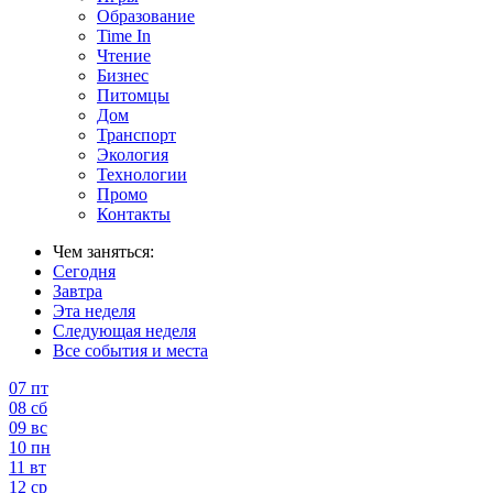
Образование
Time In
Чтение
Бизнес
Питомцы
Дом
Транспорт
Экология
Технологии
Промо
Контакты
Чем заняться:
Сегодня
Завтра
Эта неделя
Следующая неделя
Все события и места
07
пт
08
сб
09
вс
10
пн
11
вт
12
ср