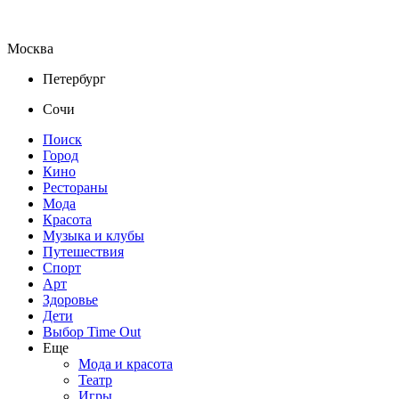
Москва
Петербург
Сочи
Поиск
Город
Кино
Рестораны
Мода
Красота
Музыка и клубы
Путешествия
Спорт
Арт
Здоровье
Дети
Выбор Time Out
Еще
Мода и красота
Театр
Игры