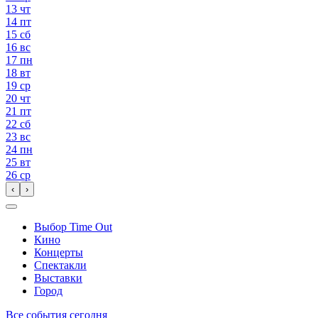
13
чт
14
пт
15
сб
16
вс
17
пн
18
вт
19
ср
20
чт
21
пт
22
сб
23
вс
24
пн
25
вт
26
ср
‹
›
Выбор Time Out
Кино
Концерты
Спектакли
Выставки
Город
Все события сегодня