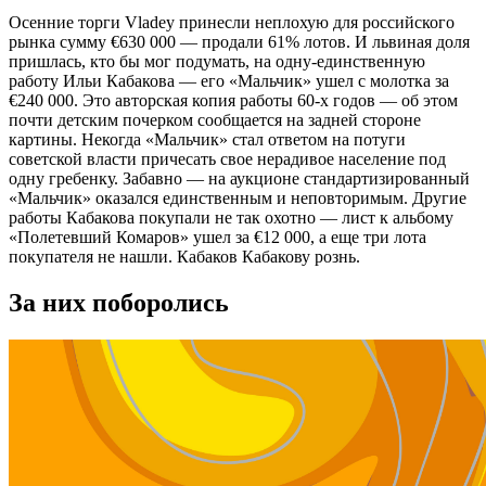
Осенние торги Vladey принесли неплохую для российского
рынка сумму €630 000 — продали 61% лотов. И львиная доля
пришлась, кто бы мог подумать, на одну-единственную
работу Ильи Кабакова — его «Мальчик» ушел с молотка за
€240 000. Это авторская копия работы 60-х годов — об этом
почти детским почерком сообщается на задней стороне
картины. Некогда «Мальчик» стал ответом на потуги
советской власти причесать свое нерадивое население под
одну гребенку. Забавно — на аукционе стандартизированный
«Мальчик» оказался единственным и неповторимым. Другие
работы Кабакова покупали не так охотно — лист к альбому
«Полетевший Комаров» ушел за €12 000, а еще три лота
покупателя не нашли. Кабаков Кабакову рознь.
За них поборолись