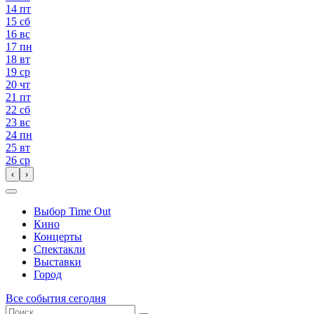
14
пт
15
сб
16
вс
17
пн
18
вт
19
ср
20
чт
21
пт
22
сб
23
вс
24
пн
25
вт
26
ср
‹
›
Выбор Time Out
Кино
Концерты
Спектакли
Выставки
Город
Все события сегодня