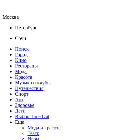
Москва
Петербург
Сочи
Поиск
Город
Кино
Рестораны
Мода
Красота
Музыка и клубы
Путешествия
Спорт
Арт
Здоровье
Дети
Выбор Time Out
Еще
Мода и красота
Театр
Игры