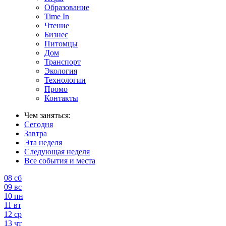
Образование
Time In
Чтение
Бизнес
Питомцы
Дом
Транспорт
Экология
Технологии
Промо
Контакты
Чем заняться:
Сегодня
Завтра
Эта неделя
Следующая неделя
Все события и места
08
сб
09
вс
10
пн
11
вт
12
ср
13
чт