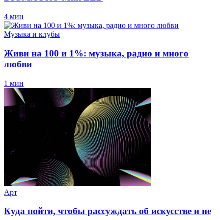
4 мин
Музыка и клубы
Живи на 100 и 1%: музыка, радио и много
любви
1 мин
Арт
Куда пойти, чтобы рассуждать об искусстве и не