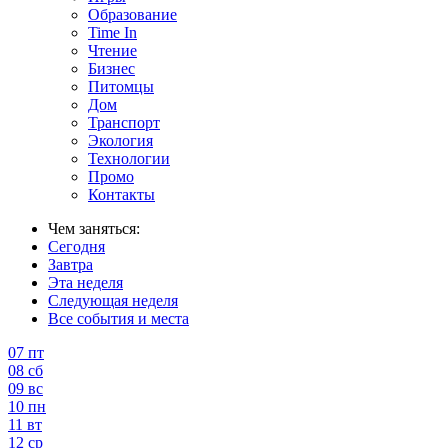
Образование
Time In
Чтение
Бизнес
Питомцы
Дом
Транспорт
Экология
Технологии
Промо
Контакты
Чем заняться:
Сегодня
Завтра
Эта неделя
Следующая неделя
Все события и места
07
пт
08
сб
09
вс
10
пн
11
вт
12
ср