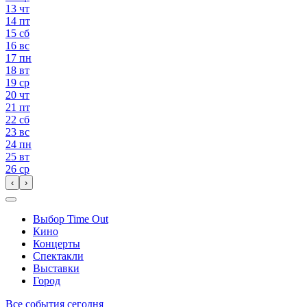
13
чт
14
пт
15
сб
16
вс
17
пн
18
вт
19
ср
20
чт
21
пт
22
сб
23
вс
24
пн
25
вт
26
ср
‹
›
Выбор Time Out
Кино
Концерты
Спектакли
Выставки
Город
Все события сегодня