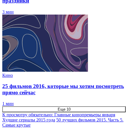
праздники
3 мин
Кино
25 фильмов 2016, которые мы хотим посмотреть
прямо сейчас
1 мин
Еще 10
К просмотру обязательно: Главные кинопремьеры января
Худшие сериалы 2015 года
50 лучших фильмов 2015. Часть 5.
Самые крутые