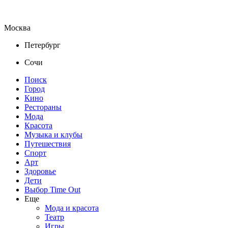
Москва
Петербург
Сочи
Поиск
Город
Кино
Рестораны
Мода
Красота
Музыка и клубы
Путешествия
Спорт
Арт
Здоровье
Дети
Выбор Time Out
Еще
Мода и красота
Театр
Игры