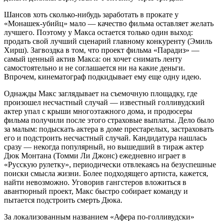
Шансов хоть сколько-нибудь заработать в прокате у
«Монашек-убийц» мало — качество фильма оставляет желать
лучшего. Поэтому у Макса остается только один выход:
продать свой лучший сценарий главному конкуренту (Эмиль
Хирш). Загвоздка в том, что проект фильма «Парадиз» —
самый ценный актив Макса: он хочет снимать ленту
самостоятельно и не соглашается ни на какие деньги.
Впрочем, кинематограф подкидывает ему еще одну идею.
Однажды Макс заглядывает на съемочную площадку, где
произошел несчастный случай — известный голливудский
актер упал с крыши многоэтажного дома, и продюсеры
фильма получили после этого страховые выплаты. Дело было
за малым: подыскать актера в доме престарелых, застраховать
его и подстроить несчастный случай. Кандидатура нашлась
сразу — некогда популярный, но вышедший в тираж актер
Дюк Монтана (Томми Ли Джонс) ежедневно играет в
«Русскую рулетку», периодически отвлекаясь на безуспешные
поиски смысла жизни. Более подходящего артиста, кажется,
найти невозможно. Уговорив гангстеров вложиться в
авантюрный проект, Макс быстро собирает команду и
пытается подстроить смерть Дюка.
За локализованным названием «Афера по-голливудски»