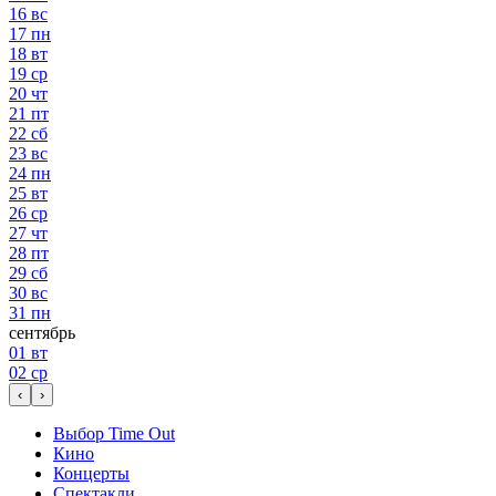
16
вс
17
пн
18
вт
19
ср
20
чт
21
пт
22
сб
23
вс
24
пн
25
вт
26
ср
27
чт
28
пт
29
сб
30
вс
31
пн
сентябрь
01
вт
02
ср
‹
›
Выбор Time Out
Кино
Концерты
Спектакли