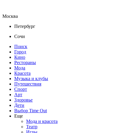
Москва
Петербург
Сочи
Поиск
Город
Кино
Рестораны
Мода
Красота
Музыка и клубы
Путешествия
Спорт
Арт
Здоровье
Дети
Выбор Time Out
Еще
Мода и красота
Театр
Игры