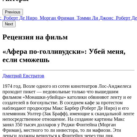
Previous
с
Роберт Де Ниро
Морган Фриман
Томми Ли Джонс
Роберт Д
Next
Рецензия на фильм
«Афера по-голливудски»: Убей меня,
если сможешь
Дмитрий Евстратов
1974 год. Возле одного из сотен кинотеатров Лос-Анджелеса
проходит пикет — недовольные только что вышедшим
фильмом «Монашки-убийцы» католики обвиняют ленту и ее
создателей в богохульстве. В соседнем кафе за протестом
наблюдают продюсеры Макс Барбер (Роберт Де Ниро) и его
племянник Уолтер (Зак Брафф), имеющие к скандальной ленте
непосредственное отношение. На создание картины Макс
занял 350 тысяч долларов у Реджи Фонтейна (Морган
Фриман), местного то ли инвестора, то ли мафиози. Эти
деньги должны вернуться к Фонтейну через три дня.