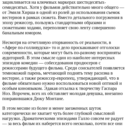
зацикливается на ключевых маркерах шестидесятых-
семидесятых. Хотя у фильмов действительно много общего —
от Эмиля Хирша в одной из ролей до использования съемок
вестернов в рамках сюжета. Вместо детального погружения в
эпоху режиссер, пользуясь стандартными образами и
сюжетными ходами, переполняет свою ленту совершенно
банальным юмором.
Несмотря на отчетливую оторванность от реальности, в
«Афере по-голливудски» то и дело проскакивают отголоски
современности, которые могут быть по-разному восприняты
аудиторией. В этом смысле один из наиболее интересных
эпизодов комедии — собеседования продюсеров с
режиссерами будущего фильма. Среди соискателей появляется
темнокожий парень, мечтающий поднять тему расизма в
вестерне, а также режиссер-европеец, утверждающий, что в
фильме обязательно нужно воспользоваться новой оптикой и
особым киноязыком. Эдакая отсылка к творчеству Гаспара
Ноэ. Впрочем, всех их обставляет молодая девушка, внезапно
понравившаяся Дюку Монтане.
В этом месиве из более и менее заезженных шуток
категорически не хватает чуть более глубокой смысловой
нагрузки. Драматическими эпизодами Галло совсем не радует
— за весь фильм их наберется всего несколько, почти все они