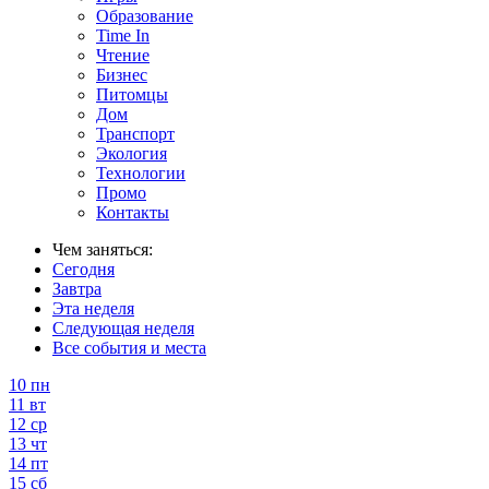
Образование
Time In
Чтение
Бизнес
Питомцы
Дом
Транспорт
Экология
Технологии
Промо
Контакты
Чем заняться:
Сегодня
Завтра
Эта неделя
Следующая неделя
Все события и места
10
пн
11
вт
12
ср
13
чт
14
пт
15
сб