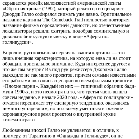
скрывается ремейк малоизвестной американской ленты
«Обратная тропа» (1982), который режиссер и сценарист
Джордж Галло собирался снимать уже давно. Оригинальное
название картины The Comeback Trail полностью повторяет
название фильма сорокалетней давности, но отечественные
локализаторы решили схитрить, подобрав сомнительную и
довольно безвкусную вывеску в виде «Аферы по-
голливудски».
Впрочем, русскоязычная версия названия картины — это
лишь внешняя характеристика, на которую едва ли на стоит
обращать пристальное внимание. Куда интереснее другое: а
что же там внутри? Из-под рук режиссера Джорджа Галло
выходило не так много проектов, причем самыми известными
его работами оказались сценарии ко всем фильмам трилогии
«Плохие парни». Каждый из них — типичный образчик бади-
муви 1990-х, и это несмотря на то, что третья часть вышла
совсем недавно, в начале 2020 года. «Афера по-голливудски»
отчасти перенимает эту сценарную тенденцию, оказываясь
немного устаревшим, но по-своему уместным в тяжелое
коронавирусное время проектом о внутренней кухне
кинематографа.
Любованием эпохой Галло не увлекается: в отличие, к
примеру, от Тарантино в «Однажды в Голливуде», он не