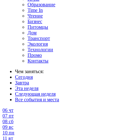
Образование
Time In
Чтение
Бизнес
Питомцы
Дом
Транспорт
Экология
Технологии
Промо
Контакты
Чем заняться:
Сегодня
Завтра
Эта неделя
Следующая неделя
Все события и места
06
чт
07
пт
08
сб
09
вс
10
пн
11
вт