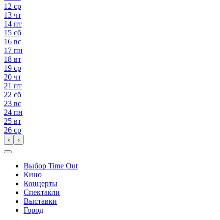
12
ср
13
чт
14
пт
15
сб
16
вс
17
пн
18
вт
19
ср
20
чт
21
пт
22
сб
23
вс
24
пн
25
вт
26
ср
‹
›
Выбор Time Out
Кино
Концерты
Спектакли
Выставки
Город