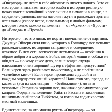
«Оверлорд» не несет в себе абсолютно ничего нового. Зато он
мастерски вписывает историю зомби в историю реальную,
показывает высочайший класс экшена в начале и в конце, а в
середине с удовольствием нагоняет жути и развлекает зрителя
отсылками (скорее всего, невольными) к любым фильмам,
которые только можно вспомнить — от «Чужих» и «Ярости»
до «Взвода» и «Прочь!».
Интересно, что это никак не портит впечатление от картины.
Джулиус Эйвери снял кино, которого в Голливуде все меньше:
развлекательное, но хорошо сыгранное и совершенно
отвязное. В нем есть логические нестыковки — особенно в
образе доброго и хорошего Бойса, который мыши и собаки не
обидит — но кому какое дело, если высадка отряда
напоминает очень хороший шутер с эффектом присутствия?
Если череп здесь разбивают по-честному, а не с рейтингом
«семейное кино»? Если герои прописаны с душой и за
каждым ощущается явный характер? Нацистов это, правда, не
касается (вся их мотивация — «безбожники»), но зато
условные «Ревущие» хороши все, начиная с упомянутого уже
капрала Форда в исполнении Уайатта Рассела и заканчивая
циничным снайпером Тиббетом, за которым ходит хвостом
местный мальчишка.
Единственное, за что можно ругать «Оверлорд» — он