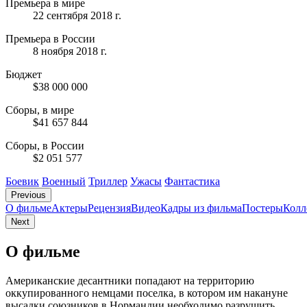
Премьера в мире
22 сентября 2018 г.
Премьера в России
8 ноября 2018 г.
Бюджет
$38 000 000
Сборы, в мире
$41 657 844
Сборы, в России
$2 051 577
Боевик
Военный
Триллер
Ужасы
Фантастика
Previous
О фильме
Актеры
Рецензия
Видео
Кадры из фильмa
Постеры
Колл
Next
О фильме
Американские десантники попадают на территорию
оккупированного немцами поселка, в котором им накануне
высадки союзников в Нормандии необходимо разрушить