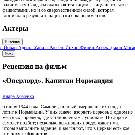
радиомачту. Солдаты оказываются лицом к лицу не только с
фашистамии, но и со сверхъественной силой, которая
возникла в результате нацистских экспериментов.
Актеры
Previous
о
Йован Адепо
Уайатт Рассел
Йохан Филип Асбек
Джон Мага
Next
Рецензия на фильм
«Оверлорд». Капитан Нормандия
Клара Хоменко
6 июня 1944 года. Самолет, полный американских солдат,
летит к Нормандии. У них задача: взорвать церковь в одном из
местных городков, где установлены «глушилки». По дороге
самолет подбит; несколько выживших продолжают путь,
чтобы выполнить задание, и выясняют, что в церкви есть кое-
что похуже фашистов.