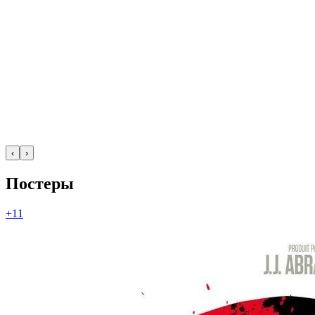
‹
›
Постеры
+11