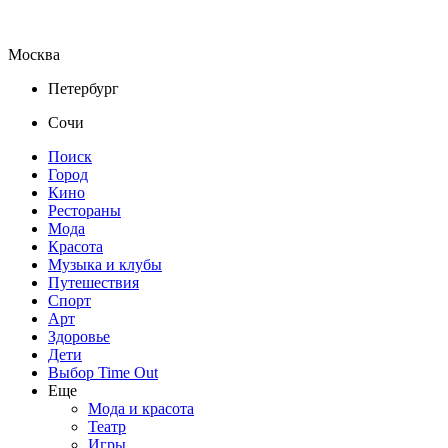
Москва
Петербург
Сочи
Поиск
Город
Кино
Рестораны
Мода
Красота
Музыка и клубы
Путешествия
Спорт
Арт
Здоровье
Дети
Выбор Time Out
Еще
Мода и красота
Театр
Игры