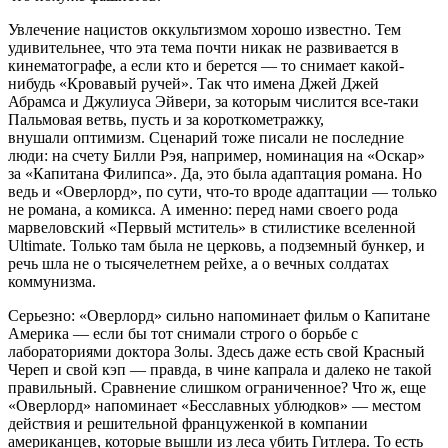
Увлечение нацистов оккультизмом хорошо известно. Тем
удивительнее, что эта тема почти никак не развивается в
кинематографе, а если кто и берется — то снимает какой-
нибудь «Кровавый ручей». Так что имена Джей Джей
Абрамса и Джулиуса Эйвери, за которым числится все-таки
Пальмовая ветвь, пусть и за короткометражку,
внушали оптимизм. Сценарий тоже писали не последние
люди: на счету Билли Рэя, например, номинация на «Оскар»
за «Капитана Филипса». Да, это была адаптация романа. Но
ведь и «Оверлорд», по сути, что-то вроде адаптации — только
не романа, а комикса. А именно: перед нами своего рода
марвеловский «Первый мститель» в стилистике вселенной
Ultimate. Только там была не церковь, а подземный бункер, и
речь шла не о тысячелетнем рейхе, а о вечных солдатах
коммунизма.
Серьезно: «Оверлорд» сильно напоминает фильм о Капитане
Америка — если бы тот снимали строго о борьбе с
лабораториями доктора Золы. Здесь даже есть свой Красный
Череп и свой кэп — правда, в чине капрала и далеко не такой
правильный. Сравнение слишком ограниченное? Что ж, еще
«Оверлорд» напоминает «Бесславных ублюдков» — местом
действия и решительной француженкой в компании
американцев, которые вышли из леса убить Гитлера. То есть