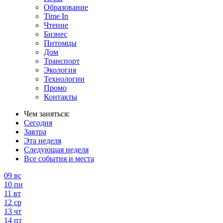
Образование
Time In
Чтение
Бизнес
Питомцы
Дом
Транспорт
Экология
Технологии
Промо
Контакты
Чем заняться:
Сегодня
Завтра
Эта неделя
Следующая неделя
Все события и места
09
вс
10
пн
11
вт
12
ср
13
чт
14
пт