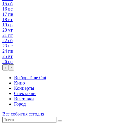
15
сб
16
вс
17
пн
18
вт
19
ср
20
чт
21
пт
22
сб
23
вс
24
пн
25
вт
26
ср
‹
›
Выбор Time Out
Кино
Концерты
Спектакли
Выставки
Город
Все события сегодня