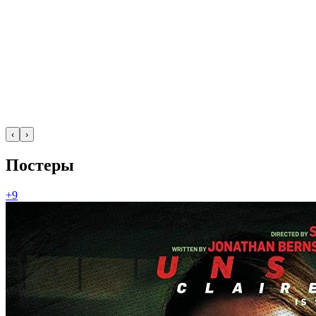
‹
›
Постеры
+9