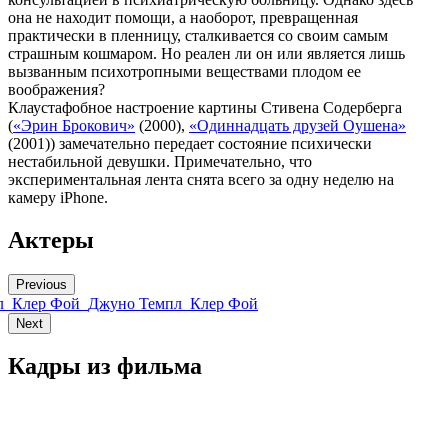
она не находит помощи, а наоборот, превращенная
практически в пленницу, сталкивается со своим самым
страшным кошмаром. Но реален ли он или является лишь
вызванным психотропными веществами плодом ее
воображения?
Клаустафобное настроение картины Стивена Содерберга
(
«Эрин Брокович»
(2000),
«Одиннадцать друзей Оушена»
(2001)) замечательно передает состояние психически
нестабильной девушки. Примечательно, что
экспериментальная лента снята всего за одну неделю на
камеру iPhone.
Актеры
Previous
л
Клер Фой
Джуно Темпл
Клер Фой
Next
Кадры из фильмa