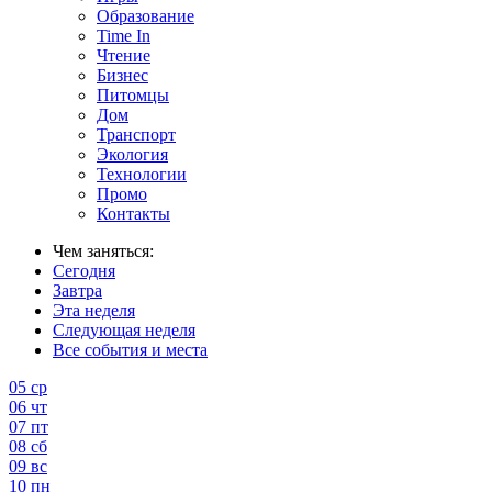
Образование
Time In
Чтение
Бизнес
Питомцы
Дом
Транспорт
Экология
Технологии
Промо
Контакты
Чем заняться:
Сегодня
Завтра
Эта неделя
Следующая неделя
Все события и места
05
ср
06
чт
07
пт
08
сб
09
вс
10
пн