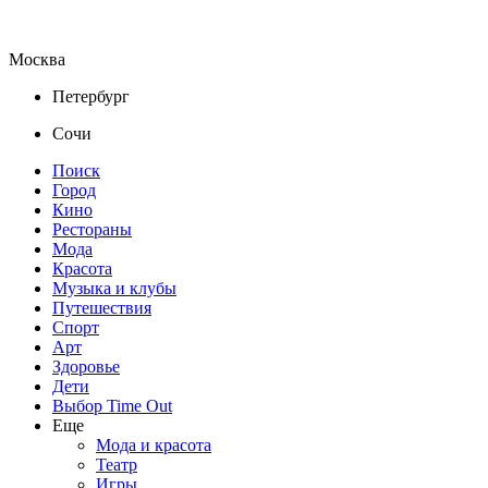
Москва
Петербург
Сочи
Поиск
Город
Кино
Рестораны
Мода
Красота
Музыка и клубы
Путешествия
Спорт
Арт
Здоровье
Дети
Выбор Time Out
Еще
Мода и красота
Театр
Игры