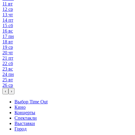
11
вт
12
ср
13
чт
14
пт
15
сб
16
вс
17
пн
18
вт
19
ср
20
чт
21
пт
22
сб
23
вс
24
пн
25
вт
26
ср
‹
›
Выбор Time Out
Кино
Концерты
Спектакли
Выставки
Город