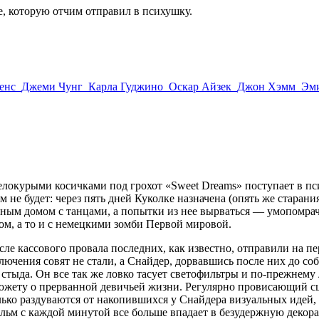
е, которую отчим отправил в психушку.
енс
Джеми Чунг
Карла Гуджино
Оскар Айзек
Джон Хэмм
Эми
белокурыми косичками под грохот «Sweet Dreams» поступает в п
 не будет: через пять дней Куколке назначена (опять же старан
ым домом с танцами, а попытки из нее вырваться — умопомрач
ом, а то и с немецкими зомби Первой мировой.
осле кассового провала последних, как известно, отправили н
ения совят не стали, а Снайдер, дорвавшись после них до собс
 стыда. Он все так же ловко тасует светофильтры и по-прежнему
 сюжету о прерванной девичьей жизни. Регулярно провисающий с
только раздуваются от накопившихся у Снайдера визуальных идей
м с каждой минутой все больше впадает в безудержную декора