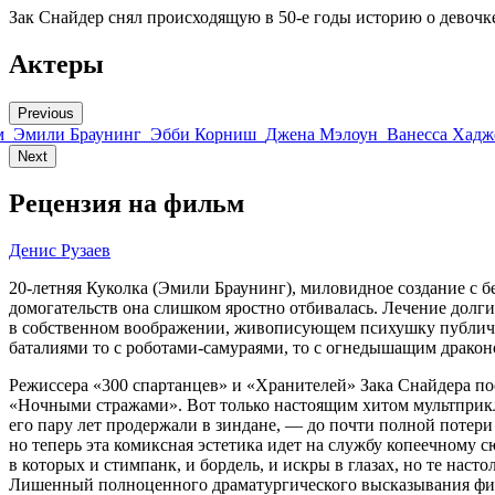
Зак Снайдер снял происходящую в 50-е годы историю о девочк
Актеры
Previous
м
Эмили Браунинг
Эбби Корниш
Джена Мэлоун
Ванесса Хадж
Next
Рецензия на фильм
Денис Рузаев
20-летняя Куколка (Эмили Браунинг), миловидное создание с 
домогательств она слишком яростно отбивалась. Лечение долгим
в собственном воображении, живописующем психушку публичн
баталиями то с роботами-самураями, то с огнедышащим дракон
Режиссера «300 спартанцев» и «Хранителей» Зака Снайдера п
«Ночными стражами». Вот только настоящим хитом мультприключ
его пару лет продержали в зиндане, — до почти полной потери
но теперь эта комиксная эстетика идет на службу копеечному
в которых и стимпанк, и бордель, и искры в глазах, но те нас
Лишенный полноценного драматургического высказывания филь