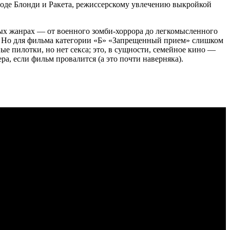
вроде Блонди и Ракета, режиссерскому увлечению выкройкой
ных жанрах — от военного зомби-хоррора до легкомысленного
ет. Но для фильма категории «Б» «Запрещенный прием» слишком
ые пилотки, но нет секса; это, в сущности, семейное кино —
ра, если фильм провалится (а это почти наверняка).