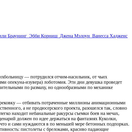
ли Браунинг
Эбби Корниш
Джена Мэлоун
Ванесса Хадженс
сихбольницу — потрудился отчим-насильник, от чьих
иями опекуна-изувера) лоботомия. Эти дни девушка проведет
ительными по размаху, но однообразными по механике
а перековку — отбивать потраченные миллионы анимационными
твенного, а не продюсерского проекта, разошелся так, словно
 легко находит небанальные ракурсы съемки боев на мечах,
ценарий должен по идее держаться на фантазиях Куколки,
, что и сами нуждаются в по меньшей мере бетонных подпорках.
тивность: пистолеты с брелоками, красиво падающие