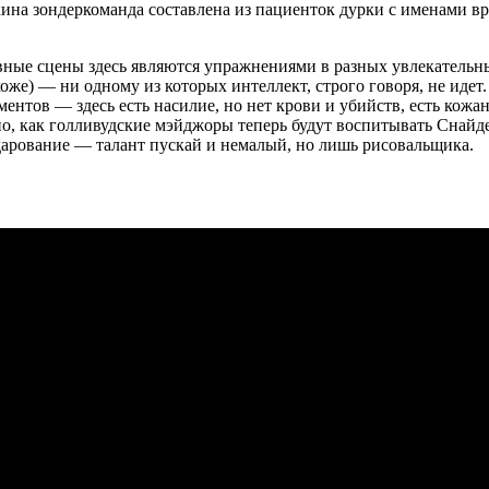
лкина зондеркоманда составлена из пациенток дурки с именами 
авные сцены здесь являются упражнениями в разных увлекатель
 коже) — ни одному из которых интеллект, строго говоря, не ид
нтов — здесь есть насилие, но нет крови и убийств, есть кожан
но, как голливудские мэйджоры теперь будут воспитывать Снайде
 дарование — талант пускай и немалый, но лишь рисовальщика.