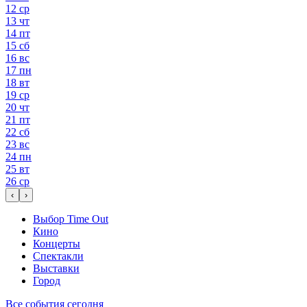
12
ср
13
чт
14
пт
15
сб
16
вс
17
пн
18
вт
19
ср
20
чт
21
пт
22
сб
23
вс
24
пн
25
вт
26
ср
‹
›
Выбор Time Out
Кино
Концерты
Спектакли
Выставки
Город
Все события сегодня