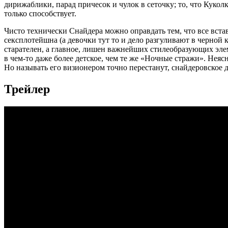
дирижаблики, парад причесок и чулок в сеточку; то, что Куко
только способствует.
Чисто технически Снайдера можно оправдать тем, что все вст
сексплотейшна (а девочки тут то и дело разгуливают в черной
старателен, а главное, лишен важнейших стилеобразующих элеме
в чем-то даже более детское, чем те же «Ночные стражи». Неяс
Но называть его визионером точно перестанут, снайдеровское
Трейлер