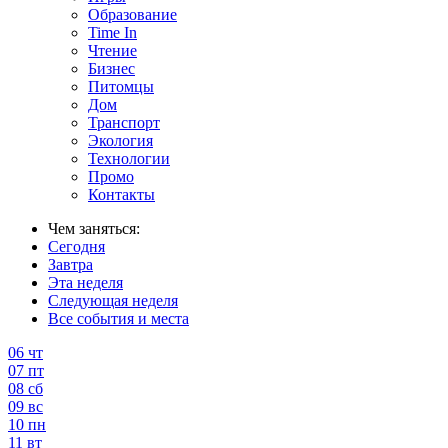
Образование
Time In
Чтение
Бизнес
Питомцы
Дом
Транспорт
Экология
Технологии
Промо
Контакты
Чем заняться:
Сегодня
Завтра
Эта неделя
Следующая неделя
Все события и места
06
чт
07
пт
08
сб
09
вс
10
пн
11
вт