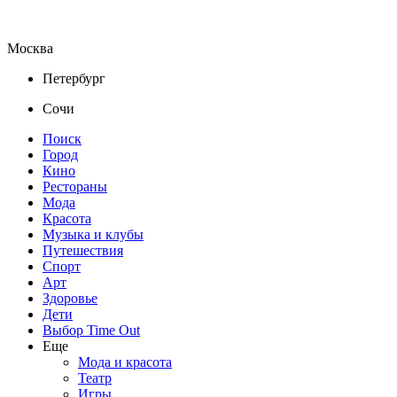
Москва
Петербург
Сочи
Поиск
Город
Кино
Рестораны
Мода
Красота
Музыка и клубы
Путешествия
Спорт
Арт
Здоровье
Дети
Выбор Time Out
Еще
Мода и красота
Театр
Игры