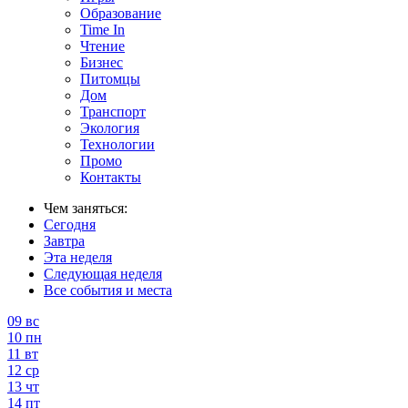
Образование
Time In
Чтение
Бизнес
Питомцы
Дом
Транспорт
Экология
Технологии
Промо
Контакты
Чем заняться:
Сегодня
Завтра
Эта неделя
Следующая неделя
Все события и места
09
вс
10
пн
11
вт
12
ср
13
чт
14
пт