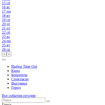
15
сб
16
вс
17
пн
18
вт
19
ср
20
чт
21
пт
22
сб
23
вс
24
пн
25
вт
26
ср
‹
›
Выбор Time Out
Кино
Концерты
Спектакли
Выставки
Город
Все события сегодня
Город