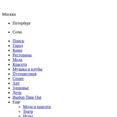
Москва
Петербург
Сочи
Поиск
Город
Кино
Рестораны
Мода
Красота
Музыка и клубы
Путешествия
Спорт
Арт
Здоровье
Дети
Выбор Time Out
Еще
Мода и красота
Театр
Игры