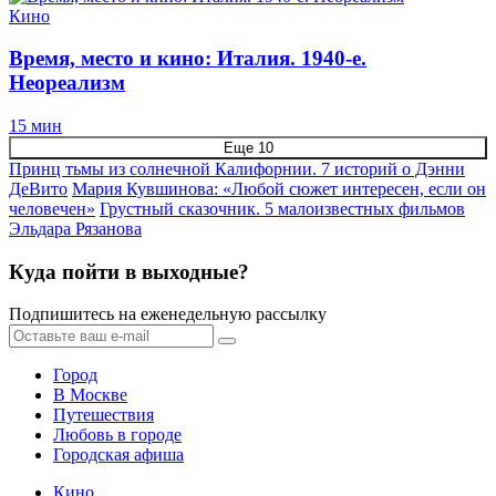
Кино
Время, место и кино: Италия. 1940-е.
Неореализм
15 мин
Еще 10
Принц тьмы из солнечной Калифорнии. 7 историй о Дэнни
ДеВито
Мария Кувшинова: «Любой сюжет интересен, если он
человечен»
Грустный сказочник. 5 малоизвестных фильмов
Эльдара Рязанова
Куда пойти в выходные?
Подпишитесь на еженедельную рассылку
Город
В Москве
Путешествия
Любовь в городе
Городская афиша
Кино