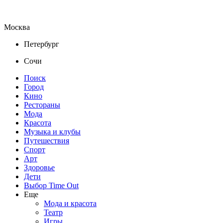
Москва
Петербург
Сочи
Поиск
Город
Кино
Рестораны
Мода
Красота
Музыка и клубы
Путешествия
Спорт
Арт
Здоровье
Дети
Выбор Time Out
Еще
Мода и красота
Театр
Игры