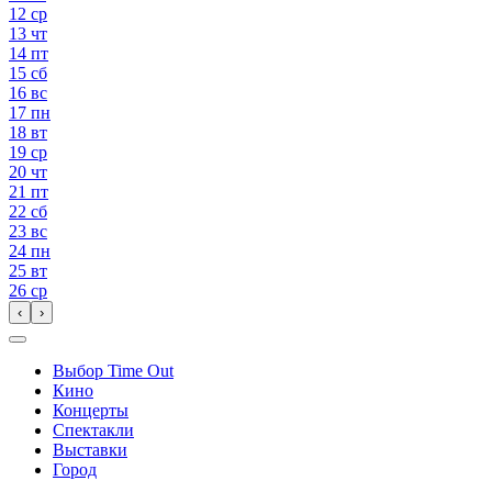
12
ср
13
чт
14
пт
15
сб
16
вс
17
пн
18
вт
19
ср
20
чт
21
пт
22
сб
23
вс
24
пн
25
вт
26
ср
‹
›
Выбор Time Out
Кино
Концерты
Спектакли
Выставки
Город