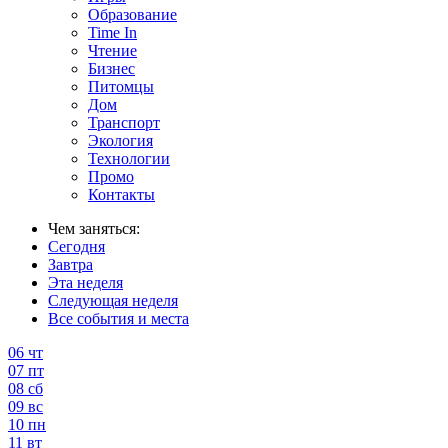
Образование
Time In
Чтение
Бизнес
Питомцы
Дом
Транспорт
Экология
Технологии
Промо
Контакты
Чем заняться:
Сегодня
Завтра
Эта неделя
Следующая неделя
Все события и места
06
чт
07
пт
08
сб
09
вс
10
пн
11
вт