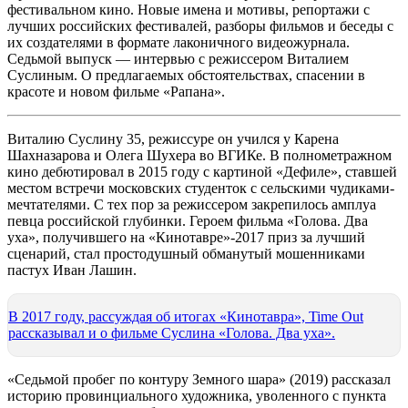
фестивальном кино. Новые имена и мотивы, репортажи с
лучших российских фестивалей, разборы фильмов и беседы с
их создателями в формате лаконичного видеожурнала.
Седьмой выпуск — интервью с режиссером Виталием
Суслиным. О предлагаемых обстоятельствах, спасении в
красоте и новом фильме «Рапана».
Виталию Суслину 35, режиссуре он учился у Карена
Шахназарова и Олега Шухера во ВГИКе. В полнометражном
кино дебютировал в 2015 году с картиной «Дефиле», ставшей
местом встречи московских студенток с сельскими чудиками-
мечтателями. С тех пор за режиссером закрепилось амплуа
певца российской глубинки. Героем фильма «Голова. Два
уха», получившего на «Кинотавре»-2017 приз за лучший
сценарий, стал простодушный обманутый мошенниками
пастух Иван Лашин.
В 2017 году, рассуждая об итогах «Кинотавра», Time Out
рассказывал и о фильме Суслина «Голова. Два уха».
«Седьмой пробег по контуру Земного шара» (2019) рассказал
историю провинциального художника, уволенного с пункта