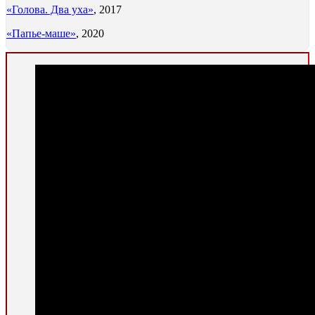
«Голова. Два уха»
, 2017
«Папье-маше»
, 2020