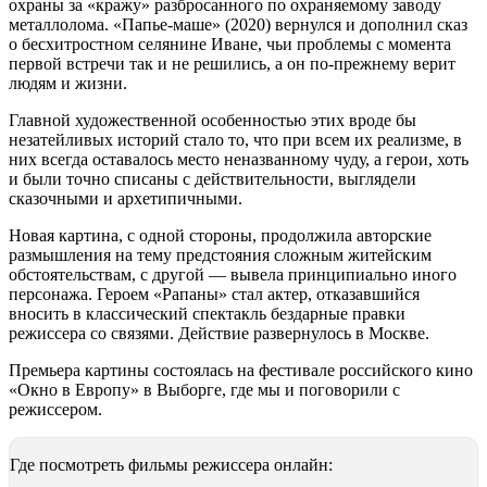
охраны за «кражу» разбросанного по охраняемому заводу
металлолома. «Папье-маше» (2020) вернулся и дополнил сказ
о бесхитростном селянине Иване, чьи проблемы с момента
первой встречи так и не решились, а он по-прежнему верит
людям и жизни.
Главной художественной особенностью этих вроде бы
незатейливых историй стало то, что при всем их реализме, в
них всегда оставалось место неназванному чуду, а герои, хоть
и были точно списаны с действительности, выглядели
сказочными и архетипичными.
Новая картина, с одной стороны, продолжила авторские
размышления на тему предстояния сложным житейским
обстоятельствам, с другой — вывела принципиально иного
персонажа. Героем «Рапаны» стал актер, отказавшийся
вносить в классический спектакль бездарные правки
режиссера со связями. Действие развернулось в Москве.
Премьера картины состоялась на фестивале российского кино
«Окно в Европу» в Выборге, где мы и поговорили с
режиссером.
Где посмотреть фильмы режиссера онлайн: