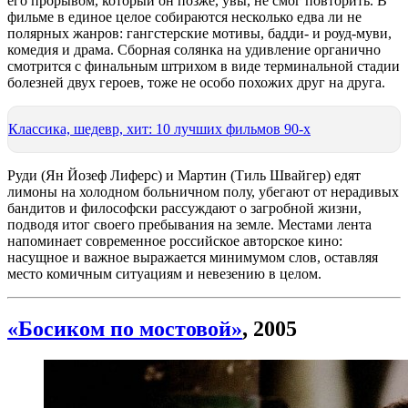
его прорывом, который он позже, увы, не смог повторить. В
фильме в единое целое собираются несколько едва ли не
полярных жанров: гангстерские мотивы, бадди- и роуд-муви,
комедия и драма. Сборная солянка на удивление органично
смотрится с финальным штрихом в виде терминальной стадии
болезней двух героев, тоже не особо похожих друг на друга.
Классика, шедевр, хит: 10 лучших фильмов 90-х
Руди (Ян Йозеф Лиферс) и Мартин (Тиль Швайгер) едят
лимоны на холодном больничном полу, убегают от нерадивых
бандитов и философски рассуждают о загробной жизни,
подводя итог своего пребывания на земле. Местами лента
напоминает современное российское авторское кино:
насущное и важное выражается минимумом слов, оставляя
место комичным ситуациям и невезению в целом.
«Босиком по мостовой»
, 2005