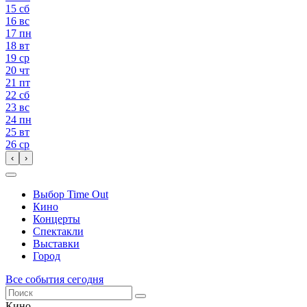
15
сб
16
вс
17
пн
18
вт
19
ср
20
чт
21
пт
22
сб
23
вс
24
пн
25
вт
26
ср
‹
›
Выбор Time Out
Кино
Концерты
Спектакли
Выставки
Город
Все события сегодня
Кино