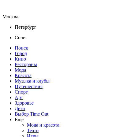
Москва
Петербург
Сочи
Поиск
Город
Кино
Рестораны
Мода
Красота
Музыка и клубы
Путешествия
Спорт
Арт
Здоровье
Дети
Выбор Time Out
Еще
Мода и красота
Театр
Игры