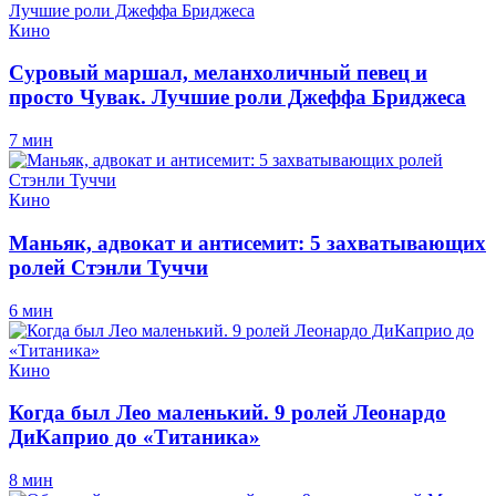
Кино
Суровый маршал, меланхоличный певец и
просто Чувак. Лучшие роли Джеффа Бриджеса
7 мин
Кино
Маньяк, адвокат и антисемит: 5 захватывающих
ролей Стэнли Туччи
6 мин
Кино
Когда был Лео маленький. 9 ролей Леонардо
ДиКаприо до «Титаника»
8 мин