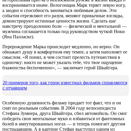
воспринимается иначе. Велогонщик Марк теряет левую ногу,
а заодно и способность заниматься любимым делом. Эти
события отрезвляют его разум, меняют привычные взгляды,
демонстрируют истинные ценности жизни. Сделать шаг
навстречу преодолению боли — физической и ментальной —
мужчина соглашается только под руководством чуткой Ники
(Яна Палласке).
Перерождение Марка происходит медленно, но верно. Он
обнажает душу в комфортном ему темпе, а затем наполняет ее
смыслом. «Я понял, в чем состоит прелесть путешествия в
одиночку: никто не может указать тебе, что твое ощущение
блаженства беспочвенно», — заключает герой Швайгера.
20 примеров того, как герои известных фильмов справляются
с отчаянием
Особенную душевность фильму придает тот факт, что и он
снят по реальным событиям. В 2004 году велосипедиста
Стефана Зумнера, друга Швайгера, сбил автомобиль. Он смог
победить свои ментальные муки и избавиться от фантомных
болей в ампутированных ногах — и теперь помогает другим
пострадавшим. А в картине Стефан выступил одним из