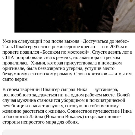
Уже на следующий год после выхода «Достучаться до небес»
Тиль Швайгер уселся в режиссерское кресло — и в 2005-м в
прокате появился «Босиком по мостовой». Спустя девять лет в
США попробовали снять ремейк, но авантюра с треском
провалилась. Химия, которая присутствовала в немецком
оригинале, была безвозвратно утеряна, уступив место
бездумному сексистскому роману. Слова критиков — и мы им
свято верим.
В своем творении Швайгер сыграл Ника — аутсайдера,
неспособного задержаться ни на одном рабочем месте. Волей
случая мужчина становится уборщиком в психиатрической
лечебнице и спасает девушку, готовую по собственному
желанию расстаться с жизнью. Совместное путешествие Ника
и босоногой Лайлы (Йоханна Вокалек) открывает новые
стороны непростого мира для обоих.