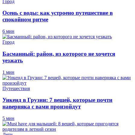
Город
Осень с воды: как устроено путешествие в
спокойном ритме
6 мин
Город
Басманный: район, из которого не хочется
уезжать
1 мин
Путешествия
Уикенд в Грузии: 7 вещей, которые почти
наверняка с вами произойдут
5 мин
Дети