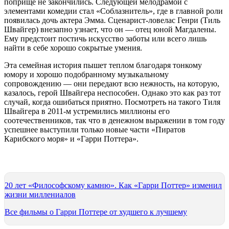
поприще не закончились. Следующей мелодрамой с
элементами комедии стал «Соблазнитель», где в главной роли
появилась дочь актера Эмма. Сценарист-ловелас Генри (Тиль
Швайгер) внезапно узнает, что он — отец юной Магдалены.
Ему предстоит постичь искусство заботы или всего лишь
найти в себе хорошо сокрытые умения.
Эта семейная история пышет теплом благодаря тонкому
юмору и хорошо подобранному музыкальному
сопровождению — они передают всю нежность, на которую,
казалось, герой Швайгера неспособен. Однако это как раз тот
случай, когда ошибаться приятно. Посмотреть на такого Тиля
Швайгера в 2011-м устремились миллионы его
соотечественников, так что в денежном выражении в том году
успешнее выступили только новые части «Пиратов
Карибского моря» и «Гарри Поттера».
20 лет «Философскому камню». Как «Гарри Поттер» изменил
жизни миллениалов
Все фильмы о Гарри Поттере от худшего к лучшему