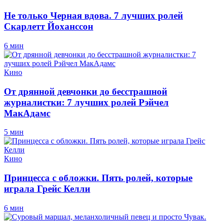
Не только Черная вдова. 7 лучших ролей
Скарлетт Йоханссон
6 мин
Кино
От дрянной девчонки до бесстрашной
журналистки: 7 лучших ролей Рэйчел
МакАдамс
5 мин
Кино
Принцесса с обложки. Пять ролей, которые
играла Грейс Келли
6 мин