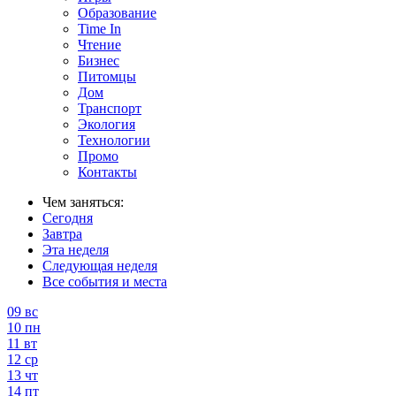
Образование
Time In
Чтение
Бизнес
Питомцы
Дом
Транспорт
Экология
Технологии
Промо
Контакты
Чем заняться:
Сегодня
Завтра
Эта неделя
Следующая неделя
Все события и места
09
вс
10
пн
11
вт
12
ср
13
чт
14
пт