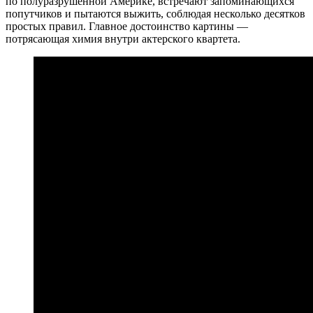
по полуразрушенной Америке, встречают запоминающихся
попутчиков и пытаются выжить, соблюдая несколько десятков
простых правил. Главное достоинство картины —
потрясающая химия внутри актерского квартета.