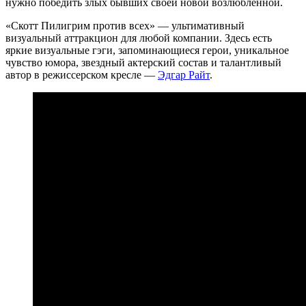
нужно победить злых бывших своей новой возлюбленной.
«Скотт Пилигрим против всех» — ультимативный
визуальный аттракцион для любой компании. Здесь есть
яркие визуальные гэги, запоминающиеся герои, уникальное
чувство юмора, звездный актерский состав и талантливый
автор в режиссерском кресле —
Эдгар Райт
.