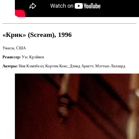
«Крик» (Scream), 1996
Ужасы, США
Режиссер:
Уэс Крэйвен
Актеры:
Нив Кэмпбелл, Кортни Кокс, Дэвид Аркетт, Мэттью Лиллард