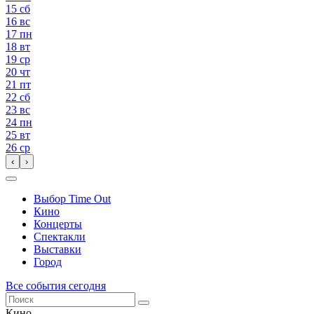
15
сб
16
вс
17
пн
18
вт
19
ср
20
чт
21
пт
22
сб
23
вс
24
пн
25
вт
26
ср
‹
›
Выбор Time Out
Кино
Концерты
Спектакли
Выставки
Город
Все события сегодня
Кино