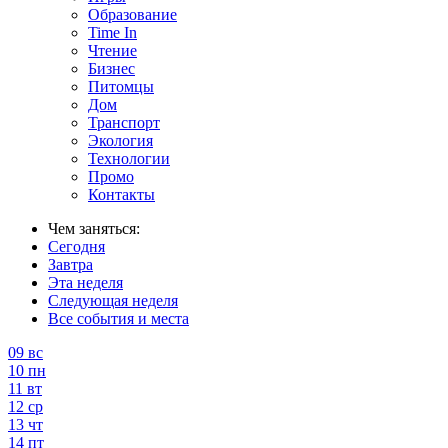
Образование
Time In
Чтение
Бизнес
Питомцы
Дом
Транспорт
Экология
Технологии
Промо
Контакты
Чем заняться:
Сегодня
Завтра
Эта неделя
Следующая неделя
Все события и места
09
вс
10
пн
11
вт
12
ср
13
чт
14
пт