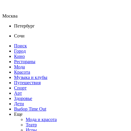
Москва
Петербург
Сочи
Поиск
Город
Кино
Рестораны
Мода
Красота
Музыка и клубы
Путешествия
Спорт
Арт
Здоровье
Дети
Выбор Time Out
Еще
Мода и красота
Театр
Игры