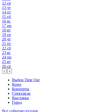
12
ср
13
чт
14
пт
15
сб
16
вс
17
пн
18
вт
19
ср
20
чт
21
пт
22
сб
23
вс
24
пн
25
вт
26
ср
‹
›
Выбор Time Out
Кино
Концерты
Спектакли
Выставки
Город
Все события сегодня