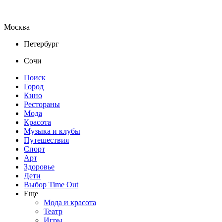
Москва
Петербург
Сочи
Поиск
Город
Кино
Рестораны
Мода
Красота
Музыка и клубы
Путешествия
Спорт
Арт
Здоровье
Дети
Выбор Time Out
Еще
Мода и красота
Театр
Игры