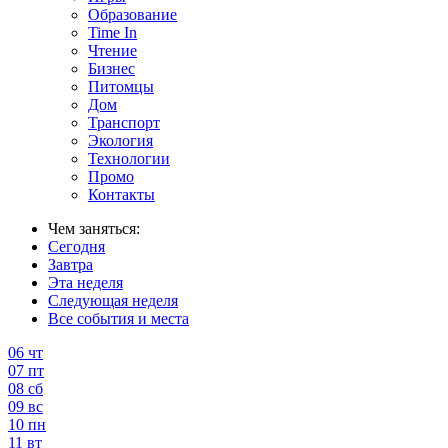
Образование
Time In
Чтение
Бизнес
Питомцы
Дом
Транспорт
Экология
Технологии
Промо
Контакты
Чем заняться:
Сегодня
Завтра
Эта неделя
Следующая неделя
Все события и места
06
чт
07
пт
08
сб
09
вс
10
пн
11
вт