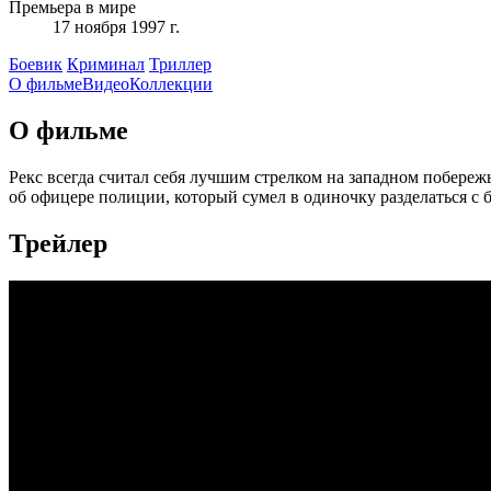
Премьера в мире
17 ноября 1997 г.
Боевик
Криминал
Триллер
О фильме
Видео
Коллекции
О фильме
Рекс всегда считал себя лучшим стрелком на западном побере
об офицере полиции, который сумел в одиночку разделаться с 
Трейлер