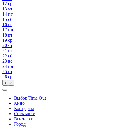
12
ср
13
чт
14
пт
15
сб
16
вс
17
пн
18
вт
19
ср
20
чт
21
пт
22
сб
23
вс
24
пн
25
вт
26
ср
‹
›
Выбор Time Out
Кино
Концерты
Спектакли
Выставки
Город