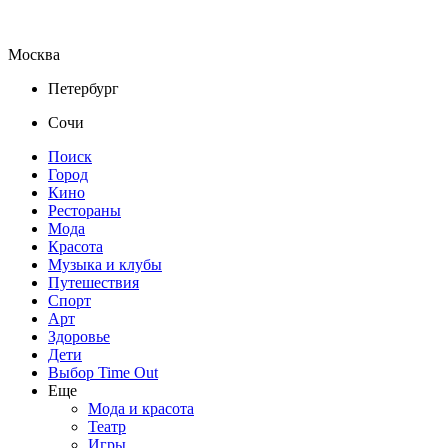
Москва
Петербург
Сочи
Поиск
Город
Кино
Рестораны
Мода
Красота
Музыка и клубы
Путешествия
Спорт
Арт
Здоровье
Дети
Выбор Time Out
Еще
Мода и красота
Театр
Игры