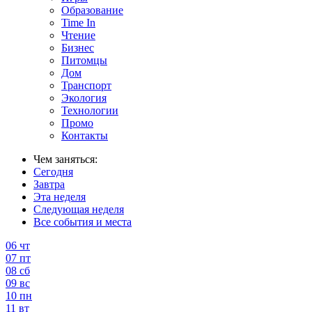
Образование
Time In
Чтение
Бизнес
Питомцы
Дом
Транспорт
Экология
Технологии
Промо
Контакты
Чем заняться:
Сегодня
Завтра
Эта неделя
Следующая неделя
Все события и места
06
чт
07
пт
08
сб
09
вс
10
пн
11
вт