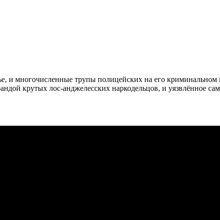
жье, и многочисленные трупы полицейских на его криминальном
бандой крутых лос-анджелесских наркодельцов, и уязвлённое са