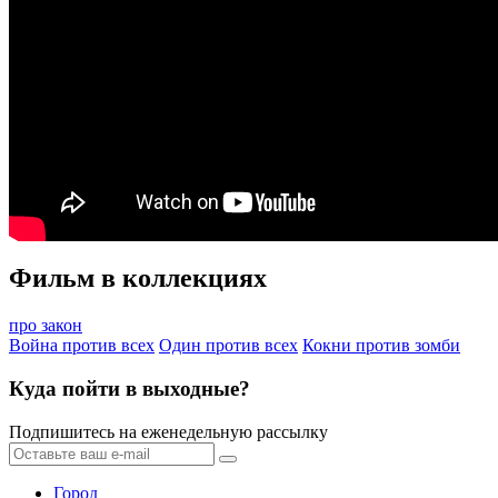
Фильм в коллекциях
про закон
Война против всех
Один против всех
Кокни против зомби
Куда пойти в выходные?
Подпишитесь на еженедельную рассылку
Город